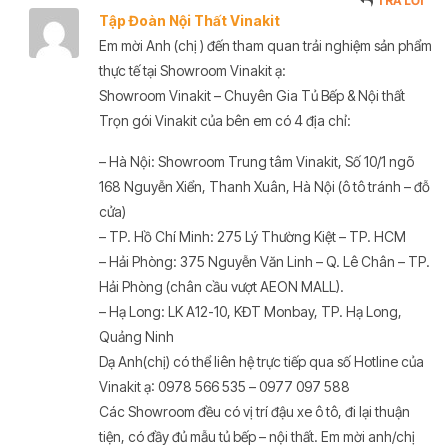
TRẢ LỜI
Tập Đoàn Nội Thất Vinakit
Em mời Anh (chị ) đến tham quan trải nghiệm sản phẩm
thực tế tại Showroom Vinakit ạ:
Showroom Vinakit – Chuyên Gia Tủ Bếp & Nội thất
Trọn gói Vinakit của bên em có 4 địa chỉ:
– Hà Nội: Showroom Trung tâm Vinakit, Số 10/1 ngõ
168 Nguyễn Xiển, Thanh Xuân, Hà Nội (ô tô tránh – đỗ
cửa)
– TP. Hồ Chí Minh: 275 Lý Thường Kiệt – TP. HCM
– Hải Phòng: 375 Nguyễn Văn Linh – Q. Lê Chân – TP.
Hải Phòng (chân cầu vượt AEON MALL).
– Hạ Long: LK A12-10, KĐT Monbay, TP. Hạ Long,
Quảng Ninh
Dạ Anh(chị) có thể liên hệ trực tiếp qua số Hotline của
Vinakit ạ: 0978 566 535 – 0977 097 588
Các Showroom đều có vị trí đậu xe ô tô, đi lại thuận
tiện, có đầy đủ mẫu tủ bếp – nội thất. Em mời anh/chị