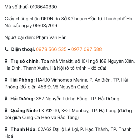
Mã số thuế: 0108640830
Giấy chứng nhận ĐKDN do Sở Kế hoạch Đầu tư Thành phố Hà
Nội cấp ngày 09/03/2019
Người đại diện: Phạm Văn Hân
Điện thoại:
0978 566 535
-
0977 097 588
Trụ sở chính:
Tòa nhà Vinakit, số 10/1 ngõ 168 Nguyễn Xiển,
Hạ Đình, Thanh Xuân, Hà Nội (ô tô tránh - đỗ cửa)
Hải Phòng:
HA4.10 Vinhomes Marina, P. An Biên, TP. Hải
Phòng (đối diện 456 Đ. Võ Nguyên Giáp)
Hải Dương:
387 Nguyễn Lương Bằng, TP. Hải Dương.
Quảng Ninh:
LK A12-10, KĐT Monbay, TP. Hạ Long (đường
đôi giữa Cung Cá Heo và Bảo Tàng)
Thanh Hóa:
02A62 Đại lộ Lê Lợi, P. Hạc Thành, TP. Thanh
Hoá