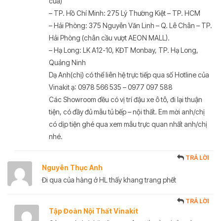
cửa)
– TP. Hồ Chí Minh: 275 Lý Thường Kiệt – TP. HCM
– Hải Phòng: 375 Nguyễn Văn Linh – Q. Lê Chân – TP.
Hải Phòng (chân cầu vượt AEON MALL).
– Hạ Long: LK A12-10, KĐT Monbay, TP. Hạ Long,
Quảng Ninh
Dạ Anh(chị) có thể liên hệ trực tiếp qua số Hotline của
Vinakit ạ: 0978 566 535 – 0977 097 588
Các Showroom đều có vị trí đậu xe ô tô, đi lại thuận
tiện, có đầy đủ mẫu tủ bếp – nội thất. Em mời anh/chị
có dịp tiện ghé qua xem mẫu trực quan nhất anh/chị
nhé.
TRẢ LỜI
Nguyên Thục Anh
Đi qua của hàng ở HL thấy khang trang phết
TRẢ LỜI
Tập Đoàn Nội Thất Vinakit