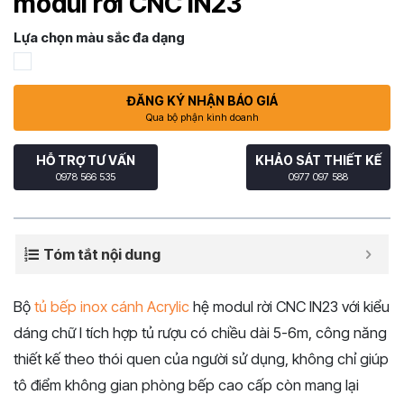
modul rời CNC IN23
Lựa chọn màu sắc đa dạng
ĐĂNG KÝ NHẬN BÁO GIÁ
Qua bộ phận kinh doanh
HỖ TRỢ TƯ VẤN
KHẢO SÁT THIẾT KẾ
0978 566 535
0977 097 588
Tóm tắt nội dung
Bộ
tủ bếp inox cánh Acrylic
hệ modul rời CNC IN23 với kiểu
dáng chữ I tích hợp tủ rượu có chiều dài 5-6m, công năng
thiết kế theo thói quen của người sử dụng, không chỉ giúp
tô điểm không gian phòng bếp cao cấp còn mang lại