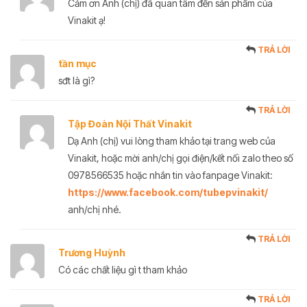
Cảm ơn Anh (chị) đã quan tâm đến sản phẩm của
Vinakit ạ!
TRẢ LỜI
tần mục
sđt là gì?
TRẢ LỜI
Tập Đoàn Nội Thất Vinakit
Dạ Anh (chị) vui lòng tham khảo tại trang web của
Vinakit, hoặc mời anh/chị gọi điện/kết nối zalo theo số
0978566535 hoặc nhắn tin vào fanpage Vinakit:
https://www.facebook.com/tubepvinakit/
anh/chị nhé.
TRẢ LỜI
Trương Huỳnh
Có các chất liệu gì t tham khảo
TRẢ LỜI