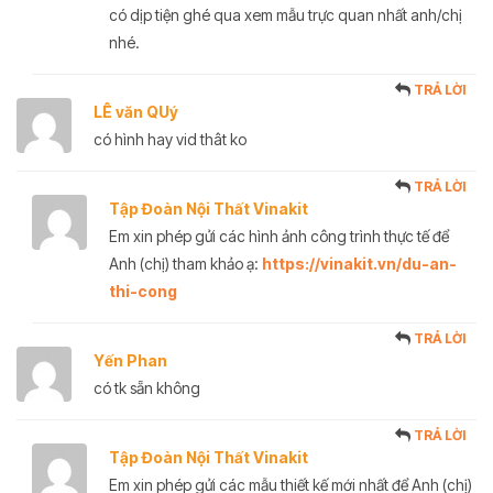
có dịp tiện ghé qua xem mẫu trực quan nhất anh/chị
nhé.
TRẢ LỜI
LÊ văn QUý
có hình hay vid thât ko
TRẢ LỜI
Tập Đoàn Nội Thất Vinakit
Em xin phép gửi các hình ảnh công trình thực tế để
Anh (chị) tham khảo ạ:
https://vinakit.vn/du-an-
thi-cong
TRẢ LỜI
Yến Phan
có tk sẵn không
TRẢ LỜI
Tập Đoàn Nội Thất Vinakit
Em xin phép gửi các mẫu thiết kế mới nhất để Anh (chị)