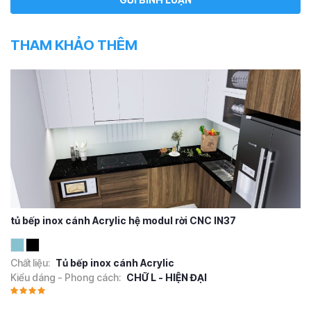
THAM KHẢO THÊM
tủ bếp inox cánh Acrylic hệ modul rời CNC IN37
Chất liệu:
Tủ bếp inox cánh Acrylic
Kiểu dáng - Phong cách:
CHỮ L - HIỆN ĐẠI