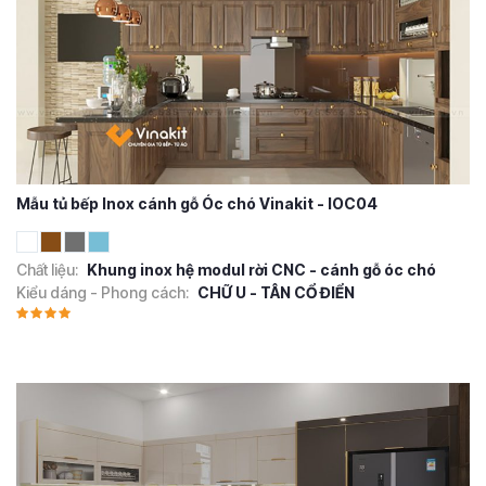
Mẫu tủ bếp Inox cánh gỗ Óc chó Vinakit - IOC04
Chất liệu:
Khung inox hệ modul rời CNC - cánh gỗ óc chó
Kiểu dáng - Phong cách:
CHỮ U - TÂN CỔ ĐIỂN