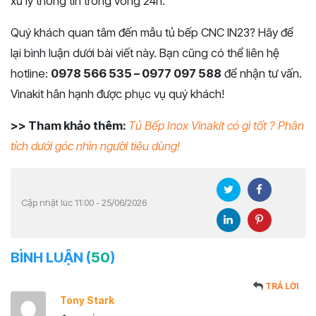
xử lý thông tin trong vòng 24h.
Quý khách quan tâm đến mẫu tủ bếp CNC IN23? Hãy để
lại bình luận dưới bài viết này. Bạn cũng có thể liên hệ
hotline:
0978 566 535 – 0977 097 588
để nhận tư vấn.
Vinakit hân hạnh được phục vụ quý khách!
>> Tham khảo thêm:
Tủ Bếp Inox Vinakit có gì tốt ? Phân
tích dưới góc nhìn người tiêu dùng!
Cập nhật lúc 11:00 - 25/06/2026
BÌNH LUẬN (
50
)
TRẢ LỜI
Tony Stark