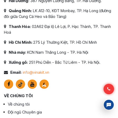
Hải Dương:
387 Nguyễn Lương Bằng, TP. Hải Dương.
Quảng Ninh:
LK A12-10, KĐT Monbay, TP. Hạ Long (đường
đôi giữa Cung Cá Heo và Bảo Tàng)
Thanh Hóa:
02A62 Đại lộ Lê Lợi, P. Hạc Thành, TP. Thanh
Hoá
Hồ Chí Minh:
275 Lý Thường Kiệt, TP. Hồ Chí Minh
Nhà máy:
KCN Nam Thăng Long - TP. Hà Nội
Xưởng gỗ:
251 Phú Diễn - Bắc Từ Liêm - TP. Hà Nội.
Email:
info@vinakit.vn
VỀ CHÚNG TÔI
Về chúng tôi
Đội ngũ Chuyên gia