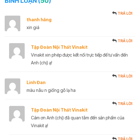
BÌNH LUẬN (
50
)
TRẢ LỜI
thanh hằng
xin giá
TRẢ LỜI
Tập Đoàn Nội Thất Vinakit
Vinakit xin phép được kết nối trực tiếp để tư vấn đến
Anh (chị) ạ!
TRẢ LỜI
Linh Đan
màu nâu n giống gỗ lạ ha
TRẢ LỜI
Tập Đoàn Nội Thất Vinakit
Cảm ơn Anh (chị) đã quan tâm đến sản phẩm của
Vinakit ạ!
TRẢ LỜI