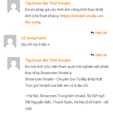
Tập Đoàn Nội Thất Vinakit
Em xin phép gửi các hình ảnh công trình thực tế để
Anh (chị) tham khảo ạ:
https://vinakit.vn/du-an-
thi-cong
TRẢ LỜI
LE Hong hanh
Địa chỉ cty ở đâu v
TRẢ LỜI
Tập Đoàn Nội Thất Vinakit
Em mời Anh (chị ) đến tham quan trải nghiệm sản phẩm
thực tế tại Showroom Vinakit ạ:
Showroom Vinakit – Chuyên Gia Tủ Bếp & Nội thất
Trọn gói Vinakit của bên em có 4 địa chỉ:
– Hà Nội: Showroom Trung tâm Vinakit, Số 10/1 ngõ
168 Nguyễn Xiển, Thanh Xuân, Hà Nội (ô tô tránh – đỗ
cửa)