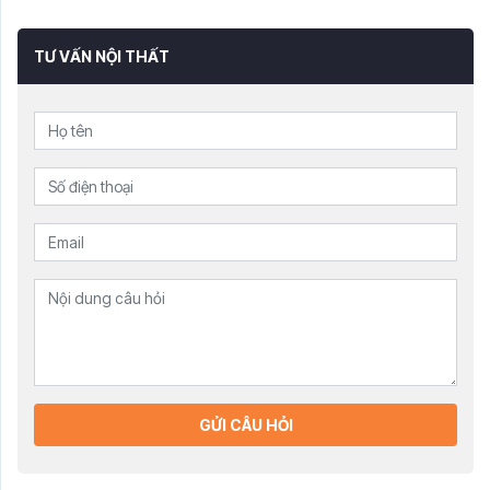
TƯ VẤN NỘI THẤT
GỬI CÂU HỎI