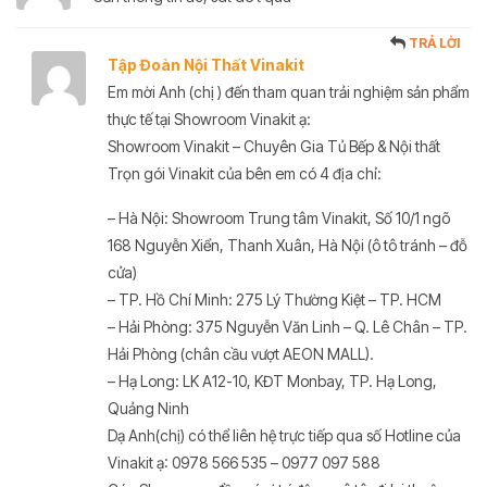
TRẢ LỜI
Tập Đoàn Nội Thất Vinakit
Em mời Anh (chị ) đến tham quan trải nghiệm sản phẩm
thực tế tại Showroom Vinakit ạ:
Showroom Vinakit – Chuyên Gia Tủ Bếp & Nội thất
Trọn gói Vinakit của bên em có 4 địa chỉ:
– Hà Nội: Showroom Trung tâm Vinakit, Số 10/1 ngõ
168 Nguyễn Xiển, Thanh Xuân, Hà Nội (ô tô tránh – đỗ
cửa)
– TP. Hồ Chí Minh: 275 Lý Thường Kiệt – TP. HCM
– Hải Phòng: 375 Nguyễn Văn Linh – Q. Lê Chân – TP.
Hải Phòng (chân cầu vượt AEON MALL).
– Hạ Long: LK A12-10, KĐT Monbay, TP. Hạ Long,
Quảng Ninh
Dạ Anh(chị) có thể liên hệ trực tiếp qua số Hotline của
Vinakit ạ: 0978 566 535 – 0977 097 588