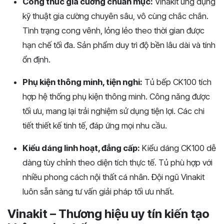
Công thức gia cường chuẩn mực:
Vinakit ứng dụng
kỹ thuật gia cường chuyên sâu, vô cùng chắc chắn.
Tình trạng cong vênh, lỏng lẻo theo thời gian được
hạn chế tối đa. Sản phẩm duy trì độ bền lâu dài và tí
nh
ổn định.
Phụ kiện thông minh, tiện nghi:
Tủ bếp CK100 tích
hợp hệ thống phụ kiệ
n thông minh. Công năng được
tối ưu, mang lại trải nghiệm sử dụng tiện lợi. Các chi
tiết thiết kế tinh tế, đáp ứng mọi nhu cầu.
Kiểu dáng linh hoạt, đẳng cấp:
Kiểu dáng CK100 dễ
dàng tùy chỉnh theo diện tích thực tế. Tủ phù hợp với
nhiều phong cách nội thất cá nhân. Đội ngũ Vinakit
luôn sẵn sàng tư vấn giải pháp tối ưu nhất.
Vinakit – Thương hiệu uy tín kiến tạo