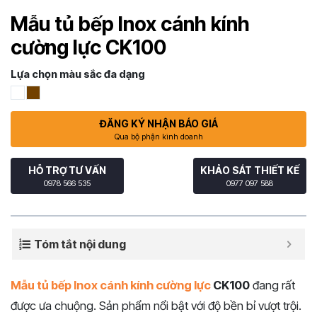
Mẫu tủ bếp Inox cánh kính
cường lực CK100
Lựa chọn màu sắc đa dạng
ĐĂNG KÝ NHẬN BÁO GIÁ
Qua bộ phận kinh doanh
HỖ TRỢ TƯ VẤN
KHẢO SÁT THIẾT KẾ
0978 566 535
0977 097 588
Tóm tắt nội dung
Mẫu tủ bếp Inox cánh kính cường lực
CK100
đang rất
được ưa chuộng. Sản phẩm nổi bật với độ bền bỉ vượt trội.