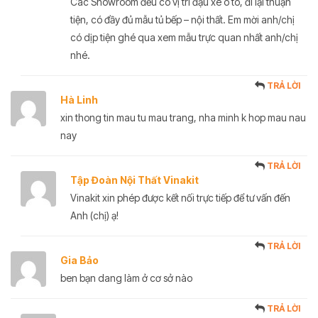
Các Showroom đều có vị trí đậu xe ô tô, đi lại thuận
tiện, có đầy đủ mẫu tủ bếp – nội thất. Em mời anh/chị
có dịp tiện ghé qua xem mẫu trực quan nhất anh/chị
nhé.
TRẢ LỜI
Hà Linh
xin thong tin mau tu mau trang, nha minh k hop mau nau
nay
TRẢ LỜI
Tập Đoàn Nội Thất Vinakit
Vinakit xin phép được kết nối trực tiếp để tư vấn đến
Anh (chị) ạ!
TRẢ LỜI
Gia Bảo
ben bạn dang làm ở cơ sở nào
TRẢ LỜI