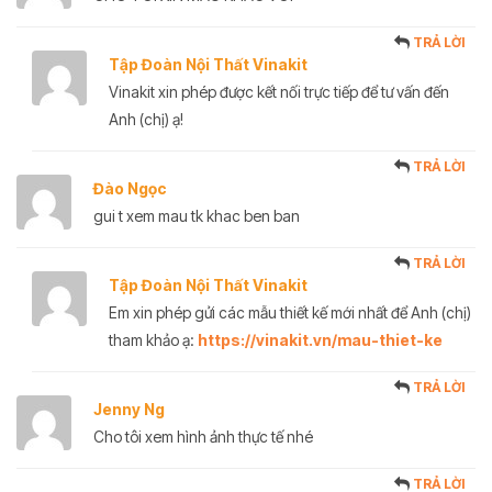
TRẢ LỜI
Tập Đoàn Nội Thất Vinakit
Vinakit xin phép được kết nối trực tiếp để tư vấn đến
Anh (chị) ạ!
TRẢ LỜI
Đào Ngọc
gui t xem mau tk khac ben ban
TRẢ LỜI
Tập Đoàn Nội Thất Vinakit
Em xin phép gửi các mẫu thiết kế mới nhất để Anh (chị)
tham khảo ạ:
https://vinakit.vn/mau-thiet-ke
TRẢ LỜI
Jenny Ng
Cho tôi xem hình ảnh thực tế nhé
TRẢ LỜI