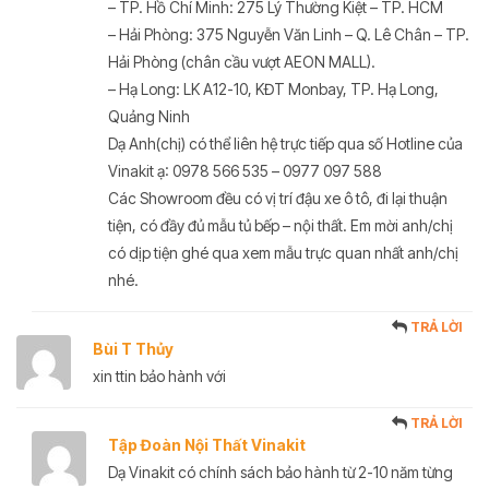
– TP. Hồ Chí Minh: 275 Lý Thường Kiệt – TP. HCM
– Hải Phòng: 375 Nguyễn Văn Linh – Q. Lê Chân – TP.
Hải Phòng (chân cầu vượt AEON MALL).
– Hạ Long: LK A12-10, KĐT Monbay, TP. Hạ Long,
Quảng Ninh
Dạ Anh(chị) có thể liên hệ trực tiếp qua số Hotline của
Vinakit ạ: 0978 566 535 – 0977 097 588
Các Showroom đều có vị trí đậu xe ô tô, đi lại thuận
tiện, có đầy đủ mẫu tủ bếp – nội thất. Em mời anh/chị
có dịp tiện ghé qua xem mẫu trực quan nhất anh/chị
nhé.
TRẢ LỜI
Bùi T Thủy
xin ttin bảo hành với
TRẢ LỜI
Tập Đoàn Nội Thất Vinakit
Dạ Vinakit có chính sách bảo hành từ 2-10 năm từng