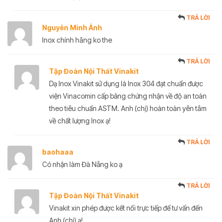
TRẢ LỜI
Nguyễn Minh Ánh
Inox chính hãng ko the
TRẢ LỜI
Tập Đoàn Nội Thất Vinakit
Dạ Inox Vinakit sử dụng là Inox 304 đạt chuẩn được
viện Vinacomin cấp bằng chứng nhận về độ an toàn
theo tiêu chuẩn ASTM. Anh (chị) hoàn toàn yên tâm
về chất lượng Inox ạ!
TRẢ LỜI
baohaaa
Có nhận làm Đà Nẵng ko ạ
TRẢ LỜI
Tập Đoàn Nội Thất Vinakit
Vinakit xin phép được kết nối trực tiếp để tư vấn đến
Anh (chị) ạ!