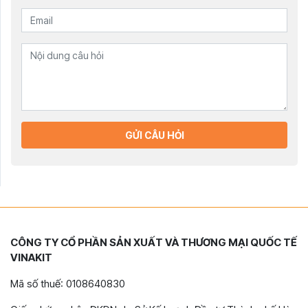
GỬI CÂU HỎI
CÔNG TY CỔ PHẦN SẢN XUẤT VÀ THƯƠNG MẠI QUỐC TẾ
VINAKIT
Mã số thuế: 0108640830