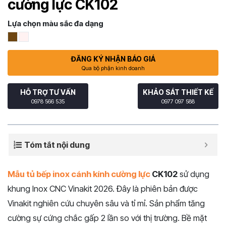
cường lực CK102
Lựa chọn màu sắc đa dạng
ĐĂNG KÝ NHẬN BÁO GIÁ
Qua bộ phận kinh doanh
HỖ TRỢ TƯ VẤN
KHẢO SÁT THIẾT KẾ
0978 566 535
0977 097 588
Tóm tắt nội dung
Mẫu tủ bếp inox cánh kính cường lực
CK102
sử dụng
khung Inox CNC Vinakit 2026. Đây là phiên bản được
Vinakit nghiên cứu chuyên sâu và tỉ mỉ. Sản phẩm tăng
cường sự cứng chắc gấp 2 lần so với thị trường. Bề mặt