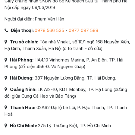
Giấy chứng nhận ĐKDN do Sở Kế hoạch Đầu tư Thành phố Hà
Nội cấp ngày 09/03/2019
Người đại diện: Phạm Văn Hân
Điện thoại:
0978 566 535
-
0977 097 588
Trụ sở chính:
Tòa nhà Vinakit, số 10/1 ngõ 168 Nguyễn Xiển,
Hạ Đình, Thanh Xuân, Hà Nội (ô tô tránh - đỗ cửa)
Hải Phòng:
HA4.10 Vinhomes Marina, P. An Biên, TP. Hải
Phòng (đối diện 456 Đ. Võ Nguyên Giáp)
Hải Dương:
387 Nguyễn Lương Bằng, TP. Hải Dương.
Quảng Ninh:
LK A12-10, KĐT Monbay, TP. Hạ Long (đường
đôi giữa Cung Cá Heo và Bảo Tàng)
Thanh Hóa:
02A62 Đại lộ Lê Lợi, P. Hạc Thành, TP. Thanh
Hoá
Hồ Chí Minh:
275 Lý Thường Kiệt, TP. Hồ Chí Minh