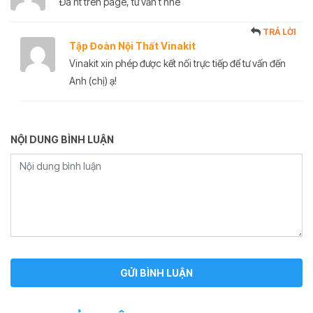
Đã nt tren page, tư vấn t nhé
TRẢ LỜI
Tập Đoàn Nội Thất Vinakit
Vinakit xin phép được kết nối trực tiếp để tư vấn đến
Anh (chị) ạ!
NỘI DUNG BÌNH LUẬN