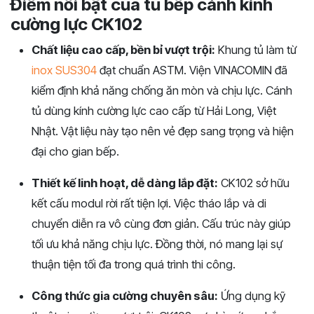
Đ
iểm nổi bật của tủ bếp cánh kính
cường lực CK102
Chất liệu cao cấp, bền bỉ vượt trội:
Khung tủ làm từ
inox SUS304
đạt chuẩn ASTM. Viện VINACOMIN đã
kiểm định khả năng chống ăn mòn và chị
u lực. Cánh
tủ dùng kính cường lực cao cấp từ Hải Long, Việt
Nhật. Vật liệu này tạo nên vẻ đẹp sang trọng và hiện
đ
ại cho gian bế
p.
Thiết kế linh hoạt, dễ dàng lắp đặt:
CK102 sở hữu
kết cấu modul rời rất tiện lợi. Việc tháo lắp và di
chuyển diễn ra vô cùng đơn giản. Cấu trúc này giúp
tối ưu khả năng chịu lực. Đồng thời, nó mang lại sự
thuận tiện tối đa trong quá trình thi công.
Công thức gia cường chuyên sâu:
Ứng dụng kỹ