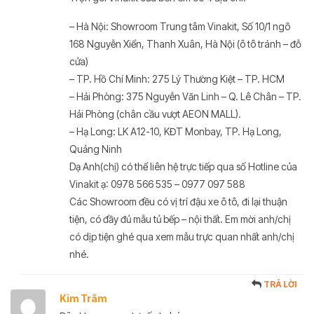
– Hà Nội: Showroom Trung tâm Vinakit, Số 10/1 ngõ
168 Nguyễn Xiển, Thanh Xuân, Hà Nội (ô tô tránh – đỗ
cửa)
– TP. Hồ Chí Minh: 275 Lý Thường Kiệt – TP. HCM
– Hải Phòng: 375 Nguyễn Văn Linh – Q. Lê Chân – TP.
Hải Phòng (chân cầu vượt AEON MALL).
– Hạ Long: LK A12-10, KĐT Monbay, TP. Hạ Long,
Quảng Ninh
Dạ Anh(chị) có thể liên hệ trực tiếp qua số Hotline của
Vinakit ạ: 0978 566 535 – 0977 097 588
Các Showroom đều có vị trí đậu xe ô tô, đi lại thuận
tiện, có đầy đủ mẫu tủ bếp – nội thất. Em mời anh/chị
có dịp tiện ghé qua xem mẫu trực quan nhất anh/chị
nhé.
TRẢ LỜI
Kim Trâm