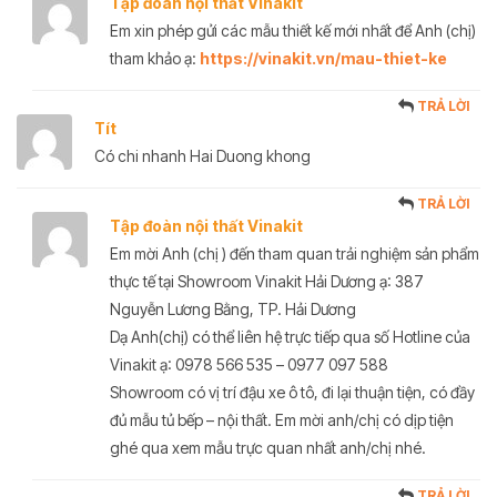
Tập đoàn nội thất Vinakit
Em xin phép gửi các mẫu thiết kế mới nhất để Anh (chị)
tham khảo ạ:
https://vinakit.vn/mau-thiet-ke
TRẢ LỜI
Tít
Có chi nhanh Hai Duong khong
TRẢ LỜI
Tập đoàn nội thất Vinakit
Em mời Anh (chị ) đến tham quan trải nghiệm sản phẩm
thực tế tại Showroom Vinakit Hải Dương ạ: 387
Nguyễn Lương Bằng, TP. Hải Dương
Dạ Anh(chị) có thể liên hệ trực tiếp qua số Hotline của
Vinakit ạ: 0978 566 535 – 0977 097 588
Showroom có vị trí đậu xe ô tô, đi lại thuận tiện, có đầy
đủ mẫu tủ bếp – nội thất. Em mời anh/chị có dịp tiện
ghé qua xem mẫu trực quan nhất anh/chị nhé.
TRẢ LỜI