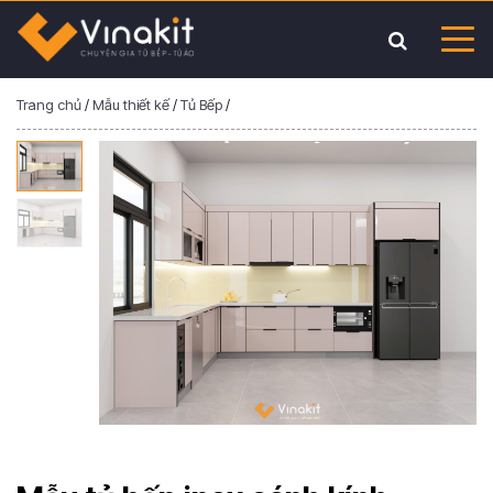
Trang chủ
/
Mẫu thiết kế
/
Tủ Bếp
/