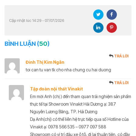
Cập nhật lúc 14:29 - 07/07/2026
BÌNH LUẬN (
50
)
TRẢ LỜI
Đinh Thị Kim Ngân
toi can tu van tk cho nha chung cu hai duong
TRẢ LỜI
Tập đoàn nội thất Vinakit
Em mời Anh (chị ) đến tham quan trải nghiệm sản phẩm
thực tế tại Showroom Vinakit Hải Dương ạ: 387
Nguyễn Lương Bằng, TP. Hải Dương
Dạ Anh(chị) có thể liên hệ trực tiếp qua số Hotline của
Vinakit ạ: 0978 566 535 – 0977 097 588
Showroom có vị trí đậu xe ô tô, đi lại thuận tiện, có đầy