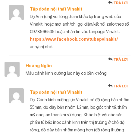
TRẢ LỜI
Tập đoàn nội thất Vinakit
Dạ Anh (chị) vui lòng tham khảo tại trang web của
Vinakit, hoặc mời anh/chị gọi điện/kết nối zalo theo số
0978566535 hoặc nhắn tin vào fanpage Vinakit:
https://www.facebook.com/tubepvinakit/
anh/chị nhé.
TRẢ LỜI
Hoàng Ngân
Mẫu cánh kính cường lực này có bền không
TRẢ LỜI
Tập đoàn nội thất Vinakit
Dạ, Cánh kính cường lực Vinakit có độ rộng bản nhôm
55mm, độ dày bản nhôm 1.2mm, bo góc tinh tế, thẩm
mỹ cao, an toàn khi sử dụng. Khác biệt với các sản
phẩm tủ bếp inox cánh kính trên thị trường ở chỗ độ
rộng, độ dày bản nhôm mỏng hơn (độ rộng thường