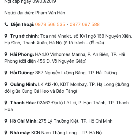
Nội cấp ngày 09/03/2019
Người đại diện: Phạm Văn Hân
Điện thoại:
0978 566 535
-
0977 097 588
Trụ sở chính:
Tòa nhà Vinakit, số 10/1 ngõ 168 Nguyễn Xiển,
Hạ Đình, Thanh Xuân, Hà Nội (ô tô tránh - đỗ cửa)
Hải Phòng:
HA4.10 Vinhomes Marina, P. An Biên, TP. Hải
Phòng (đối diện 456 Đ. Võ Nguyên Giáp)
Hải Dương:
387 Nguyễn Lương Bằng, TP. Hải Dương.
Quảng Ninh:
LK A12-10, KĐT Monbay, TP. Hạ Long (đường
đôi giữa Cung Cá Heo và Bảo Tàng)
Thanh Hóa:
02A62 Đại lộ Lê Lợi, P. Hạc Thành, TP. Thanh
Hoá
Hồ Chí Minh:
275 Lý Thường Kiệt, TP. Hồ Chí Minh
Nhà máy:
KCN Nam Thăng Long - TP. Hà Nội