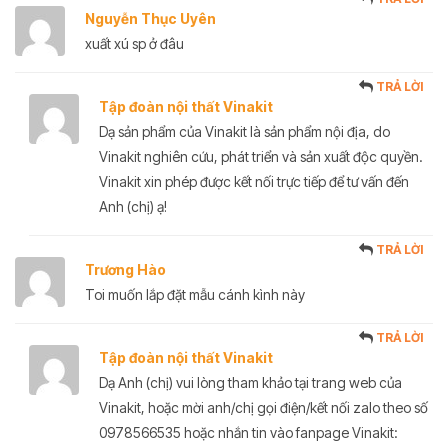
Nguyễn Thục Uyên
xuất xú sp ở đâu
TRẢ LỜI
Tập đoàn nội thất Vinakit
Dạ sản phẩm của Vinakit là sản phẩm nội địa, do
Vinakit nghiên cứu, phát triển và sản xuất độc quyền.
Vinakit xin phép được kết nối trực tiếp để tư vấn đến
Anh (chị) ạ!
TRẢ LỜI
Trương Hào
Toi muốn lắp đặt mẫu cánh kình này
TRẢ LỜI
Tập đoàn nội thất Vinakit
Dạ Anh (chị) vui lòng tham khảo tại trang web của
Vinakit, hoặc mời anh/chị gọi điện/kết nối zalo theo số
0978566535 hoặc nhắn tin vào fanpage Vinakit: