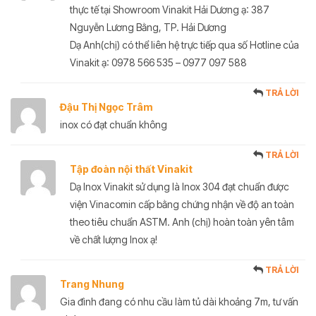
thực tế tại Showroom Vinakit Hải Dương ạ: 387
Nguyễn Lương Bằng, TP. Hải Dương
Dạ Anh(chị) có thể liên hệ trực tiếp qua số Hotline của
Vinakit ạ: 0978 566 535 – 0977 097 588
TRẢ LỜI
Đậu Thị Ngọc Trâm
inox có đạt chuẩn không
TRẢ LỜI
Tập đoàn nội thất Vinakit
Dạ Inox Vinakit sử dụng là Inox 304 đạt chuẩn được
viện Vinacomin cấp bằng chứng nhận về độ an toàn
theo tiêu chuẩn ASTM. Anh (chị) hoàn toàn yên tâm
về chất lượng Inox ạ!
TRẢ LỜI
Trang Nhung
Gia đình đang có nhu cầu làm tủ dài khoảng 7m, tư vấn