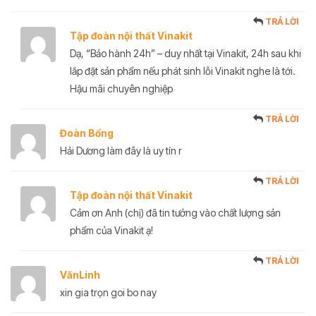
TRẢ LỜI
Tập đoàn nội thất Vinakit
Dạ, “Bảo hành 24h” – duy nhất tại Vinakit, 24h sau khi
lắp đặt sản phẩm nếu phát sinh lỗi Vinakit nghe là tới.
Hậu mãi chuyên nghiệp
TRẢ LỜI
Đoàn Bổng
Hải Dương làm đây là uy tín r
TRẢ LỜI
Tập đoàn nội thất Vinakit
Cảm ơn Anh (chị) đã tin tưởng vào chất lượng sản
phẩm của Vinakit ạ!
TRẢ LỜI
VănLinh
xin gia trọn goi bo nay