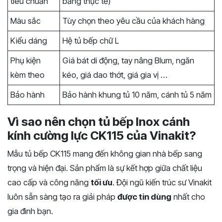
tiêu chuẩn
bằng thực tế)
Màu sắc
Tùy chọn theo yêu cầu của khách hàng
Kiểu dáng
Hệ tủ bếp chữ L
Phụ kiện
Giá bát di động, tay nâng Blum, ngăn
kèm theo
kéo, giá dao thớt, giá gia vị …
Bảo hành
Bảo hành khung tủ 10 năm, cánh tủ 5 năm
Vì sao nên chọn tủ bếp Inox cánh
kính cường lực CK115 của Vinakit?
Mẫu tủ bếp CK115 mang đến không gian nhà bếp sang
trọng và hiện đại. Sản phẩm là sự kết hợp giữa chất liệu
cao cấp và công năng
tối ưu
. Đội ngũ kiến trúc sư Vinakit
luôn sẵn sàng tạo ra giải pháp
được tin dùng
nhất cho
gia đình bạn.