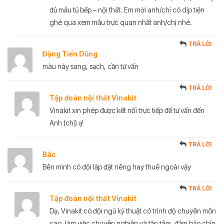
đủ mẫu tủ bếp – nội thất. Em mời anh/chị có dịp tiện
ghé qua xem mẫu trực quan nhất anh/chị nhé.
TRẢ LỜI
Đặng Tiến Dũng
màu này sang, sạch, cần tứ vấn
TRẢ LỜI
Tập đoàn nội thất Vinakit
Vinakit xin phép được kết nối trực tiếp để tư vấn đến
Anh (chị) ạ!
TRẢ LỜI
Bắc
Bên mình có đội lắp đặt riêng hay thuê ngoài vậy
TRẢ LỜI
Tập đoàn nội thất Vinakit
Dạ, Vinakit có đội ngũ kỹ thuật có trình độ chuyên môn
cao, làm việc chuyên nghiệp và tận tâm, đảm bảo chỉn