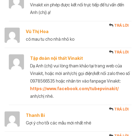
Vinakit xin phép được kết nối trực tiếp để tư vấn đến
Anh (chị) ạ!
TRẢ LỜI
Vũ Thị Hoa
có mau tu cho nhà nhỏ ko
TRẢ LỜI
Tập đoàn nội thất Vinakit
Dạ Anh (chị) vui lòng tham khảo tại trang web của
Vinakit, hoặc mời anh/chị gọi điện/kết nối zalo theo số
0978566535 hoặc nhắn tin vào fanpage Vinakit:
https://www.facebook.com/tubepvinakit/
anh/chị nhé.
TRẢ LỜI
Thanh Bi
Gợi ý cho tôi các mẫu mới nhất nhé
TRẢ LỜI