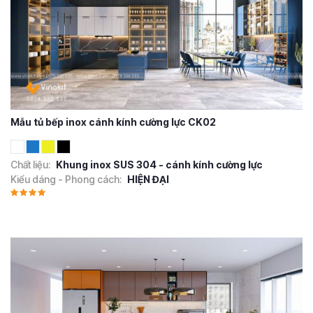
Mẫu tủ bếp inox cánh kính cường lực CK02
Chất liệu:
Khung inox SUS 304 - cánh kính cường lực
Kiểu dáng - Phong cách:
HIỆN ĐẠI