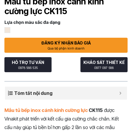
Mẫu tủ bếp inox cánh kính
cường lực CK115
Lựa chọn màu sắc đa dạng
ĐĂNG KÝ NHẬN BÁO GIÁ
Qua bộ phận kinh doanh
HỖ TRỢ TƯ VẤN
KHẢO SÁT THIẾT KẾ
0978 566 535
0977 097 588
Tóm tắt nội dung
Mẫu tủ bếp inox cánh kính cường lực
CK115
được
Vinakit phát triển với kết cấu gia cường chắc chắn. Kết
cấu này giúp tủ bền bỉ hơn gấp 2 lần so với các mẫu