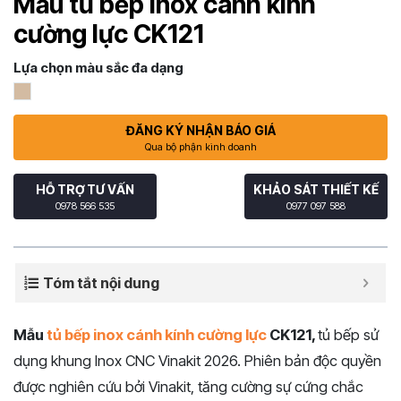
Mẫu tủ bếp inox cánh kính
cường lực CK121
Lựa chọn màu sắc đa dạng
ĐĂNG KÝ NHẬN BÁO GIÁ
Qua bộ phận kinh doanh
HỖ TRỢ TƯ VẤN
KHẢO SÁT THIẾT KẾ
0978 566 535
0977 097 588
Tóm tắt nội dung
Mẫu
tủ bếp inox cánh kính cường lực
CK121,
tủ bếp sử
dụng khung Inox CNC Vinakit 2026. Phiên bản độc quyền
được nghiên cứu bởi Vinakit, tăng cường sự cứng chắc