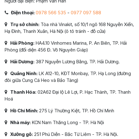
Người đại diện: Phạm Văn Hân
Điện thoại:
0978 566 535
-
0977 097 588
Trụ sở chính:
Tòa nhà Vinakit, số 10/1 ngõ 168 Nguyễn Xiển,
Hạ Đình, Thanh Xuân, Hà Nội (ô tô tránh - đỗ cửa)
Hải Phòng:
HA4.10 Vinhomes Marina, P. An Biên, TP. Hải
Phòng (đối diện 456 Đ. Võ Nguyên Giáp)
Hải Dương:
387 Nguyễn Lương Bằng, TP. Hải Dương.
Quảng Ninh:
LK A12-10, KĐT Monbay, TP. Hạ Long (đường
đôi giữa Cung Cá Heo và Bảo Tàng)
Thanh Hóa:
02A62 Đại lộ Lê Lợi, P. Hạc Thành, TP. Thanh
Hoá
Hồ Chí Minh:
275 Lý Thường Kiệt, TP. Hồ Chí Minh
Nhà máy:
KCN Nam Thăng Long - TP. Hà Nội
Xưởng gỗ:
251 Phú Diễn - Bắc Từ Liêm - TP. Hà Nội.