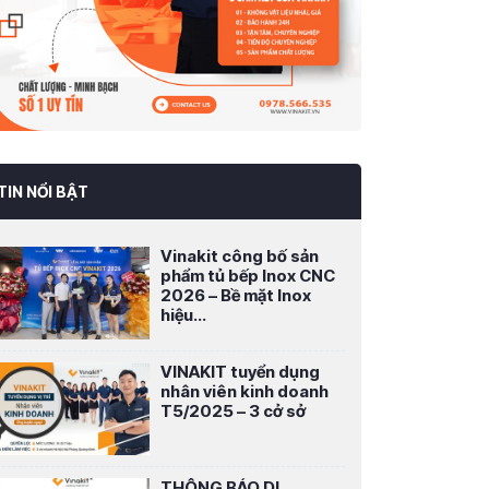
TIN NỔI BẬT
Vinakit công bố sản
phẩm tủ bếp Inox CNC
2026 – Bề mặt Inox
hiệu...
VINAKIT tuyển dụng
nhân viên kinh doanh
T5/2025 – 3 cở sở
THÔNG BÁO DI