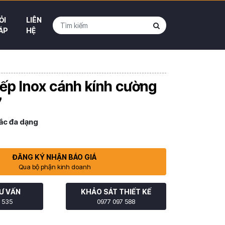
ỎI
LIÊN
ÁP
HỆ
ếp Inox cánh kính cường
7
ắc đa dạng
ĐĂNG KÝ NHẬN BÁO GIÁ
Qua bộ phận kinh doanh
Ư VẤN
KHẢO SÁT THIẾT KẾ
 535
0977 097 588