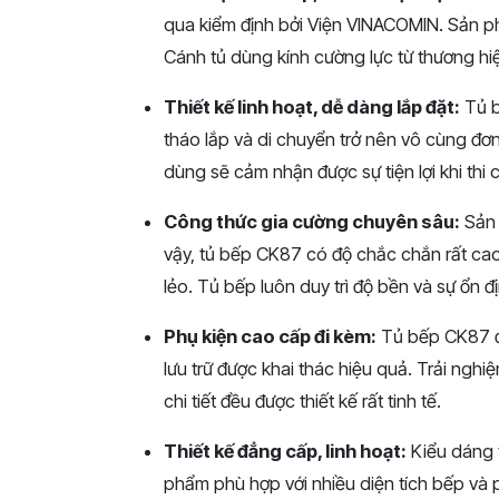
qua kiểm định bởi Viện VINACOMIN. Sản p
Cánh tủ dùng kính cường lực từ thương hiệ
Thiết kế linh hoạt, dễ dàng lắp đặt:
Tủ b
tháo lắp và di chuyển trở nên vô cùng đơn
dùng sẽ cảm nhận được sự tiện lợi khi thi 
Công thức gia cường chuyên sâu:
Sản 
vậy, tủ bếp CK87 có độ chắc chắn rất ca
lẻo. Tủ bếp luôn duy trì độ bền và sự ổn đị
Phụ kiện cao cấp đi kèm:
Tủ bếp CK87 đư
lưu trữ được khai thác hiệu quả. Trải ngh
chi tiết đều được thiết kế rất tinh tế.
Thiết kế đẳng cấp, linh hoạt:
Kiểu dáng 
phẩm phù hợp với nhiều diện tích bếp và 