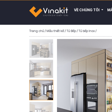
VỀ CHÚNG TÔI
MẪ
Trang chủ
/
Mẫu thiết kế
/
Tủ Bếp
/
Tủ bếp Inox
/