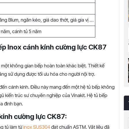
âng Blum, ngăn kéo, giá dao thớt, giá gia vị …
 năm, cánh tủ 5 năm
ếp Inox cánh kính cường lực CK87
 một không gian bếp hoàn toàn khác biệt. Thiết kế
ng sử dụng được tối ưu hóa cho người nội trợ.
 đến cánh kính
. Điều này mang đến một hệ tủ bếp không
gũ kiến trúc sư chuyên nghiệp của Vinakit. Hệ tủ bếp
ia đ
ình bạn.
 kính cường lực CK87:
g tủ làm từ
inox SUS304
đạt chuẩn ASTM.
Vật liệu đã