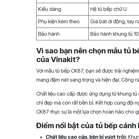
Kiểu dáng
Hệ tủ bếp chữ U
Phụ kiện kèm theo
Giá bát di động, tay n
Bảo hành
Bảo hành khung tủ 10
Vì sao bạn nên chọn mẫu tủ b
của Vinakit?
Với mẫu tủ bếp CK87, bạn sẽ được trải nghiệm
mang đậm nét sang trọng và hiện đại. Công nă
Chất liệu cao cấp được ứng dụng từ khung tủ
chỉ đẹp mà còn rất bền bỉ. Kết hợp cùng đội n
CK87 thực sự là một lựa chọn hoàn hảo cho g
Điểm nổi bật của tủ bếp cánh
Chất liệu cao cấp, bền bỉ vượt trội:
K
hun