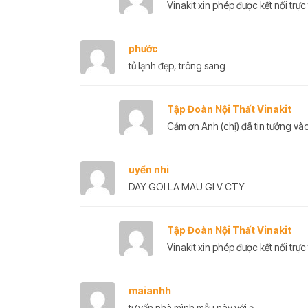
Vinakit xin phép được kết nối trực 
phước
tủ lạnh đẹp, trông sang
Tập Đoàn Nội Thất Vinakit
Cảm ơn Anh (chị) đã tin tưởng vào
uyển nhi
DAY GOI LA MAU GI V CTY
Tập Đoàn Nội Thất Vinakit
Vinakit xin phép được kết nối trực 
maianhh
tư vấn nhà mình mẫu này với ạ