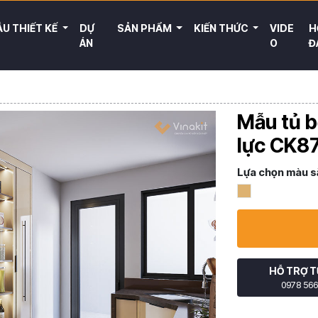
U THIẾT KẾ
DỰ
SẢN PHẨM
KIẾN THỨC
VIDE
H
ÁN
O
Đ
Mẫu tủ b
lực CK8
Lựa chọn màu s
HỖ TRỢ T
0978 566