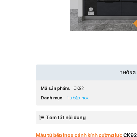
THÔNG 
Mã sản phẩm:
CK92
Danh mục:
Tủ bếp Inox
Tóm tắt nội dung
Mẫu tủ bếp inox cánh kính cường lực
CK92