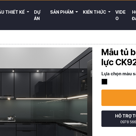
U THIẾT KẾ
DỰ
SẢN PHẨM
KIẾN THỨC
VIDE
H
ÁN
O
Đ
Mẫu tủ b
lực CK9
Lựa chọn màu s
HỖ TRỢ T
0978 566