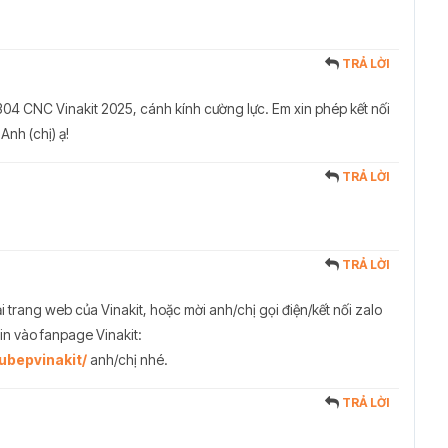
TRẢ LỜI
304 CNC Vinakit 2025, cánh kính cường lực. Em xin phép kết nối
 Anh (chị) ạ!
TRẢ LỜI
TRẢ LỜI
ại trang web của Vinakit, hoặc mời anh/chị gọi điện/kết nối zalo
n vào fanpage Vinakit:
ubepvinakit/
anh/chị nhé.
TRẢ LỜI