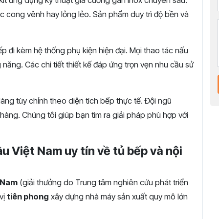
kit ứng dụng kỹ thuật gia cường gân inox chuyên sâu.
ệc cong vênh hay lỏng lẻo. Sản phẩm duy trì độ bền và
p đi kèm hệ thống phụ kiện hiện đại. Mọi thao tác nấu
 năng. Các chi tiết thiết kế đáp ứng trọn vẹn nhu cầu sử
ng tùy chỉnh theo diện tích bếp thực tế. Đội ngũ
 hàng. Chúng tôi giúp bạn tìm ra giải pháp phù hợp với
u Việt Nam uy tín về tủ bếp và nội
t Nam
(giải thưởng do Trung tâm nghiên cứu phát triển
vị
tiên phong
xây dựng nhà máy sản xuất quy mô lớn