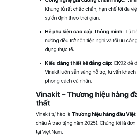
Công nghệ gia cường chuẩn mực:
Vina
Khung tủ rất chắc chắn, hạn chế tối đa vi
sự ổn định theo thời gian.
Hệ phụ kiện cao cấp, thông minh:
Tủ bế
nướng đều trở nên tiện nghi và tối ưu công
dụng thực tế.
Kiểu dáng thiết kế đẳng cấp:
CK92 dễ dà
Vinakit luôn sẵn sàng hỗ trợ, tư vấn khách
phong cách cá nhân.
Vinakit – Thương hiệu hàng đầ
thất
Vinakit tự hào là
Thương hiệu hàng đầu Việ
châu Á trao tặng năm 2025). Chúng tôi là đơn 
tại Việt Nam.