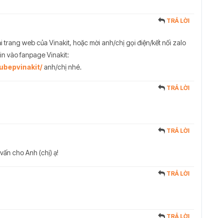
TRẢ LỜI
ại trang web của Vinakit, hoặc mời anh/chị gọi điện/kết nối zalo
n vào fanpage Vinakit:
ubepvinakit/
anh/chị nhé.
TRẢ LỜI
TRẢ LỜI
 vấn cho Anh (chị) ạ!
TRẢ LỜI
TRẢ LỜI