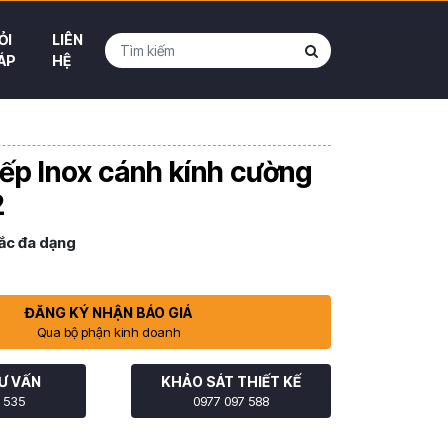
ỎI
LIÊN
ÁP
HỆ
ếp Inox cánh kính cường
2
ắc đa dạng
ĐĂNG KÝ NHẬN BÁO GIÁ
Qua bộ phận kinh doanh
Ư VẤN
KHẢO SÁT THIẾT KẾ
 535
0977 097 588