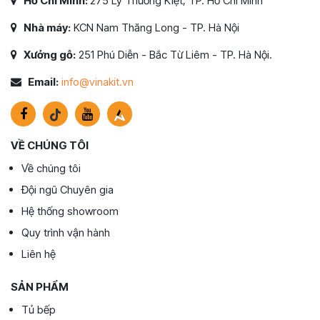
Hồ Chí Minh:
275 Lý Thường Kiệt, TP. Hồ Chí Minh
Nhà máy:
KCN Nam Thăng Long - TP. Hà Nội
Xưởng gỗ:
251 Phú Diễn - Bắc Từ Liêm - TP. Hà Nội.
Email:
info@vinakit.vn
VỀ CHÚNG TÔI
Về chúng tôi
Đội ngũ Chuyên gia
Hệ thống showroom
Quy trình vận hành
Liên hệ
SẢN PHẨM
Tủ bếp