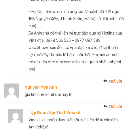
– Hà Nội: Showroom Trung tâm Vinakit, Số 10/1 ngõ
168 Nguyễn Xiển, Thanh Xuân, Hà Nội (ô tô tránh – đỗ
cửa)
Dạ Anh(chị) có thể liên hệ trực tiếp qua số Hotline của
Vinakit ạ: 0978 566 535 – 0977 097 588
Các Showroom đều có vị trí đậu xe ô tô, đi lại thuận
tiện, có đầy đủ mẫu tủ bếp – nội thất. Em mời anh/chị
có dịp tiện ghé qua xem mẫu trực quan nhất anh/chị
nhé.
TRẢ LỜI
Nguyễn Yến Anh
gia tinh theo met dai hay tn
TRẢ LỜI
Tập Đoàn Nội Thất Vinakit
Vinakit xin phép được kết nối trực tiếp để tư vấn đến
Anh (chị) ạ!