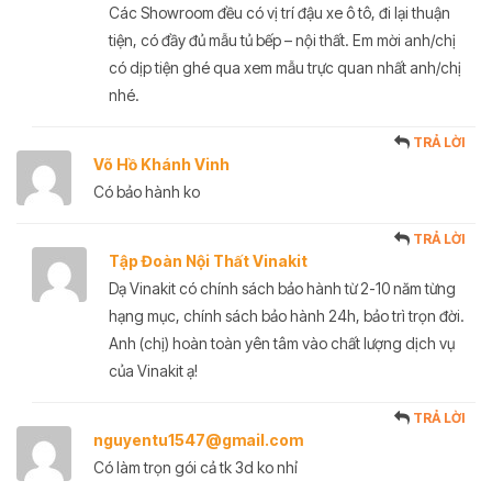
Các Showroom đều có vị trí đậu xe ô tô, đi lại thuận
tiện, có đầy đủ mẫu tủ bếp – nội thất. Em mời anh/chị
có dịp tiện ghé qua xem mẫu trực quan nhất anh/chị
nhé.
TRẢ LỜI
Võ Hồ Khánh Vinh
Có bảo hành ko
TRẢ LỜI
Tập Đoàn Nội Thất Vinakit
Dạ Vinakit có chính sách bảo hành từ 2-10 năm từng
hạng mục, chính sách bảo hành 24h, bảo trì trọn đời.
Anh (chị) hoàn toàn yên tâm vào chất lượng dịch vụ
của Vinakit ạ!
TRẢ LỜI
nguyentu1547@gmail.com
Có làm trọn gói cả tk 3d ko nhỉ