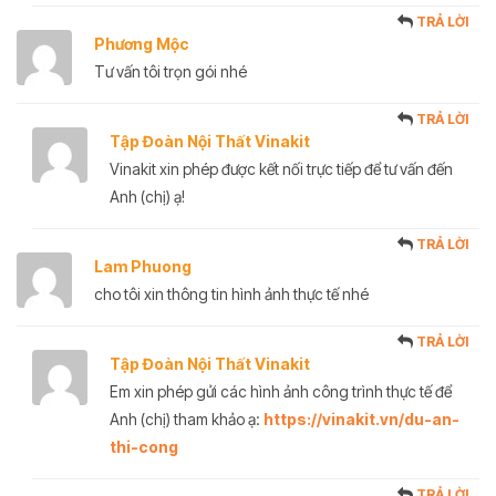
TRẢ LỜI
Phương Mộc
Tư vấn tôi trọn gói nhé
TRẢ LỜI
Tập Đoàn Nội Thất Vinakit
Vinakit xin phép được kết nối trực tiếp để tư vấn đến
Anh (chị) ạ!
TRẢ LỜI
Lam Phuong
cho tôi xin thông tin hình ảnh thực tế nhé
TRẢ LỜI
Tập Đoàn Nội Thất Vinakit
Em xin phép gửi các hình ảnh công trình thực tế để
Anh (chị) tham khảo ạ:
https://vinakit.vn/du-an-
thi-cong
TRẢ LỜI