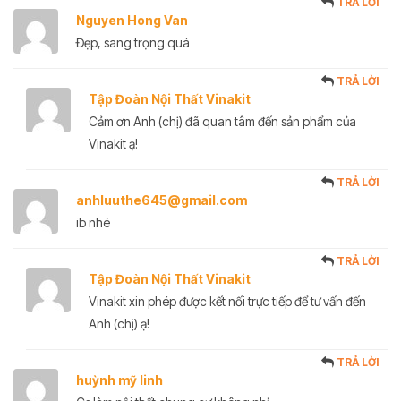
TRẢ LỜI
Nguyen Hong Van
Đẹp, sang trọng quá
TRẢ LỜI
Tập Đoàn Nội Thất Vinakit
Cảm ơn Anh (chị) đã quan tâm đến sản phẩm của
Vinakit ạ!
TRẢ LỜI
anhluuthe645@gmail.com
ib nhé
TRẢ LỜI
Tập Đoàn Nội Thất Vinakit
Vinakit xin phép được kết nối trực tiếp để tư vấn đến
Anh (chị) ạ!
TRẢ LỜI
huỳnh mỹ linh