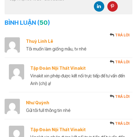
BÌNH LUẬN (
50
)
TRẢ LỜI
Thuỳ Linh Lê
Tôi muốn làm giống mẫu, tv nhé
TRẢ LỜI
Tập Đoàn Nội Thất Vinakit
Vinakit xin phép được kết nối trực tiếp để tư vấn đến
Anh (chị) ạ!
TRẢ LỜI
Như Quỳnh
Gửi tôi full thông tin nhé
TRẢ LỜI
Tập Đoàn Nội Thất Vinakit