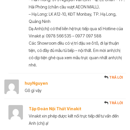
Hải Phòng (chân cầu vượt AEON MALL).
– Hạ Long: LK A12-10, KĐT Monbay, TP. Hạ Long,
Quảng Ninh
Dạ Anh(chị) có thể liên hệ trực tiếp qua số Hotline của
Vinakit ạ: 0978 566 535 – 0977 097 588
Các Showroom đều có vị trí đậu xe ô tô, đi lại thuận
tiện, có đầy đủ mẫu tủ bếp – nội thất. Em mời anh/chị
có dịp tiện ghé qua xem mẫu trực quan nhất anh/chị
nhé.
TRẢ LỜI
huyNguyen
Gỗ gì vậy
TRẢ LỜI
Tập Đoàn Nội Thất Vinakit
Vinakit xin phép được kết nối trực tiếp để tư vấn đến
Anh (chị) ạ!