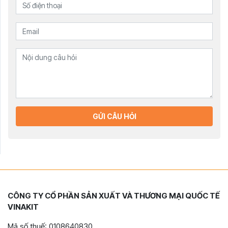
GỬI CÂU HỎI
CÔNG TY CỔ PHẦN SẢN XUẤT VÀ THƯƠNG MẠI QUỐC TẾ
VINAKIT
Mã số thuế: 0108640830