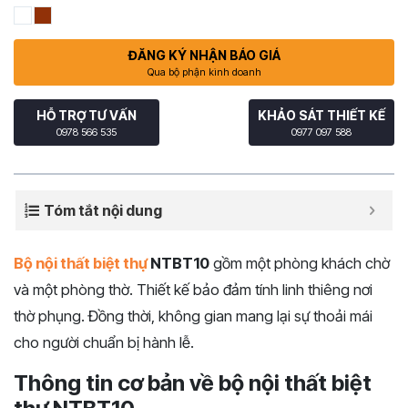
ĐĂNG KÝ NHẬN BÁO GIÁ
Qua bộ phận kinh doanh
HỖ TRỢ TƯ VẤN
KHẢO SÁT THIẾT KẾ
0978 566 535
0977 097 588
Tóm tắt nội dung
Bộ nội thất biệt thự
NTBT10
gồm một phòng khách chờ
và một phòng thờ. Thiết kế bảo đảm tính linh thiêng nơi
thờ phụng. Đồng thời, không gian mang lại sự thoải mái
cho người chuẩn bị hành lễ.
Thông tin cơ bản về bộ nội thất biệt