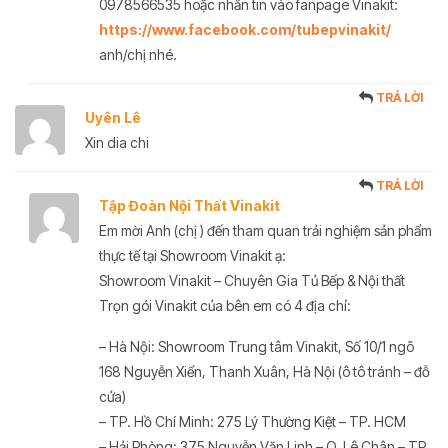
0978566535 hoặc nhắn tin vào fanpage Vinakit:
https://www.facebook.com/tubepvinakit/
anh/chị nhé.
TRẢ LỜI
Uyên Lê
Xin dia chi
TRẢ LỜI
Tập Đoàn Nội Thất Vinakit
Em mời Anh (chị ) đến tham quan trải nghiệm sản phẩm
thực tế tại Showroom Vinakit ạ:
Showroom Vinakit – Chuyên Gia Tủ Bếp & Nội thất
Trọn gói Vinakit của bên em có 4 địa chỉ:
– Hà Nội: Showroom Trung tâm Vinakit, Số 10/1 ngõ
168 Nguyễn Xiển, Thanh Xuân, Hà Nội (ô tô tránh – đỗ
cửa)
– TP. Hồ Chí Minh: 275 Lý Thường Kiệt – TP. HCM
– Hải Phòng: 375 Nguyễn Văn Linh – Q. Lê Chân – TP.