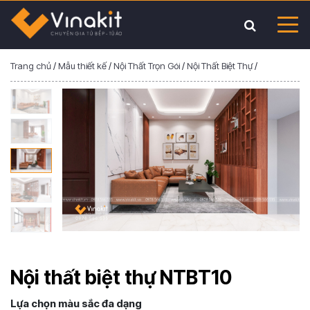
Trang chủ
/
Mẫu thiết kế
/
Nội Thất Trọn Gói
/
Nội Thất Biệt Thự
/
Nội thất biệt thự NTBT10
Lựa chọn màu sắc đa dạng