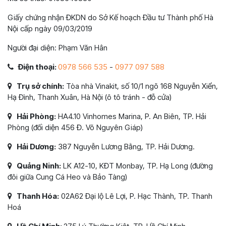
Giấy chứng nhận ĐKDN do Sở Kế hoạch Đầu tư Thành phố Hà
Nội cấp ngày 09/03/2019
Người đại diện: Phạm Văn Hân
Điện thoại:
0978 566 535
-
0977 097 588
Trụ sở chính:
Tòa nhà Vinakit, số 10/1 ngõ 168 Nguyễn Xiển,
Hạ Đình, Thanh Xuân, Hà Nội (ô tô tránh - đỗ cửa)
Hải Phòng:
HA4.10 Vinhomes Marina, P. An Biên, TP. Hải
Phòng (đối diện 456 Đ. Võ Nguyên Giáp)
Hải Dương:
387 Nguyễn Lương Bằng, TP. Hải Dương.
Quảng Ninh:
LK A12-10, KĐT Monbay, TP. Hạ Long (đường
đôi giữa Cung Cá Heo và Bảo Tàng)
Thanh Hóa:
02A62 Đại lộ Lê Lợi, P. Hạc Thành, TP. Thanh
Hoá