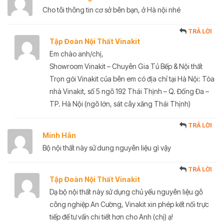
Cho tôi thông tin cơ sở bên bạn, ở Hà nội nhé
TRẢ LỜI
Tập Đoàn Nội Thất Vinakit
Em chào anh/chị,
Showroom Vinakit – Chuyên Gia Tủ Bếp & Nội thất
Trọn gói Vinakit của bên em có địa chỉ tại Hà Nội: Tòa
nhà Vinakit, số 5 ngõ 192 Thái Thịnh – Q. Đống Đa –
TP. Hà Nội (ngõ lớn, sát cây xăng Thái Thịnh)
TRẢ LỜI
Minh Hân
Bộ nội thất này sử dung nguyên liệu gì vậy
TRẢ LỜI
Tập Đoàn Nội Thất Vinakit
Dạ bộ nội thất này sử dụng chủ yếu nguyên liệu gỗ
công nghiệp An Cường, Vinakit xin phép kết nối trực
tiếp để tư vấn chi tiết hơn cho Anh (chị) ạ!