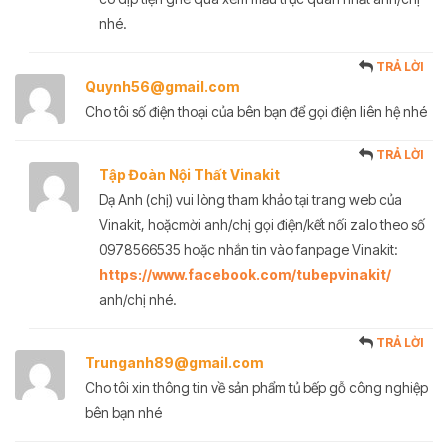
nhé.
TRẢ LỜI
Quynh56@gmail.com
Cho tôi số điện thoại của bên bạn để gọi điện liên hệ nhé
TRẢ LỜI
Tập Đoàn Nội Thất Vinakit
Dạ Anh (chị) vui lòng tham khảo tại trang web của
Vinakit, hoặcmời anh/chị gọi điện/kết nối zalo theo số
0978566535 hoặc nhắn tin vào fanpage Vinakit:
https://www.facebook.com/tubepvinakit/
anh/chị nhé.
TRẢ LỜI
Trunganh89@gmail.com
Cho tôi xin thông tin về sản phẩm tủ bếp gỗ công nghiệp
bên bạn nhé