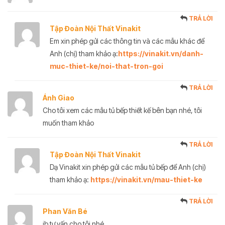
TRẢ LỜI
Tập Đoàn Nội Thất Vinakit
Em xin phép gửi các thông tin và các mẫu khác để
Anh (chị) tham khảo ạ:
https://vinakit.vn/danh-
muc-thiet-ke/noi-that-tron-goi
TRẢ LỜI
Ánh Giao
Cho tôi xem các mẫu tủ bếp thiết kế bên bạn nhé, tôi
muốn tham khảo
TRẢ LỜI
Tập Đoàn Nội Thất Vinakit
Dạ Vinakit xin phép gửi các mẫu tủ bếp để Anh (chị)
tham khảo ạ:
https://vinakit.vn/mau-thiet-ke
TRẢ LỜI
Phan Văn Bé
ib tư vấn cho tôi nhé