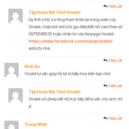
TRẢ LỜI
Tập Đoàn Nội Thất Vinakit
Dạ Anh (chị) vui lòng tham khảo tại trang web của
Vinakit, hoặcmời anh/chị gọi điện/kết nối zalo theo số
0978566535 hoặc nhắn tin vào fanpage Vinakit:
https://www.facebook.com/tubepvinakit/
anh/chị nhé.
TRẢ LỜI
Bình An
Vinakit tư vấn giúp tôi bộ tủ bếp Inox bên bạn nhé
TRẢ LỜI
Tập Đoàn Nội Thất Vinakit
Vinakit xin phép kết nối trực tiếp để tư vấn cho anh chị
ạ!
TRẢ LỜI
Trang Nhật