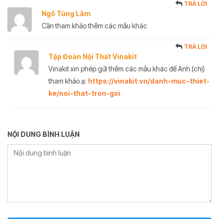
TRẢ LỜI
Ngô Tùng Lâm
Cần tham khảo thêm các mẫu khác
TRẢ LỜI
Tập Đoàn Nội Thất Vinakit
Vinakit xin phép gửi thêm các mẫu khác để Anh (chị)
tham khảo ạ:
https://vinakit.vn/danh-muc-thiet-
ke/noi-that-tron-goi
NỘI DUNG BÌNH LUẬN