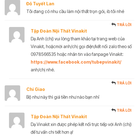
Đỗ Tuyết Lan
Tôi đang có nhu cầu làm nội thất trọn gói, ib tôi nhé
TRẢ LỜI
Tập Đoàn Nội Thất Vinakit
Dạ Anh (chị) vui lòng tham khảo tại trang web của
Vinakit, hoặcmời anh/chị gọi điện/kết nối zalo theo số
0978566535 hoặc nhắn tin vào fanpage Vinakit:
https://www.facebook.com/tubepvinakit/
anh/chị nhé.
TRẢ LỜI
Chi Giao
Bộ như này thì giá tiền như nào bạn nhỉ
TRẢ LỜI
Tập Đoàn Nội Thất Vinakit
Dạ Vinakit xin được phép kết nối trực tiếp với Anh (chị)
để tư vấn chi tiết hơn ạ!