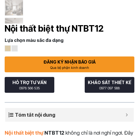
Nội thất biệt thự NTBT12
Lựa chọn màu sắc đa dạng
ĐĂNG KÝ NHẬN BÁO GIÁ
Qua bộ phận kinh doanh
HỖ TRỢ TƯ VẤN
KHẢO SÁT THIẾT KẾ
0978 566 535
0977 097 588
Tóm tắt nội dung
Nội thất biệt thự
NTBT12
không chỉ là nơi nghỉ ngơi. Đây