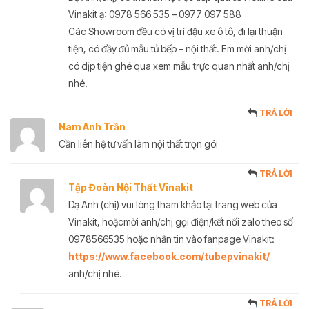
Vinakit ạ: 0978 566 535 – 0977 097 588
Các Showroom đều có vị trí đậu xe ô tô, đi lại thuận
tiện, có đầy đủ mẫu tủ bếp – nội thất. Em mời anh/chị
có dịp tiện ghé qua xem mẫu trực quan nhất anh/chị
nhé.
TRẢ LỜI
Nam Anh Trần
Cần liên hệ tư vấn làm nội thất trọn gói
TRẢ LỜI
Tập Đoàn Nội Thất Vinakit
Dạ Anh (chị) vui lòng tham khảo tại trang web của
Vinakit, hoặcmời anh/chị gọi điện/kết nối zalo theo số
0978566535 hoặc nhắn tin vào fanpage Vinakit:
https://www.facebook.com/tubepvinakit/
anh/chị nhé.
TRẢ LỜI