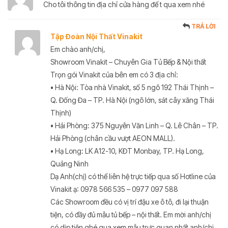
Cho tôi thông tin địa chỉ cửa hàng để t qua xem nhé
TRẢ LỜI
Tập Đoàn Nội Thất Vinakit
Em chào anh/chị,
Showroom Vinakit – Chuyên Gia Tủ Bếp & Nội thất
Trọn gói Vinakit của bên em có 3 địa chỉ:
• Hà Nội: Tòa nhà Vinakit, số 5 ngõ 192 Thái Thịnh –
Q. Đống Đa – TP. Hà Nội (ngõ lớn, sát cây xăng Thái
Thịnh)
• Hải Phòng: 375 Nguyễn Văn Linh – Q. Lê Chân – TP.
Hải Phòng (chân cầu vượt AEON MALL).
• Hạ Long: LK A12-10, KĐT Monbay, TP. Hạ Long,
Quảng Ninh
Dạ Anh(chị) có thể liên hệ trực tiếp qua số Hotline của
Vinakit ạ: 0978 566 535 – 0977 097 588
Các Showroom đều có vị trí đậu xe ô tô, đi lại thuận
tiện, có đầy đủ mẫu tủ bếp – nội thất. Em mời anh/chị
có dịp tiện ghé qua xem mẫu trực quan nhất anh/chị