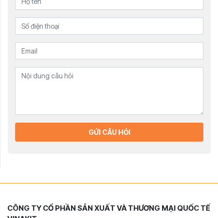
GỬI CÂU HỎI
CÔNG TY CỔ PHẦN SẢN XUẤT VÀ THƯƠNG MẠI QUỐC TẾ