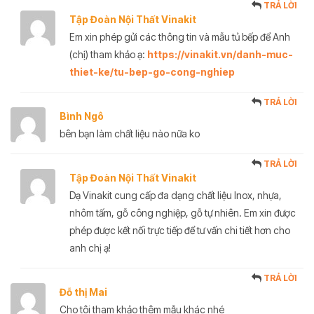
TRẢ LỜI
Tập Đoàn Nội Thất Vinakit
Em xin phép gửi các thông tin và mẫu tủ bếp để Anh
(chị) tham khảo ạ:
https://vinakit.vn/danh-muc-
thiet-ke/tu-bep-go-cong-nghiep
TRẢ LỜI
Bình Ngô
bên bạn làm chất liệu nào nữa ko
TRẢ LỜI
Tập Đoàn Nội Thất Vinakit
Dạ Vinakit cung cấp đa dạng chất liệu Inox, nhựa,
nhôm tấm, gỗ công nghiệp, gỗ tự nhiên. Em xin được
phép được kết nối trực tiếp để tư vấn chi tiết hơn cho
anh chị ạ!
TRẢ LỜI
Đỗ thị Mai
Cho tôi tham khảo thêm mẫu khác nhé