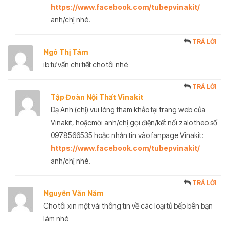
https://www.facebook.com/tubepvinakit/
anh/chị nhé.
TRẢ LỜI
Ngô Thị Tám
ib tư vấn chi tiết cho tôi nhé
TRẢ LỜI
Tập Đoàn Nội Thất Vinakit
Dạ Anh (chị) vui lòng tham khảo tại trang web của
Vinakit, hoặcmời anh/chị gọi điện/kết nối zalo theo số
0978566535 hoặc nhắn tin vào fanpage Vinakit:
https://www.facebook.com/tubepvinakit/
anh/chị nhé.
TRẢ LỜI
Nguyễn Văn Năm
Cho tôi xin một vài thông tin về các loại tủ bếp bên bạn
làm nhé