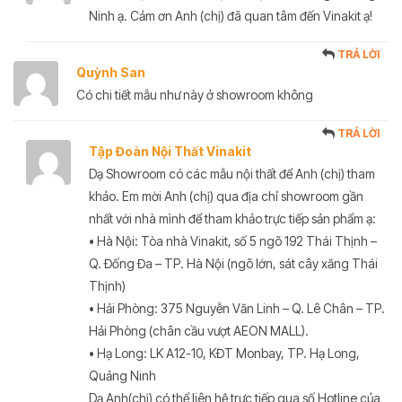
Ninh ạ. Cảm ơn Anh (chị) đã quan tâm đến Vinakit ạ!
TRẢ LỜI
Quỳnh San
Có chi tiết mẫu như này ở showroom không
TRẢ LỜI
Tập Đoàn Nội Thất Vinakit
Dạ Showroom có các mẫu nội thất để Anh (chị) tham
khảo. Em mời Anh (chị) qua địa chỉ showroom gần
nhất với nhà mình để tham khảo trực tiếp sản phẩm ạ:
• Hà Nội: Tòa nhà Vinakit, số 5 ngõ 192 Thái Thịnh –
Q. Đống Đa – TP. Hà Nội (ngõ lớn, sát cây xăng Thái
Thịnh)
• Hải Phòng: 375 Nguyễn Văn Linh – Q. Lê Chân – TP.
Hải Phòng (chân cầu vượt AEON MALL).
• Hạ Long: LK A12-10, KĐT Monbay, TP. Hạ Long,
Quảng Ninh
Dạ Anh(chị) có thể liên hệ trực tiếp qua số Hotline của