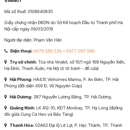
VINAKIT
Mã số thuế: 0108640830
Giấy chứng nhận ĐKDN do Sở Kế hoạch Đầu tư Thành phố Hà
Nội cấp ngày 09/03/2019
Người đại diện: Phạm Văn Hân
Điện thoại:
0978 566 535
-
0977 097 588
Trụ sở chính:
Tòa nhà Vinakit, số 10/1 ngõ 168 Nguyễn Xiển,
Hạ Đình, Thanh Xuân, Hà Nội (ô tô tránh - đỗ cửa)
Hải Phòng:
HA4.10 Vinhomes Marina, P. An Biên, TP. Hải
Phòng (đối diện 456 Đ. Võ Nguyên Giáp)
Hải Dương:
387 Nguyễn Lương Bằng, TP. Hải Dương.
Quảng Ninh:
LK A12-10, KĐT Monbay, TP. Hạ Long (đường
đôi giữa Cung Cá Heo và Bảo Tàng)
Thanh Hóa:
02A62 Đại lộ Lê Lợi, P. Hạc Thành, TP. Thanh