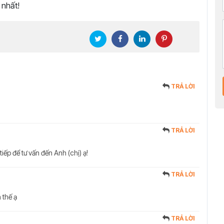
 nhất!
TRẢ LỜI
TRẢ LỜI
tiếp để tư vấn đến Anh (chị) ạ!
TRẢ LỜI
 thế ạ
TRẢ LỜI