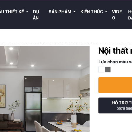
U THIẾT KẾ
DỰ
SẢN PHẨM
KIẾN THỨC
VIDE
H
ÁN
O
Đ
Nội thất
Lựa chọn màu s
HỖ TRỢ T
0978 566