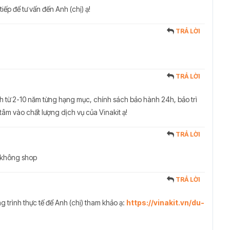
tiếp để tư vấn đến Anh (chị) ạ!
TRẢ LỜI
TRẢ LỜI
h từ 2-10 năm từng hạng mục, chính sách bảo hành 24h, bảo trì
 tâm vào chất lượng dịch vụ của Vinakit ạ!
TRẢ LỜI
n không shop
TRẢ LỜI
 trình thực tế để Anh (chị) tham khảo ạ:
https://vinakit.vn/du-