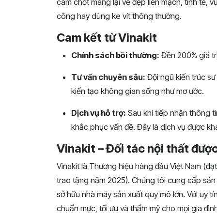
cam chốt mang lại vẻ đẹp liền mạch, tinh tế, 
công hay dùng ke vít thông thường.
Cam kết từ Vinakit
Chính sách bồi thường:
Đền 200% giá trị
Tư vấn chuyên sâu:
Đội ngũ kiến trúc sư
kiến tạo không gian sống như mơ ước.
Dịch vụ hỗ trợ:
Sau khi tiếp nhận thông t
khắc phục vấn đề. Đây là dịch vụ được khá
Vinakit – Đối tác nội thất đượ
Vinakit là Thương hiệu hàng đầu Việt Nam (đạt
trao tặng năm 2025). Chúng tôi cung cấp sản p
sở hữu nhà máy sản xuất quy mô lớn. Với uy t
chuẩn mực, tối ưu và thẩm mỹ cho mọi gia đìn