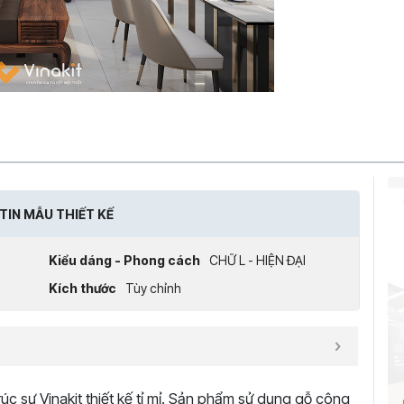
TIN MẪU THIẾT KẾ
Kiểu dáng - Phong cách
CHỮ L - HIỆN ĐẠI
Kích thước
Tùy chỉnh
rúc sư Vinakit thiết kế tỉ mỉ. Sản phẩm sử dụng gỗ công