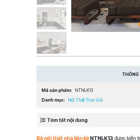
THÔNG 
Mã sản phẩm:
NTNLK13
Danh mục:
Nội Thất Trọn Gói
Tóm tắt nội dung
Bộ nội thất nhà liền kề
NTNLK13
được kiến t