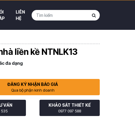
ỎI
LIÊN
ÁP
HỆ
 nhà liền kề NTNLK13
ắc đa dạng
ĐĂNG KÝ NHẬN BÁO GIÁ
Qua bộ phận kinh doanh
Ư VẤN
KHẢO SÁT THIẾT KẾ
 535
0977 097 588