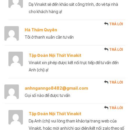
Dạ Vinakit sẽ đến khảo sát công trình, đo vẽ tại nhà
cho khách hàng ạ!
TRẢ LỜI
Hà Thẩm Quyên
Tôi ở thanh xuân cần tư vấn
TRẢ LỜI
Tập Đoàn Nội Thất Vinakit
Vinakit xin phép được kết nối trực tiếp để tư vấn đến
Anh (chị) ạ!
TRẢ LỜI
anhnganngo8482@gmail.com
Gọi số nào để được tư vấn
TRẢ LỜI
Tập Đoàn Nội Thất Vinakit
Dạ Anh (chị) vui lòng tham khảo tại trang web của
Vinakit, hoặc mời anh/chị gọi điện/kết nối zalo theo số