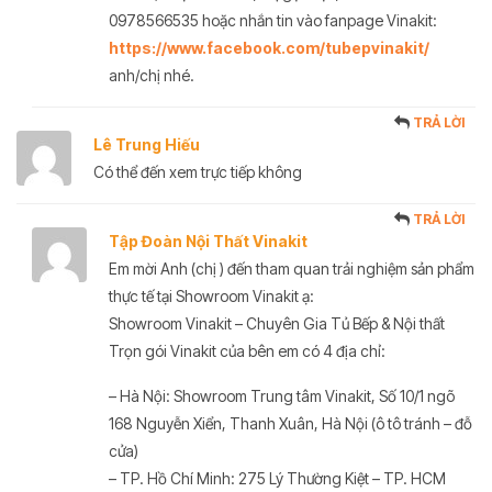
0978566535 hoặc nhắn tin vào fanpage Vinakit:
https://www.facebook.com/tubepvinakit/
anh/chị nhé.
TRẢ LỜI
Lê Trung Hiếu
Có thể đến xem trực tiếp không
TRẢ LỜI
Tập Đoàn Nội Thất Vinakit
Em mời Anh (chị ) đến tham quan trải nghiệm sản phẩm
thực tế tại Showroom Vinakit ạ:
Showroom Vinakit – Chuyên Gia Tủ Bếp & Nội thất
Trọn gói Vinakit của bên em có 4 địa chỉ:
– Hà Nội: Showroom Trung tâm Vinakit, Số 10/1 ngõ
168 Nguyễn Xiển, Thanh Xuân, Hà Nội (ô tô tránh – đỗ
cửa)
– TP. Hồ Chí Minh: 275 Lý Thường Kiệt – TP. HCM