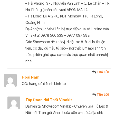
– Hải Phòng: 375 Nguyễn Văn Linh – Q. Lê Chân – TP.
Hải Phòng (chân cầu vượt AEON MALL).
– Hạ Long: LK A12-10, KĐT Monbay, TP. Hạ Long,
Quảng Ninh
Dạ Anh(chị) có thể liên hệ trực tiếp qua số Hotline của
Vinakit ạ: 0978 566 535 – 0977 097 588
Các Showroom đều có vị trí đậu xe ô tô, đi lại thuận
tiện, có đầy đủ mẫu tủ bếp – nội thất. Em mời anh/chị
có dịp tiện ghé qua xem mẫu trực quan nhất anh/chị
nhé.
TRẢ LỜI
Hoài Nam
Cửa hàng có ở Ninh bình ko
TRẢ LỜI
Tập Đoàn Nội Thất Vinakit
Dạ hiện tại Showroom Vinakit – Chuyên Gia Tủ Bếp &
Nội thất Trọn gói Vinakit của bên em có 4 địa chỉ: