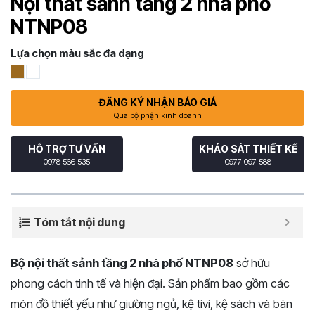
Nội thất sảnh tầng 2 nhà phố
NTNP08
Lựa chọn màu sắc đa dạng
ĐĂNG KÝ NHẬN BÁO GIÁ
Qua bộ phận kinh doanh
HỖ TRỢ TƯ VẤN
KHẢO SÁT THIẾT KẾ
0978 566 535
0977 097 588
Tóm tắt nội dung
Bộ nội thất sảnh tầng 2 nhà phố NTNP08
sở hữu
phong cách tinh tế và hiện đại. Sản phẩm bao gồm các
món đồ thiết yếu như giường ngủ, kệ tivi, kệ sách và bàn