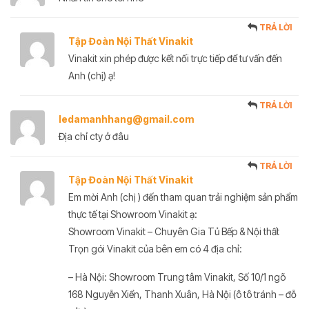
TRẢ LỜI
Tập Đoàn Nội Thất Vinakit
Vinakit xin phép được kết nối trực tiếp để tư vấn đến
Anh (chị) ạ!
TRẢ LỜI
ledamanhhang@gmail.com
Địa chỉ cty ở đâu
TRẢ LỜI
Tập Đoàn Nội Thất Vinakit
Em mời Anh (chị ) đến tham quan trải nghiệm sản phẩm
thực tế tại Showroom Vinakit ạ:
Showroom Vinakit – Chuyên Gia Tủ Bếp & Nội thất
Trọn gói Vinakit của bên em có 4 địa chỉ:
– Hà Nội: Showroom Trung tâm Vinakit, Số 10/1 ngõ
168 Nguyễn Xiển, Thanh Xuân, Hà Nội (ô tô tránh – đỗ