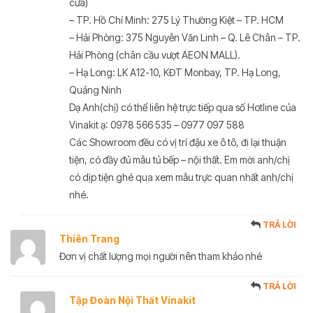
cửa)
– TP. Hồ Chí Minh: 275 Lý Thường Kiệt – TP. HCM
– Hải Phòng: 375 Nguyễn Văn Linh – Q. Lê Chân – TP.
Hải Phòng (chân cầu vượt AEON MALL).
– Hạ Long: LK A12-10, KĐT Monbay, TP. Hạ Long,
Quảng Ninh
Dạ Anh(chị) có thể liên hệ trực tiếp qua số Hotline của
Vinakit ạ: 0978 566 535 – 0977 097 588
Các Showroom đều có vị trí đậu xe ô tô, đi lại thuận
tiện, có đầy đủ mẫu tủ bếp – nội thất. Em mời anh/chị
có dịp tiện ghé qua xem mẫu trực quan nhất anh/chị
nhé.
TRẢ LỜI
Thiên Trang
Đơn vị chất lượng mọi người nên tham khảo nhé
TRẢ LỜI
Tập Đoàn Nội Thất Vinakit