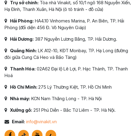
Trụ sở chính:
Tòa nhà Vinakit, số 10/1 ngõ 168 Nguyễn Xiển,
Hạ Đình, Thanh Xuân, Hà Nội (ô tô tránh - đỗ cửa)
Hải Phòng:
HA4.10 Vinhomes Marina, P. An Biên, TP. Hải
Phòng (đối diện 456 Đ. Võ Nguyên Giáp)
Hải Dương:
387 Nguyễn Lương Bằng, TP. Hải Dương.
Quảng Ninh:
LK A12-10, KĐT Monbay, TP. Hạ Long (đường
đôi giữa Cung Cá Heo và Bảo Tàng)
Thanh Hóa:
02A62 Đại lộ Lê Lợi, P. Hạc Thành, TP. Thanh
Hoá
Hồ Chí Minh:
275 Lý Thường Kiệt, TP. Hồ Chí Minh
Nhà máy:
KCN Nam Thăng Long - TP. Hà Nội
Xưởng gỗ:
251 Phú Diễn - Bắc Từ Liêm - TP. Hà Nội.
Email:
info@vinakit.vn