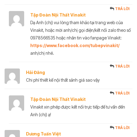
TRẢ LỜI
Tập Đoàn Nội Thất Vinakit
Dạ Anh (chị) vui lòng tham khảo tại trang web của
Vinakit, hoặc mời anh/chị gọi điện/kết nối zalo theo số
0978566535 hoặc nhắn tin vào fanpage Vinakit:
https://www.facebook.com/tubepvinakit/
anh/chị nhé.
TRẢ LỜI
Hải Đăng
Chi phí thiết kế nội thất sảnh giá sao vậy
TRẢ LỜI
Tập Đoàn Nội Thất Vinakit
Vinakit xin phép được kết nối trực tiếp để tư vấn đến
Anh (chị) ạ!
TRẢ LỜI
Dương Tuấn Việt