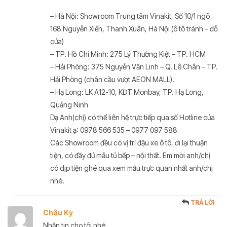
– Hà Nội: Showroom Trung tâm Vinakit, Số 10/1 ngõ
168 Nguyễn Xiển, Thanh Xuân, Hà Nội (ô tô tránh – đỗ
cửa)
– TP. Hồ Chí Minh: 275 Lý Thường Kiệt – TP. HCM
– Hải Phòng: 375 Nguyễn Văn Linh – Q. Lê Chân – TP.
Hải Phòng (chân cầu vượt AEON MALL).
– Hạ Long: LK A12-10, KĐT Monbay, TP. Hạ Long,
Quảng Ninh
Dạ Anh(chị) có thể liên hệ trực tiếp qua số Hotline của
Vinakit ạ: 0978 566 535 – 0977 097 588
Các Showroom đều có vị trí đậu xe ô tô, đi lại thuận
tiện, có đầy đủ mẫu tủ bếp – nội thất. Em mời anh/chị
có dịp tiện ghé qua xem mẫu trực quan nhất anh/chị
nhé.
TRẢ LỜI
Châu Kỳ
Nhắn tin cho tôi nhé