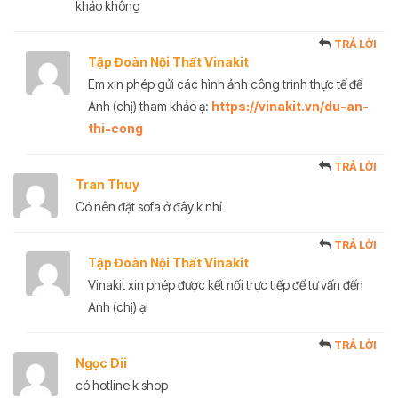
khảo không
TRẢ LỜI
Tập Đoàn Nội Thất Vinakit
Em xin phép gửi các hình ảnh công trình thực tế để
Anh (chị) tham khảo ạ:
https://vinakit.vn/du-an-
thi-cong
TRẢ LỜI
Tran Thuy
Có nên đặt sofa ở đây k nhỉ
TRẢ LỜI
Tập Đoàn Nội Thất Vinakit
Vinakit xin phép được kết nối trực tiếp để tư vấn đến
Anh (chị) ạ!
TRẢ LỜI
Ngọc Dii
có hotline k shop