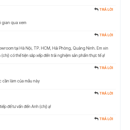
TRẢ LỜI
ời gian qua xem
TRẢ LỜI
 Showroom tại Hà Nội, TP. HCM, Hải Phòng, Quảng Ninh. Em xin
(chị) có thể tiện sắp xếp đến trải nghiệm sản phẩm thực tế ạ!
TRẢ LỜI
ục cần làm của mẫu này
TRẢ LỜI
tiếp để tư vấn đến Anh (chị) ạ!
TRẢ LỜI