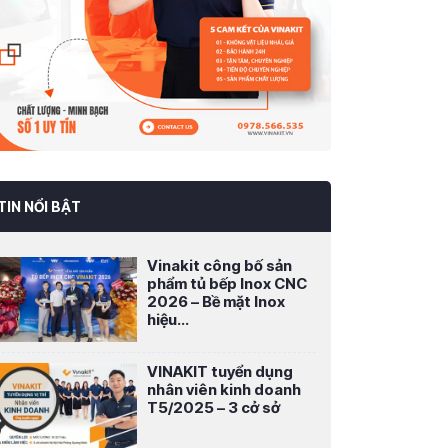
TIN NỔI BẬT
Vinakit công bố sản
phẩm tủ bếp Inox CNC
2026 – Bề mặt Inox
hiệu...
VINAKIT tuyển dụng
nhân viên kinh doanh
T5/2025 – 3 cở sở