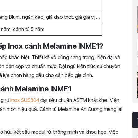
âng Blum, ngăn kéo, giá dao thớt, giá gia vị …
 năm, cánh tủ 5 năm
bếp Inox cánh Melamine INME1?
ếp khác biệt. Thiết kế vô cùng sang trọng, hiện đại và
luôn bền đẹp và chuẩn mực. Đội ngũ kiến trúc sư chuyên
ự là lựa chọn hàng đầu cho căn bếp gia đình.
 cánh Melamine INME1
g tủ
inox SUS304
đạt tiêu chuẩn ASTM khắt khe. Viện
ăn mòn hiệu quả. Cánh tủ Melamine An Cường mang lại
ở hữu kết cấu modul rời thông minh và khoa học. Việc