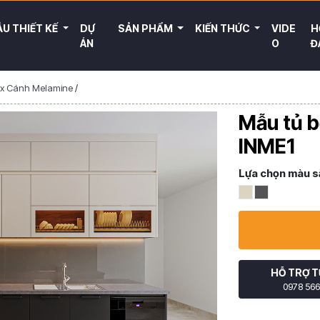
U THIẾT KẾ
DỰ
SẢN PHẨM
KIẾN THỨC
VIDE
H
ÁN
O
Đ
ox Cánh Melamine
/
Mẫu tủ b
INME1
Lựa chọn màu s
HỖ TRỢ T
0978 566