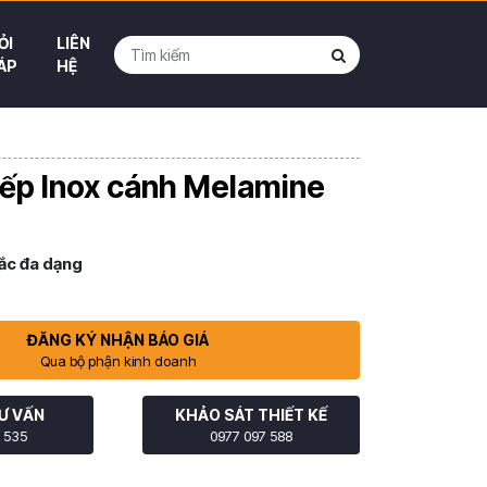
ỎI
LIÊN
ÁP
HỆ
ếp Inox cánh Melamine
ắc đa dạng
ĐĂNG KÝ NHẬN BÁO GIÁ
Qua bộ phận kinh doanh
Ư VẤN
KHẢO SÁT THIẾT KẾ
 535
0977 097 588