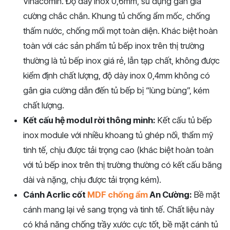
Vinacomin. Độ dày inox 0,6mm, sử dụng gân gia
cường chắc chắn. Khung tủ chống ẩm mốc, chống
thấm nước, chống mối mọt toàn diện. Khác biệt hoàn
toàn với các sản phẩm tủ bếp inox trên thị trường
thường là tủ bếp inox giá rẻ, lẫn tạp chất, không được
kiểm định chất lượng, độ dày inox 0,4mm không có
gân gia cường dẫn đến tủ bếp bị “lùng bùng”, kém
chất lượng.
Kết cấu hệ modul rời thông minh:
Kết cấu tủ bếp
inox module với nhiều khoang tủ ghép nối, thẩm mỹ
tinh tế, chịu được tải trọng cao (khác biệt hoàn toàn
với tủ bếp inox trên thị trường thường có kết cấu băng
dài và nặng, chịu được tải trọng kém).
Cánh Acrlic cốt
MDF chống ẩm
An Cường:
Bề mặt
cánh mang lại vẻ sang trọng và tinh tế. Chất liệu này
có khả năng chống trầy xước cực tốt, bề mặt cánh tủ