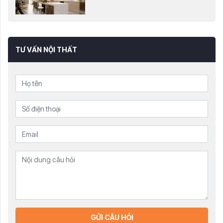
TƯ VẤN NỘI THẤT
GỬI CÂU HỎI