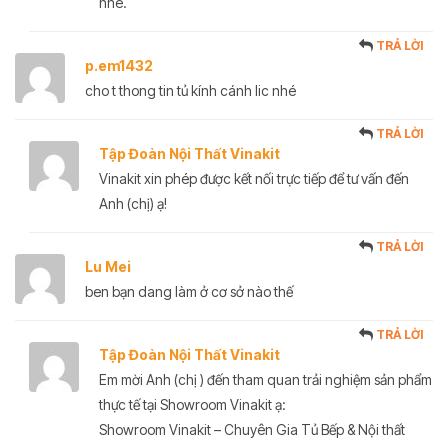
nhé.
TRẢ LỜI
p.em1432
cho t thong tin tủ kính cánh lic nhé
TRẢ LỜI
Tập Đoàn Nội Thất Vinakit
Vinakit xin phép được kết nối trực tiếp để tư vấn đến
Anh (chị) ạ!
TRẢ LỜI
Lu Mei
ben bạn dang làm ở cơ sở nào thế
TRẢ LỜI
Tập Đoàn Nội Thất Vinakit
Em mời Anh (chị ) đến tham quan trải nghiệm sản phẩm
thực tế tại Showroom Vinakit ạ:
Showroom Vinakit – Chuyên Gia Tủ Bếp & Nội thất