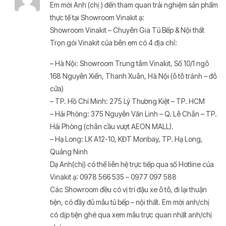
Em mời Anh (chị ) đến tham quan trải nghiệm sản phẩm
thực tế tại Showroom Vinakit ạ:
Showroom Vinakit – Chuyên Gia Tủ Bếp & Nội thất
Trọn gói Vinakit của bên em có 4 địa chỉ:
– Hà Nội: Showroom Trung tâm Vinakit, Số 10/1 ngõ
168 Nguyễn Xiển, Thanh Xuân, Hà Nội (ô tô tránh – đỗ
cửa)
– TP. Hồ Chí Minh: 275 Lý Thường Kiệt – TP. HCM
– Hải Phòng: 375 Nguyễn Văn Linh – Q. Lê Chân – TP.
Hải Phòng (chân cầu vượt AEON MALL).
– Hạ Long: LK A12-10, KĐT Monbay, TP. Hạ Long,
Quảng Ninh
Dạ Anh(chị) có thể liên hệ trực tiếp qua số Hotline của
Vinakit ạ: 0978 566 535 – 0977 097 588
Các Showroom đều có vị trí đậu xe ô tô, đi lại thuận
tiện, có đầy đủ mẫu tủ bếp – nội thất. Em mời anh/chị
có dịp tiện ghé qua xem mẫu trực quan nhất anh/chị