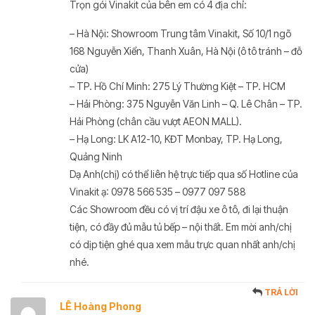
Trọn gói Vinakit của bên em có 4 địa chỉ:
– Hà Nội: Showroom Trung tâm Vinakit, Số 10/1 ngõ
168 Nguyễn Xiển, Thanh Xuân, Hà Nội (ô tô tránh – đỗ
cửa)
– TP. Hồ Chí Minh: 275 Lý Thường Kiệt – TP. HCM
– Hải Phòng: 375 Nguyễn Văn Linh – Q. Lê Chân – TP.
Hải Phòng (chân cầu vượt AEON MALL).
– Hạ Long: LK A12-10, KĐT Monbay, TP. Hạ Long,
Quảng Ninh
Dạ Anh(chị) có thể liên hệ trực tiếp qua số Hotline của
Vinakit ạ: 0978 566 535 – 0977 097 588
Các Showroom đều có vị trí đậu xe ô tô, đi lại thuận
tiện, có đầy đủ mẫu tủ bếp – nội thất. Em mời anh/chị
có dịp tiện ghé qua xem mẫu trực quan nhất anh/chị
nhé.
TRẢ LỜI
LÊ Hoàng Phong