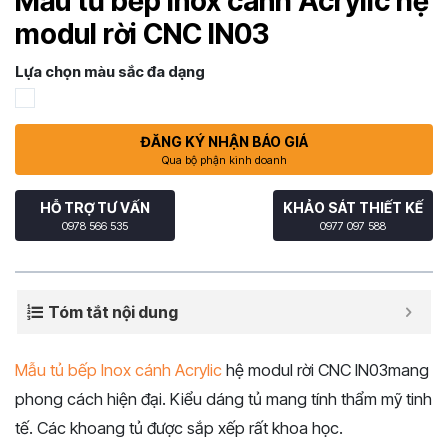
Mẫu tủ bếp Inox cánh Acrylic hệ
modul rời CNC IN03
Lựa chọn màu sắc đa dạng
ĐĂNG KÝ NHẬN BÁO GIÁ
Qua bộ phận kinh doanh
HỖ TRỢ TƯ VẤN
KHẢO SÁT THIẾT KẾ
0978 566 535
0977 097 588
Tóm tắt nội dung
Mẫu tủ bếp Inox cánh Acrylic
hệ modul rời CNC IN03mang
phong cách hiện đại. Kiểu dáng tủ mang tính thẩm mỹ tinh
tế. Các khoang tủ được sắp xếp rất khoa học.