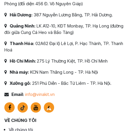
Phòng (đối diện 456 Đ. Võ Nguyên Giáp)
Hải Dương:
387 Nguyễn Lương Bằng, TP. Hải Dương.
Quảng Ninh:
LK A12-10, KĐT Monbay, TP. Hạ Long (đường
đôi giữa Cung Cá Heo và Bảo Tàng)
Thanh Hóa:
02A62 Đại lộ Lê Lợi, P. Hạc Thành, TP. Thanh
Hoá
Hồ Chí Minh:
275 Lý Thường Kiệt, TP. Hồ Chí Minh
Nhà máy:
KCN Nam Thăng Long - TP. Hà Nội
Xưởng gỗ:
251 Phú Diễn - Bắc Từ Liêm - TP. Hà Nội.
Email:
info@vinakit.vn
VỀ CHÚNG TÔI
Về chúng tôi