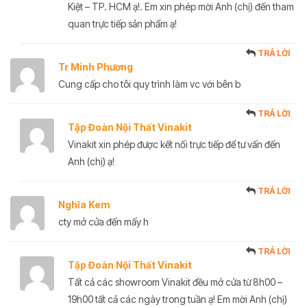
Kiệt – TP. HCM ạ!. Em xin phép mời Anh (chị) đến tham
quan trực tiếp sản phẩm ạ!
TRẢ LỜI
Tr Minh Phương
Cung cấp cho tôi quy trình làm vc với bên b
TRẢ LỜI
Tập Đoàn Nội Thất Vinakit
Vinakit xin phép được kết nối trực tiếp để tư vấn đến
Anh (chị) ạ!
TRẢ LỜI
Nghĩa Kem
cty mở cửa đến mấy h
TRẢ LỜI
Tập Đoàn Nội Thất Vinakit
Tất cả các showroom Vinakit đều mở cửa từ 8h00 –
19h00 tất cả các ngày trong tuần ạ! Em mời Anh (chị)