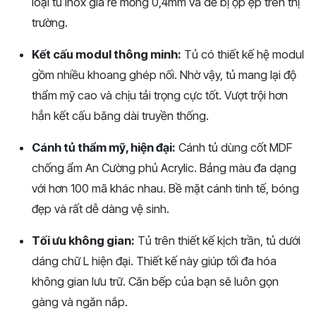
loại tủ inox giá rẻ mỏng 0,4mm và dễ bị ọp ẹp trên thị
trường.
Kết cấu modul thông minh:
Tủ có thiết kế hệ modul
gồm nhiều khoang ghép nối. Nhờ vậy, tủ mang lại độ
thẩm mỹ cao và chịu tải trọng cực tốt. Vượt trội hơn
hẳn kết cấu băng dài truyền thống.
Cánh tủ thẩm mỹ, hiện đại:
Cánh tủ dùng cốt MDF
chống ẩm An Cường phủ Acrylic. Bảng màu đa dạng
với hơn 100 mã khác nhau. Bề mặt cánh tinh tế, bóng
đẹp và rất dễ dàng vệ sinh.
Tối ưu không gian:
Tủ trên thiết kế kịch trần, tủ dưới
dáng chữ L hiện đại. Thiết kế này giúp tối đa hóa
không gian lưu trữ. Căn bếp của bạn sẽ luôn gọn
gàng và ngăn nắp.