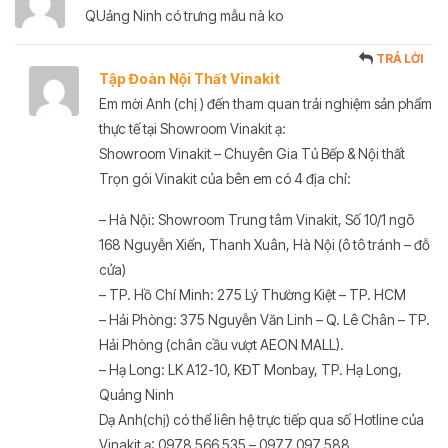
QUảng Ninh có trưng mẫu nà ko
TRẢ LỜI
Tập Đoàn Nội Thất Vinakit
Em mời Anh (chị ) đến tham quan trải nghiệm sản phẩm
thực tế tại Showroom Vinakit ạ:
Showroom Vinakit – Chuyên Gia Tủ Bếp & Nội thất
Trọn gói Vinakit của bên em có 4 địa chỉ:
– Hà Nội: Showroom Trung tâm Vinakit, Số 10/1 ngõ
168 Nguyễn Xiển, Thanh Xuân, Hà Nội (ô tô tránh – đỗ
cửa)
– TP. Hồ Chí Minh: 275 Lý Thường Kiệt – TP. HCM
– Hải Phòng: 375 Nguyễn Văn Linh – Q. Lê Chân – TP.
Hải Phòng (chân cầu vượt AEON MALL).
– Hạ Long: LK A12-10, KĐT Monbay, TP. Hạ Long,
Quảng Ninh
Dạ Anh(chị) có thể liên hệ trực tiếp qua số Hotline của
Vinakit ạ: 0978 566 535 – 0977 097 588