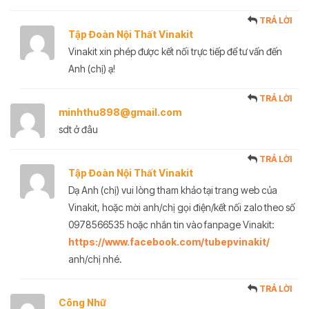
TRẢ LỜI
Tập Đoàn Nội Thất Vinakit
Vinakit xin phép được kết nối trực tiếp để tư vấn đến
Anh (chị) ạ!
TRẢ LỜI
minhthu898@gmail.com
sdt ở đâu
TRẢ LỜI
Tập Đoàn Nội Thất Vinakit
Dạ Anh (chị) vui lòng tham khảo tại trang web của
Vinakit, hoặc mời anh/chị gọi điện/kết nối zalo theo số
0978566535 hoặc nhắn tin vào fanpage Vinakit:
https://www.facebook.com/tubepvinakit/
anh/chị nhé.
TRẢ LỜI
Công Nhữ