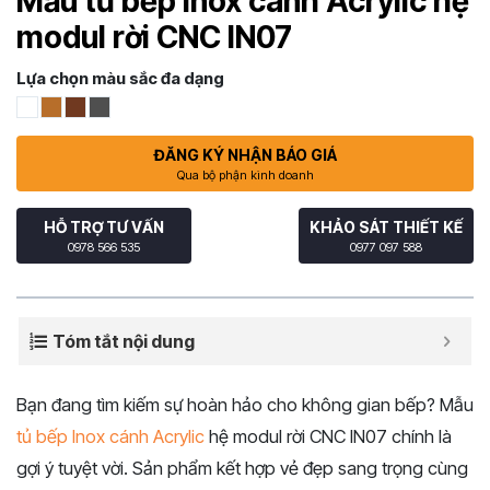
Mẫu tủ bếp Inox cánh Acrylic hệ
modul rời CNC IN07
Lựa chọn màu sắc đa dạng
ĐĂNG KÝ NHẬN BÁO GIÁ
Qua bộ phận kinh doanh
HỖ TRỢ TƯ VẤN
KHẢO SÁT THIẾT KẾ
0978 566 535
0977 097 588
Tóm tắt nội dung
Bạn đang tìm kiếm sự hoàn hảo cho không gian bếp? Mẫu
tủ bếp Inox cánh Acrylic
hệ modul rời CNC IN07 chính là
gợi ý tuyệt vời. Sản phẩm kết hợp vẻ đẹp sang trọng cùng