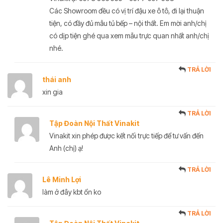
Các Showroom đều có vị trí đậu xe ô tô, đi lại thuận
tiện, có đầy đủ mẫu tủ bếp – nội thất. Em mời anh/chị
có dịp tiện ghé qua xem mẫu trực quan nhất anh/chị
nhé.
TRẢ LỜI
thái anh
xin gia
TRẢ LỜI
Tập Đoàn Nội Thất Vinakit
Vinakit xin phép được kết nối trực tiếp để tư vấn đến
Anh (chị) ạ!
TRẢ LỜI
Lê Minh Lợi
làm ở đây kbt ổn ko
TRẢ LỜI