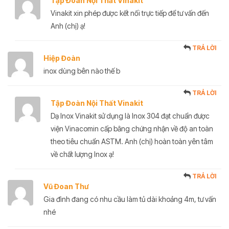
Tập Đoàn Nội Thất Vinakit
Vinakit xin phép được kết nối trực tiếp để tư vấn đến
Anh (chị) ạ!
TRẢ LỜI
Hiệp Đoàn
inox dùng bên nào thế b
TRẢ LỜI
Tập Đoàn Nội Thất Vinakit
Dạ Inox Vinakit sử dụng là Inox 304 đạt chuẩn được
viện Vinacomin cấp bằng chứng nhận về độ an toàn
theo tiêu chuẩn ASTM. Anh (chị) hoàn toàn yên tâm
về chất lượng Inox ạ!
TRẢ LỜI
Vũ Đoan Thư
Gia đình đang có nhu cầu làm tủ dài khoảng 4m, tư vấn
nhé