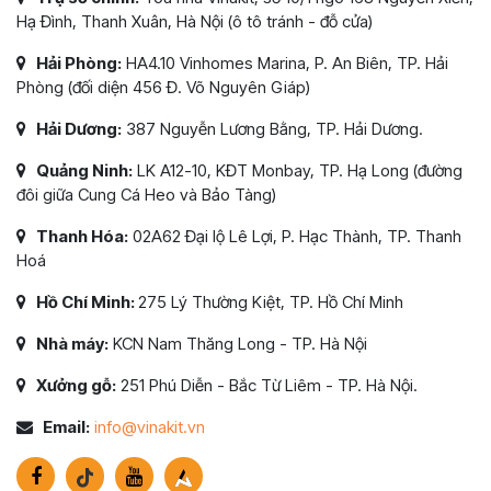
Hạ Đình, Thanh Xuân, Hà Nội (ô tô tránh - đỗ cửa)
Hải Phòng:
HA4.10 Vinhomes Marina, P. An Biên, TP. Hải
Phòng (đối diện 456 Đ. Võ Nguyên Giáp)
Hải Dương:
387 Nguyễn Lương Bằng, TP. Hải Dương.
Quảng Ninh:
LK A12-10, KĐT Monbay, TP. Hạ Long (đường
đôi giữa Cung Cá Heo và Bảo Tàng)
Thanh Hóa:
02A62 Đại lộ Lê Lợi, P. Hạc Thành, TP. Thanh
Hoá
Hồ Chí Minh:
275 Lý Thường Kiệt, TP. Hồ Chí Minh
Nhà máy:
KCN Nam Thăng Long - TP. Hà Nội
Xưởng gỗ:
251 Phú Diễn - Bắc Từ Liêm - TP. Hà Nội.
Email:
info@vinakit.vn