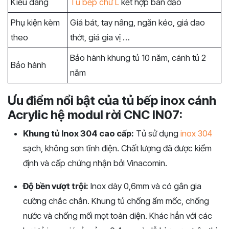
Kiểu dáng
Tủ bếp chữ L
kết hợp bàn đảo
Phụ kiện kèm
Giá bát, tay nâng, ngăn kéo, giá dao
theo
thớt, giá gia vị …
Bảo hành khung tủ 10 năm, cánh tủ 2
Bảo hành
năm
Ưu điểm nổi bật của tủ bếp inox cánh
Acrylic hệ modul rời CNC IN07:
Khung tủ Inox 304 cao cấp:
Tủ sử dụng
inox 304
sạch, không sơn tĩnh điện. Chất lượng đã được kiểm
định và cấp chứng nhận bởi Vinacomin.
Độ bền vượt trội:
Inox dày 0,6mm và có gân gia
cường chắc chắn. Khung tủ chống ẩm mốc, chống
nước và chống mối mọt toàn diện. Khác hẳn với các