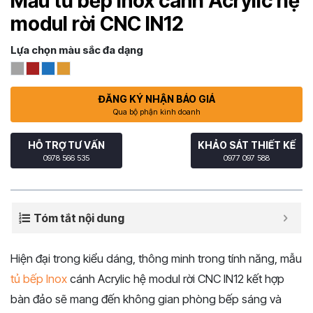
Mẫu tủ bếp Inox cánh Acrylic hệ
modul rời CNC IN12
Lựa chọn màu sắc đa dạng
ĐĂNG KÝ NHẬN BÁO GIÁ
Qua bộ phận kinh doanh
HỖ TRỢ TƯ VẤN
KHẢO SÁT THIẾT KẾ
0978 566 535
0977 097 588
Tóm tắt nội dung
Hiện đại trong kiểu dáng, thông minh trong tính năng, mẫu
tủ bếp Inox
cánh Acrylic hệ modul rời CNC IN12 kết hợp
bàn đảo sẽ mang đến không gian phòng bếp sáng và