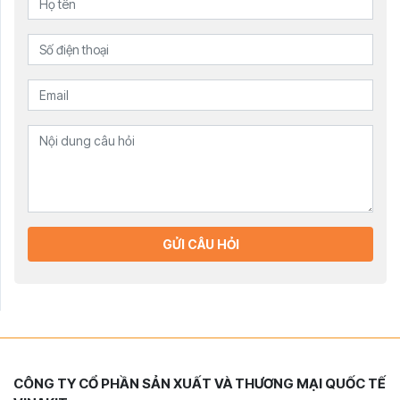
GỬI CÂU HỎI
CÔNG TY CỔ PHẦN SẢN XUẤT VÀ THƯƠNG MẠI QUỐC TẾ