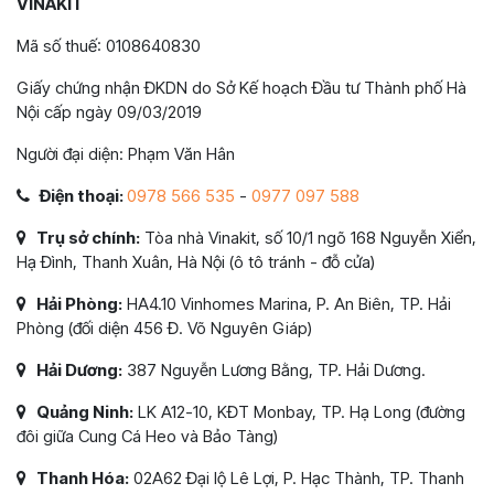
VINAKIT
Mã số thuế: 0108640830
Giấy chứng nhận ĐKDN do Sở Kế hoạch Đầu tư Thành phố Hà
Nội cấp ngày 09/03/2019
Người đại diện: Phạm Văn Hân
Điện thoại:
0978 566 535
-
0977 097 588
Trụ sở chính:
Tòa nhà Vinakit, số 10/1 ngõ 168 Nguyễn Xiển,
Hạ Đình, Thanh Xuân, Hà Nội (ô tô tránh - đỗ cửa)
Hải Phòng:
HA4.10 Vinhomes Marina, P. An Biên, TP. Hải
Phòng (đối diện 456 Đ. Võ Nguyên Giáp)
Hải Dương:
387 Nguyễn Lương Bằng, TP. Hải Dương.
Quảng Ninh:
LK A12-10, KĐT Monbay, TP. Hạ Long (đường
đôi giữa Cung Cá Heo và Bảo Tàng)
Thanh Hóa:
02A62 Đại lộ Lê Lợi, P. Hạc Thành, TP. Thanh