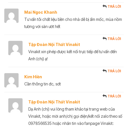
TRẢ LỜI
Mai Ngoc Khanh
Tư vấn tôi chất liệu bền cho nhà dễ bị ẩm mốc, mùa nồm
tường với sàn ướt hết
TRẢ LỜI
Tập Đoàn Nội Thất Vinakit
Vinakit xin phép được kết nối trực tiếp để tư vấn đến
Anh (chị) ạ!
TRẢ LỜI
Kim Hiền
Cần thông tin đc, sdt
TRẢ LỜI
Tập Đoàn Nội Thất Vinakit
Dạ Anh (chị) vui lòng tham khảo tại trang web của
Vinakit, hoặc mời anh/chị gọi điện/kết nối zalo theo số
0978566535 hoặc nhắn tin vào fanpage Vinakit: