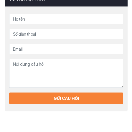
GỬI CÂU HỎI