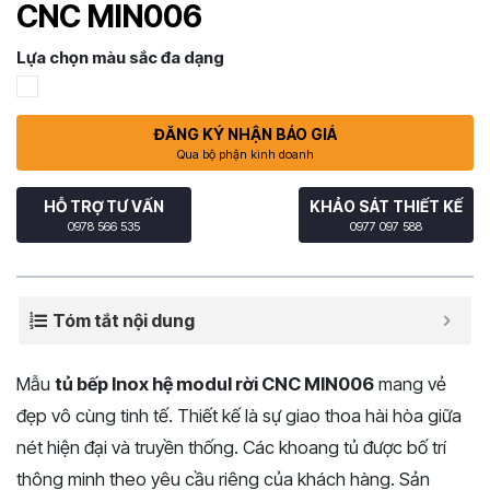
CNC MIN006
Lựa chọn màu sắc đa dạng
ĐĂNG KÝ NHẬN BÁO GIÁ
Qua bộ phận kinh doanh
HỖ TRỢ TƯ VẤN
KHẢO SÁT THIẾT KẾ
0978 566 535
0977 097 588
Tóm tắt nội dung
Mẫu
tủ bếp Inox hệ modul rời CNC MIN006
mang vẻ
đẹp vô cùng tinh tế. Thiết kế là sự giao thoa hài hòa giữa
nét hiện đại và truyền thống. Các khoang tủ được bố trí
thông minh theo yêu cầu riêng của khách hàng. Sản