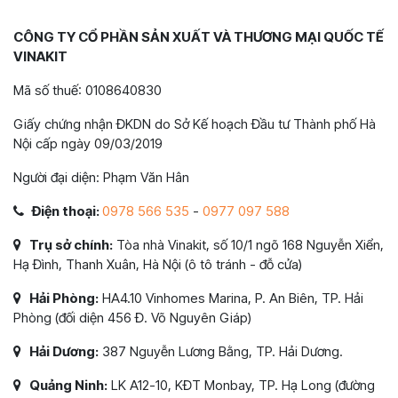
CÔNG TY CỔ PHẦN SẢN XUẤT VÀ THƯƠNG MẠI QUỐC TẾ
VINAKIT
Mã số thuế: 0108640830
Giấy chứng nhận ĐKDN do Sở Kế hoạch Đầu tư Thành phố Hà
Nội cấp ngày 09/03/2019
Người đại diện: Phạm Văn Hân
Điện thoại:
0978 566 535
-
0977 097 588
Trụ sở chính:
Tòa nhà Vinakit, số 10/1 ngõ 168 Nguyễn Xiển,
Hạ Đình, Thanh Xuân, Hà Nội (ô tô tránh - đỗ cửa)
Hải Phòng:
HA4.10 Vinhomes Marina, P. An Biên, TP. Hải
Phòng (đối diện 456 Đ. Võ Nguyên Giáp)
Hải Dương:
387 Nguyễn Lương Bằng, TP. Hải Dương.
Quảng Ninh:
LK A12-10, KĐT Monbay, TP. Hạ Long (đường