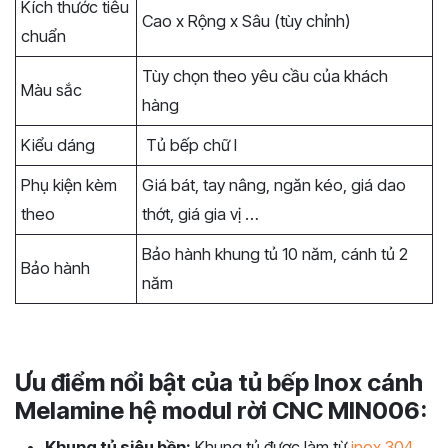
Kích thước tiêu
Cao x Rộng x Sâu (tùy chỉnh)
chuẩn
Tùy chọn theo yêu cầu của khách
Màu sắc
hàng
Kiểu dáng
Tủ bếp chữ I
Phụ kiện kèm
Giá bát, tay nâng, ngăn kéo, giá dao
theo
thớt, giá gia vị …
Bảo hành khung tủ 10 năm, cánh tủ 2
Bảo hành
năm
Ưu điểm nổi bật của tủ bếp Inox cánh
Melamine hệ modul rời CNC MIN006:
Khung tủ siêu bền:
Khung tủ được làm từ
inox 304