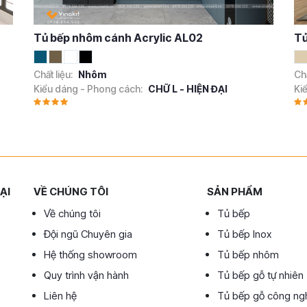
Tủ bếp nhôm cánh Acrylic AL02
Tủ
Chất liệu:
Nhôm
Chấ
Kiểu dáng - Phong cách:
CHỮ L - HIỆN ĐẠI
Ki
ẠI
VỀ CHÚNG TÔI
SẢN PHẨM
Về chúng tôi
Tủ bếp
Đội ngũ Chuyên gia
Tủ bếp Inox
Hệ thống showroom
Tủ bếp nhôm
Quy trình vận hành
Tủ bếp gỗ tự nhiên
Liên hệ
Tủ bếp gỗ công ng