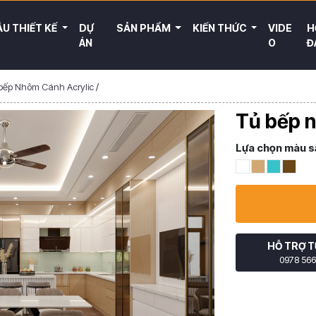
U THIẾT KẾ
DỰ
SẢN PHẨM
KIẾN THỨC
VIDE
H
ÁN
O
Đ
bếp Nhôm Cánh Acrylic
/
Tủ bếp 
Lựa chọn màu s
HỖ TRỢ T
0978 566