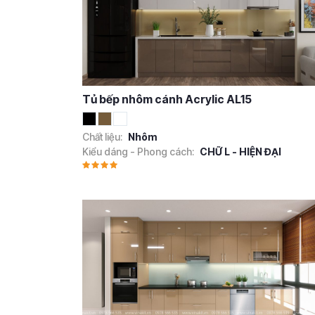
Tủ bếp nhôm cánh Acrylic AL15
Chất liệu:
Nhôm
Kiểu dáng - Phong cách:
CHỮ L - HIỆN ĐẠI