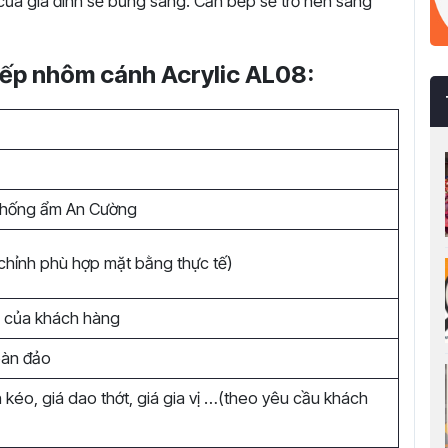
của gia đình sẽ bừng sáng. Căn bếp sẽ trở nên sang
bếp nhôm cánh Acrylic AL08:
 chống ẩm An Cường
chỉnh phù hợp mặt bằng thực tế)
u của khách hàng
bàn đảo
 kéo, giá dao thớt, giá gia vị …(theo yêu cầu khách