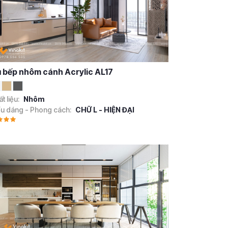
 bếp nhôm cánh Acrylic AL17
t liệu:
Nhôm
ểu dáng - Phong cách:
CHỮ L - HIỆN ĐẠI