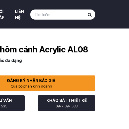
ỎI
LIÊN
ÁP
HỆ
nhôm cánh Acrylic AL08
ắc đa dạng
ĐĂNG KÝ NHẬN BÁO GIÁ
Qua bộ phận kinh doanh
Ư VẤN
KHẢO SÁT THIẾT KẾ
 535
0977 097 588