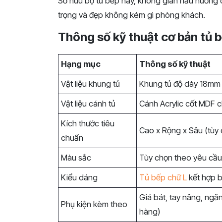
Sở hữu bộ tủ bếp này, không gian nấu nướng 
trọng và đẹp không kém gì phòng khách.
Thông số kỹ thuật cơ bản tủ 
Hạng mục
Thông số kỹ thuật
Vật liệu khung tủ
Khung tủ độ dày 18mm
Vật liệu cánh tủ
Cánh Acrylic cốt MDF
Kích thước tiêu
Cao x Rộng x Sâu (tùy 
chuẩn
Màu sắc
Tùy chọn theo yêu cầ
Kiểu dáng
Tủ bếp chữ L
kết hợp 
Giá bát, tay nâng, ngăn
Phụ kiện kèm theo
hàng)