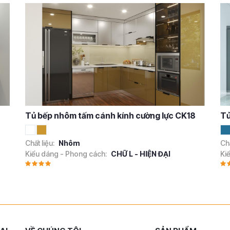
Tủ bếp nhôm tấm cánh kính cường lực CK18
Tủ
Chất liệu:
Nhôm
Chấ
Kiểu dáng - Phong cách:
CHỮ L - HIỆN ĐẠI
Ki