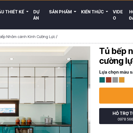
U THIẾT KẾ
DỰ
SẢN PHẨM
KIẾN THỨC
VIDE
H
ÁN
O
Đ
bếp Nhôm cánh Kính Cường Lực
/
Tủ bếp 
cường l
Lựa chọn màu s
HỖ TRỢ T
0978 566