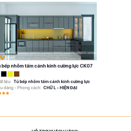
 bếp nhôm tấm cánh kính cường lực CK07
t liệu:
Tủ bếp nhôm tấm cánh kính cường lực
ểu dáng - Phong cách:
CHỮ L - HIỆN ĐẠI