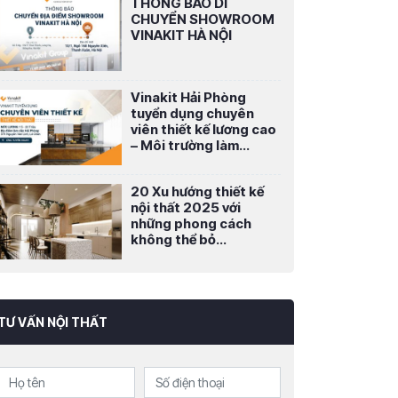
THÔNG BÁO DI
CHUYỂN SHOWROOM
VINAKIT HÀ NỘI
Vinakit Hải Phòng
tuyển dụng chuyên
viên thiết kế lương cao
– Môi trường làm...
20 Xu hướng thiết kế
nội thất 2025 với
những phong cách
không thể bỏ...
TƯ VẤN NỘI THẤT