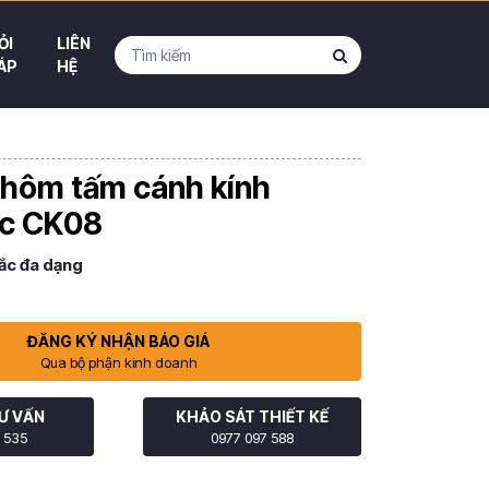
ỎI
LIÊN
ÁP
HỆ
nhôm tấm cánh kính
ực CK08
ắc đa dạng
ĐĂNG KÝ NHẬN BÁO GIÁ
Qua bộ phận kinh doanh
Ư VẤN
KHẢO SÁT THIẾT KẾ
 535
0977 097 588