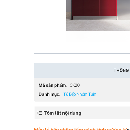
THÔNG 
Mã sản phẩm:
CK20
Danh mục:
Tủ Bếp Nhôm Tấm
Tóm tắt nội dung
Mẫu tủ bếp nhôm tấm cánh kính cường lự
c