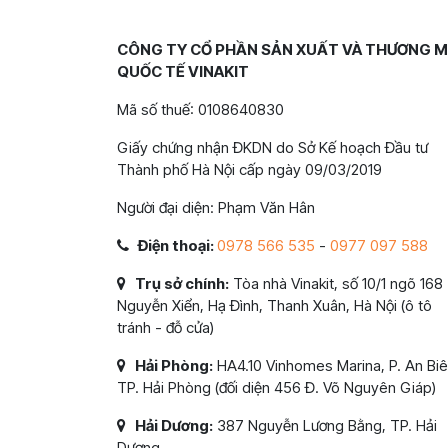
CÔNG TY CỔ PHẦN SẢN XUẤT VÀ THƯƠNG M
QUỐC TẾ VINAKIT
Mã số thuế: 0108640830
Giấy chứng nhận ĐKDN do Sở Kế hoạch Đầu tư
Thành phố Hà Nội cấp ngày 09/03/2019
Người đại diện: Phạm Văn Hân
Điện thoại:
0978 566 535
-
0977 097 588
Trụ sở chính:
Tòa nhà Vinakit, số 10/1 ngõ 168
Nguyễn Xiển, Hạ Đình, Thanh Xuân, Hà Nội (ô tô
tránh - đỗ cửa)
Hải Phòng:
HA4.10 Vinhomes Marina, P. An Biê
TP. Hải Phòng (đối diện 456 Đ. Võ Nguyên Giáp)
Hải Dương:
387 Nguyễn Lương Bằng, TP. Hải
Dương.