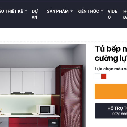
U THIẾT KẾ
DỰ
SẢN PHẨM
KIẾN THỨC
VIDE
H
ÁN
O
Đ
Tủ bếp 
cường l
Lựa chọn màu s
HỖ TRỢ T
0978 566