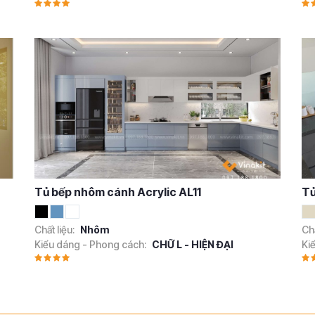
8
Tủ bếp nhôm cánh Acrylic AL11
Tủ
Chất liệu:
Nhôm
Chấ
Kiểu dáng - Phong cách:
CHỮ L - HIỆN ĐẠI
Ki