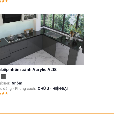
 bếp nhôm cánh Acrylic AL18
t liệu:
Nhôm
ểu dáng - Phong cách:
CHỮ U - HIỆN ĐẠI