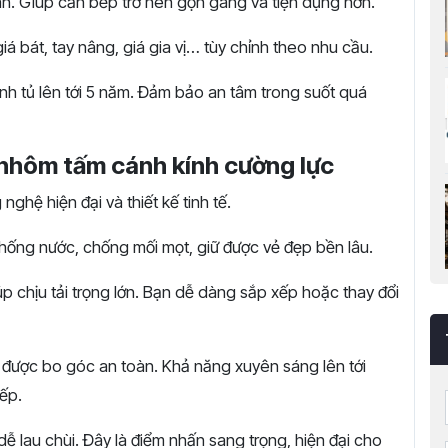
an. Giúp căn bếp trở nên gọn gàng và tiện dụng hơn.
á bát, tay nâng, giá gia vị… tùy chỉnh theo nhu cầu.
h tủ lên tới 5 năm. Đảm bảo an tâm trong suốt quá
 nhôm tấm cánh kính cường lực
nghệ hiện đại và thiết kế tinh tế.
ng nước, chống mối mọt, giữ được vẻ đẹp bền lâu.
 chịu tải trọng lớn. Bạn dễ dàng sắp xếp hoặc thay đổi
được bo góc an toàn. Khả năng xuyên sáng lên tới
ếp.
ễ lau chùi. Đây là điểm nhấn sang trọng, hiện đại cho