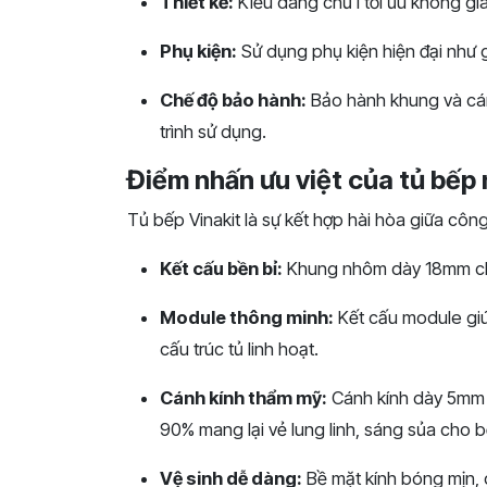
Thiết kế:
Kiểu dáng chữ I tối ưu không gi
Phụ kiện:
Sử dụng phụ kiện hiện đại như gi
Chế độ bảo hành:
Bảo hành khung và cán
trình sử dụng.
Điểm nhấn ưu việt của tủ bếp
Tủ bếp Vinakit là sự kết hợp hài hòa giữa công 
Kết cấu bền bỉ:
Khung nhôm dày 18mm chố
Module thông minh:
Kết cấu module giúp
cấu trúc tủ linh hoạt.
Cánh kính thẩm mỹ:
Cánh kính dày 5mm 
90% mang lại vẻ lung linh, sáng sủa cho b
Vệ sinh dễ dàng:
Bề mặt kính bóng mịn, d