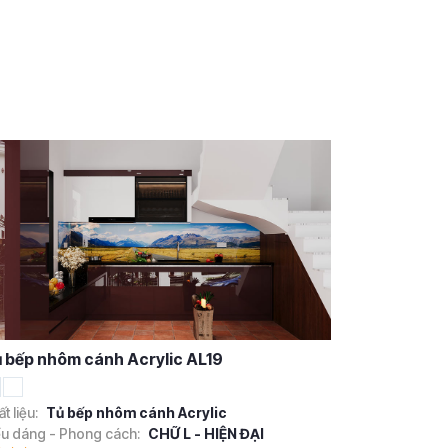
 bếp nhôm cánh Acrylic AL19
t liệu:
Tủ bếp nhôm cánh Acrylic
ểu dáng - Phong cách:
CHỮ L - HIỆN ĐẠI