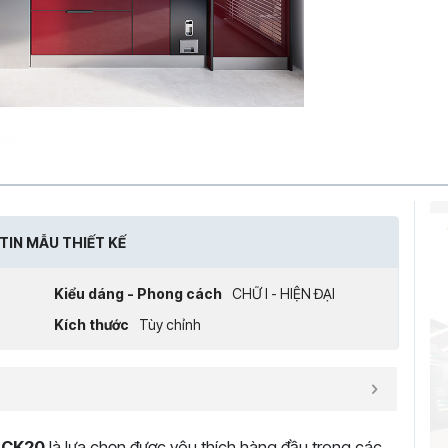
TIN MẪU THIẾT KẾ
Kiểu dáng - Phong cách
CHỮ I - HIỆN ĐẠI
Kích thước
Tùy chỉnh
 CK20
là lựa chọn được yêu thích hàng đầu trong các