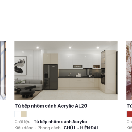
6
Tủ bếp nhôm cánh Acrylic AL20
Tủ
Chất liệu:
Tủ bếp nhôm cánh Acrylic
Chấ
Kiểu dáng - Phong cách:
CHỮ L - HIỆN ĐẠI
Ki