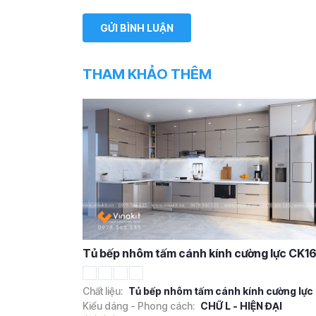
THAM KHẢO THÊM
Tủ bếp nhôm tấm cánh kính cường lực CK1
Chất liệu:
Tủ bếp nhôm tấm cánh kính cường lực
Kiểu dáng - Phong cách:
CHỮ L - HIỆN ĐẠI