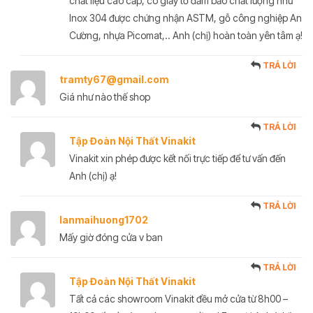
chất liệu cao cấp, có giấy tờ đảm bảo chất lượng như
Inox 304 được chứng nhận ASTM, gỗ công nghiệp An
Cường, nhựa Picomat,.. Anh (chị) hoàn toàn yên tâm ạ!
TRẢ LỜI
tramty67@gmail.com
Giá như nào thế shop
TRẢ LỜI
Tập Đoàn Nội Thất Vinakit
Vinakit xin phép được kết nối trực tiếp để tư vấn đến
Anh (chị) ạ!
TRẢ LỜI
lanmaihuong1702
Mấy giờ đóng cửa v ban
TRẢ LỜI
Tập Đoàn Nội Thất Vinakit
Tất cả các showroom Vinakit đều mở cửa từ 8h00 –