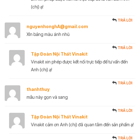
(chị) ạ!
TRẢ LỜI
nguyenhonghA@gmail.com
XIn bảng màu ánh nhũ
TRẢ LỜI
Tập Đoàn Nội Thất Vinakit
Vinakit xin phép được kết nối trực tiếp để tư vấn đến
Anh (chị) ạ!
TRẢ LỜI
thanhthuy
mẫu này gọn và sang
TRẢ LỜI
Tập Đoàn Nội Thất Vinakit
Vinakit cảm ơn Anh (chị) đã quan tâm đến sản phẩm ạ!
TRẢ LỜI