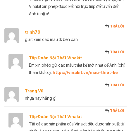
Vinakit xin phép được kết nối trực tiếp để tư vấn đến
Anh (chị) ạ!
TRẢ LỜI
trinh78
gui t xem cac mau tk ben ban
TRẢ LỜI
Tập Đoàn Nội Thất Vinakit
Em xin phép gửi các mẫu thiết kế mới nhất để Anh (chị)
tham khảo ạ:
https://vinakit.vn/mau-thiet-ke
TRẢ LỜI
Trang Vũ
nhựa này hãng gì
TRẢ LỜI
Tập Đoàn Nội Thất Vinakit
Tất cả các sản phẩm của Vinakit đều được sản xuất từ