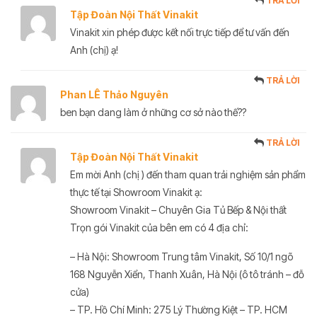
TRẢ LỜI
Tập Đoàn Nội Thất Vinakit
Vinakit xin phép được kết nối trực tiếp để tư vấn đến
Anh (chị) ạ!
TRẢ LỜI
Phan LÊ Thảo Nguyên
ben bạn dang làm ở những cơ sở nào thế??
TRẢ LỜI
Tập Đoàn Nội Thất Vinakit
Em mời Anh (chị ) đến tham quan trải nghiệm sản phẩm
thực tế tại Showroom Vinakit ạ:
Showroom Vinakit – Chuyên Gia Tủ Bếp & Nội thất
Trọn gói Vinakit của bên em có 4 địa chỉ:
– Hà Nội: Showroom Trung tâm Vinakit, Số 10/1 ngõ
168 Nguyễn Xiển, Thanh Xuân, Hà Nội (ô tô tránh – đỗ
cửa)
– TP. Hồ Chí Minh: 275 Lý Thường Kiệt – TP. HCM