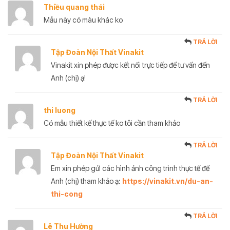
Thiều quang thái
Mẫu này có màu khác ko
TRẢ LỜI
Tập Đoàn Nội Thất Vinakit
Vinakit xin phép được kết nối trực tiếp để tư vấn đến
Anh (chị) ạ!
TRẢ LỜI
thi luong
Có mẫu thiết kế thực tế ko tôi cần tham khảo
TRẢ LỜI
Tập Đoàn Nội Thất Vinakit
Em xin phép gửi các hình ảnh công trình thực tế để
Anh (chị) tham khảo ạ:
https://vinakit.vn/du-an-
thi-cong
TRẢ LỜI
Lê Thu Hường