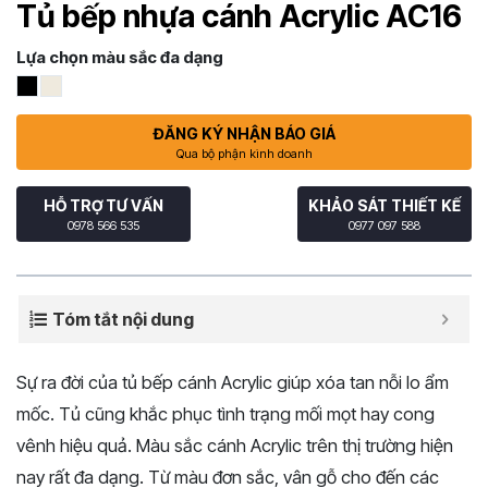
Tủ bếp nhựa cánh Acrylic AC16
Lựa chọn màu sắc đa dạng
ĐĂNG KÝ NHẬN BÁO GIÁ
Qua bộ phận kinh doanh
HỖ TRỢ TƯ VẤN
KHẢO SÁT THIẾT KẾ
0978 566 535
0977 097 588
Tóm tắt nội dung
Sự ra đời của tủ bếp cánh Acrylic giúp xóa tan nỗi lo ẩm
mốc. Tủ cũng khắc phục tình trạng mối mọt hay cong
vênh hiệu quả. Màu sắc cánh Acrylic trên thị trường hiện
nay rất đa dạng. Từ màu đơn sắc, vân gỗ cho đến các