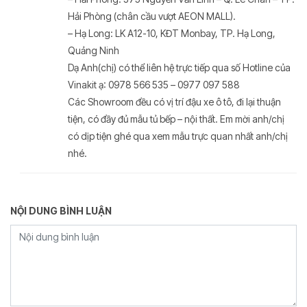
Hải Phòng (chân cầu vượt AEON MALL).
– Hạ Long: LK A12-10, KĐT Monbay, TP. Hạ Long,
Quảng Ninh
Dạ Anh(chị) có thể liên hệ trực tiếp qua số Hotline của
Vinakit ạ: 0978 566 535 – 0977 097 588
Các Showroom đều có vị trí đậu xe ô tô, đi lại thuận
tiện, có đầy đủ mẫu tủ bếp – nội thất. Em mời anh/chị
có dịp tiện ghé qua xem mẫu trực quan nhất anh/chị
nhé.
NỘI DUNG BÌNH LUẬN