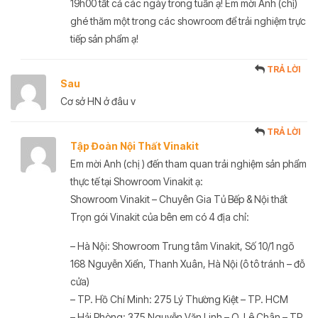
19h00 tất cả các ngày trong tuần ạ! Em mời Anh (chị)
ghé thăm một trong các showroom để trải nghiệm trực
tiếp sản phẩm ạ!
TRẢ LỜI
Sau
Cơ sở HN ở đâu v
TRẢ LỜI
Tập Đoàn Nội Thất Vinakit
Em mời Anh (chị ) đến tham quan trải nghiệm sản phẩm
thực tế tại Showroom Vinakit ạ:
Showroom Vinakit – Chuyên Gia Tủ Bếp & Nội thất
Trọn gói Vinakit của bên em có 4 địa chỉ:
– Hà Nội: Showroom Trung tâm Vinakit, Số 10/1 ngõ
168 Nguyễn Xiển, Thanh Xuân, Hà Nội (ô tô tránh – đỗ
cửa)
– TP. Hồ Chí Minh: 275 Lý Thường Kiệt – TP. HCM
– Hải Phòng: 375 Nguyễn Văn Linh – Q. Lê Chân – TP.