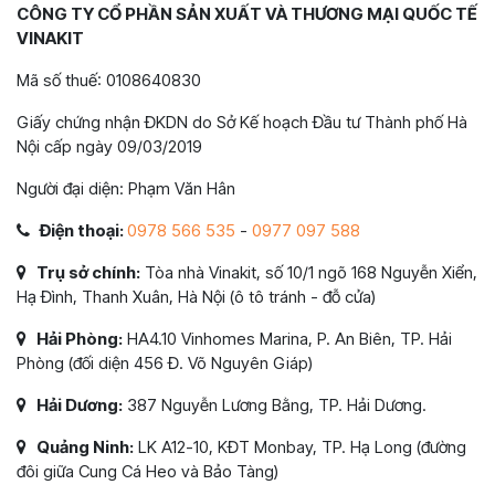
CÔNG TY CỔ PHẦN SẢN XUẤT VÀ THƯƠNG MẠI QUỐC TẾ
VINAKIT
Mã số thuế: 0108640830
Giấy chứng nhận ĐKDN do Sở Kế hoạch Đầu tư Thành phố Hà
Nội cấp ngày 09/03/2019
Người đại diện: Phạm Văn Hân
Điện thoại:
0978 566 535
-
0977 097 588
Trụ sở chính:
Tòa nhà Vinakit, số 10/1 ngõ 168 Nguyễn Xiển,
Hạ Đình, Thanh Xuân, Hà Nội (ô tô tránh - đỗ cửa)
Hải Phòng:
HA4.10 Vinhomes Marina, P. An Biên, TP. Hải
Phòng (đối diện 456 Đ. Võ Nguyên Giáp)
Hải Dương:
387 Nguyễn Lương Bằng, TP. Hải Dương.
Quảng Ninh:
LK A12-10, KĐT Monbay, TP. Hạ Long (đường
đôi giữa Cung Cá Heo và Bảo Tàng)