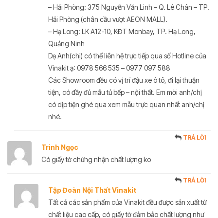
– Hải Phòng: 375 Nguyễn Văn Linh – Q. Lê Chân – TP.
Hải Phòng (chân cầu vượt AEON MALL).
– Hạ Long: LK A12-10, KĐT Monbay, TP. Hạ Long,
Quảng Ninh
Dạ Anh(chị) có thể liên hệ trực tiếp qua số Hotline của
Vinakit ạ: 0978 566 535 – 0977 097 588
Các Showroom đều có vị trí đậu xe ô tô, đi lại thuận
tiện, có đầy đủ mẫu tủ bếp – nội thất. Em mời anh/chị
có dịp tiện ghé qua xem mẫu trực quan nhất anh/chị
nhé.
TRẢ LỜI
Trinh Ngọc
Có giấy tờ chứng nhận chất lượng ko
TRẢ LỜI
Tập Đoàn Nội Thất Vinakit
Tất cả các sản phẩm của Vinakit đều được sản xuất từ
chất liệu cao cấp, có giấy tờ đảm bảo chất lượng như