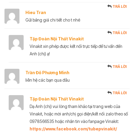
TRẢ LỜI
Hieu Tran
Gửi bảng giá chi tiết cho t nhé
TRẢ LỜI
Tập Đoàn Nội Thất Vinakit
Vinakit xin phép được kết nối trực tiếp để tư vấn đến
Anh (chị) ạ!
TRẢ LỜI
Trần Đỗ Phương Minh
liên hệ các bạn qua đâu
TRẢ LỜI
Tập Đoàn Nội Thất Vinakit
Dạ Anh (chị) vui lòng tham khảo tại trang web của
Vinakit, hoặc mời anh/chị gọi điện/kết nối zalo theo số
0978566535 hoặc nhắn tin vào fanpage Vinakit:
https://www.facebook.com/tubepvinakit/