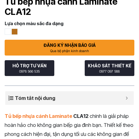
Tủ bếp nhựa cánh Laminate
CLA12
Lựa chọn màu sắc đa dạng
ĐĂNG KÝ NHẬN BÁO GIÁ
Qua bộ phận kinh doanh
HỖ TRỢ TƯ VẤN
KHẢO SÁT THIẾT KẾ
0978 566 535
0977 097 588
Tóm tắt nội dung
Tủ bếp nhựa cánh Laminate
CLA12
chính là giải pháp
hoàn hảo cho không gian bếp gia đình bạn. Thiết kế theo
phong cách hiện đại, tận dụng tối ưu các không gian để