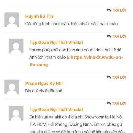
TRẢ LỜI
Huỳnh Bá Tín
Có công trình nào hoàn thiện chưa, cần tham khảo
TRẢ LỜI
Tập Đoàn Nội Thất Vinakit
Em xin phép gửi các hình ảnh công trình thực tế để
Anh (chị) tham khảo ạ:
https://vinakit.vn/du-an-
thi-cong
TRẢ LỜI
Phạm Ngọc Kỳ Nhi
Địa chỉ cty ở đâu thế
TRẢ LỜI
Tập Đoàn Nội Thất Vinakit
Dạ hiện tại Vinakit có 4 địa chỉ Showroom tại Hà Nội,
TP. HCM, Hải Phòng, Quảng Ninh. Em xin phép gửi
các địa chỉ cơ sở để Anh (chị) có thể tiện sắp xếp đến