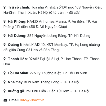
Trụ sở chính:
Tòa nhà Vinakit, số 10/1 ngõ 168 Nguyễn Xiển,
Hạ Đình, Thanh Xuân, Hà Nội (ô tô tránh - đỗ cửa)
Hải Phòng:
HA4.10 Vinhomes Marina, P. An Biên, TP. Hải
Phòng (đối diện 456 Đ. Võ Nguyên Giáp)
Hải Dương:
387 Nguyễn Lương Bằng, TP. Hải Dương.
Quảng Ninh:
LK A12-10, KĐT Monbay, TP. Hạ Long (đường
đôi giữa Cung Cá Heo và Bảo Tàng)
Thanh Hóa:
02A62 Đại lộ Lê Lợi, P. Hạc Thành, TP. Thanh
Hoá
Hồ Chí Minh:
275 Lý Thường Kiệt, TP. Hồ Chí Minh
Nhà máy:
KCN Nam Thăng Long - TP. Hà Nội
Xưởng gỗ:
251 Phú Diễn - Bắc Từ Liêm - TP. Hà Nội.
Email:
info@vinakit.vn