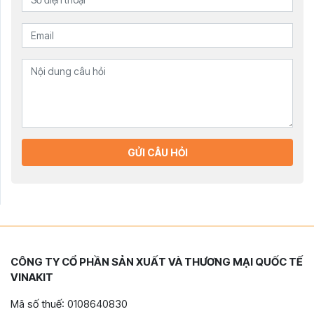
GỬI CÂU HỎI
CÔNG TY CỔ PHẦN SẢN XUẤT VÀ THƯƠNG MẠI QUỐC TẾ
VINAKIT
Mã số thuế: 0108640830