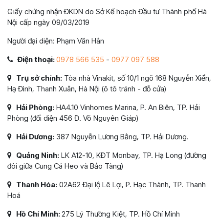
Giấy chứng nhận ĐKDN do Sở Kế hoạch Đầu tư Thành phố Hà
Nội cấp ngày 09/03/2019
Người đại diện: Phạm Văn Hân
Điện thoại:
0978 566 535
-
0977 097 588
Trụ sở chính:
Tòa nhà Vinakit, số 10/1 ngõ 168 Nguyễn Xiển,
Hạ Đình, Thanh Xuân, Hà Nội (ô tô tránh - đỗ cửa)
Hải Phòng:
HA4.10 Vinhomes Marina, P. An Biên, TP. Hải
Phòng (đối diện 456 Đ. Võ Nguyên Giáp)
Hải Dương:
387 Nguyễn Lương Bằng, TP. Hải Dương.
Quảng Ninh:
LK A12-10, KĐT Monbay, TP. Hạ Long (đường
đôi giữa Cung Cá Heo và Bảo Tàng)
Thanh Hóa:
02A62 Đại lộ Lê Lợi, P. Hạc Thành, TP. Thanh
Hoá
Hồ Chí Minh:
275 Lý Thường Kiệt, TP. Hồ Chí Minh