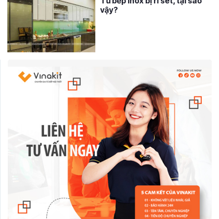
Tủ bếp inox bị rỉ sét, tại sao
vậy?