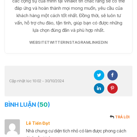
các cộng sự của mình tại Vinakit tin chắc rằng sẽ có thể
đáp ứng và hoàn thành mọi mong muốn, yêu cầu của
khách hàng một cách tốt nhất. Đồng thời, sẽ luôn tư
vấn, hỗ trợ chu đáo, tận tình, giúp bạn có được những
lựa chọn đúng đắn và phù hợp nhất.
WEBSITE
TWITTER
INSTAGRAM
LINKEDIN
Cập nhật lúc 10:02 - 30/10/2024
BÌNH LUẬN (
50
)
TRẢ LỜI
Lê Tiến Đạt
Nhà chung cư diện tích nhỏ có làm được phong cách