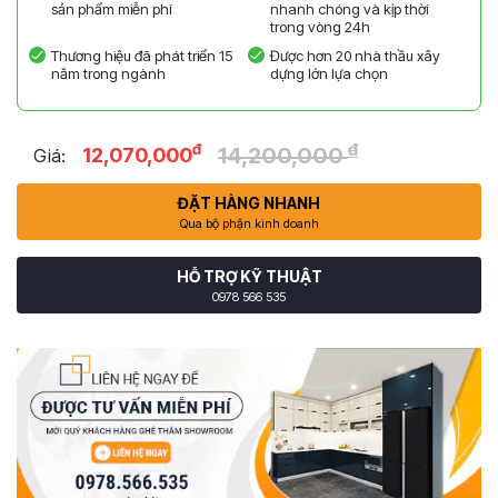
sản phẩm miễn phí
nhanh chóng và kịp thời
trong vòng 24h
Thương hiệu đã phát triển 15
Được hơn 20 nhà thầu xây
năm trong ngành
dựng lớn lựa chọn
đ
đ
14,200,000
12,070,000
Giá:
ĐẶT HÀNG NHANH
Qua bộ phận kinh doanh
HỖ TRỢ KỸ THUẬT
0978 566 535