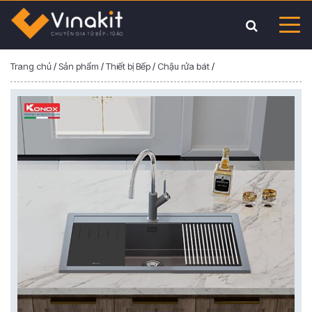
Trang chủ
/
Sản phẩm
/
Thiết bị Bếp
/
Chậu rửa bát
/