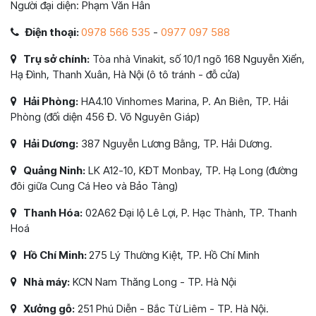
Người đại diện: Phạm Văn Hân
Điện thoại:
0978 566 535
-
0977 097 588
Trụ sở chính:
Tòa nhà Vinakit, số 10/1 ngõ 168 Nguyễn Xiển,
Hạ Đình, Thanh Xuân, Hà Nội (ô tô tránh - đỗ cửa)
Hải Phòng:
HA4.10 Vinhomes Marina, P. An Biên, TP. Hải
Phòng (đối diện 456 Đ. Võ Nguyên Giáp)
Hải Dương:
387 Nguyễn Lương Bằng, TP. Hải Dương.
Quảng Ninh:
LK A12-10, KĐT Monbay, TP. Hạ Long (đường
đôi giữa Cung Cá Heo và Bảo Tàng)
Thanh Hóa:
02A62 Đại lộ Lê Lợi, P. Hạc Thành, TP. Thanh
Hoá
Hồ Chí Minh:
275 Lý Thường Kiệt, TP. Hồ Chí Minh
Nhà máy:
KCN Nam Thăng Long - TP. Hà Nội
Xưởng gỗ:
251 Phú Diễn - Bắc Từ Liêm - TP. Hà Nội.