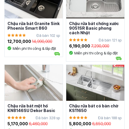
Chậu rửa bát Granite Sink
Chậu rửa bát chống xước
Phoenix Smart 860
9051SR Basic phong
cách Nhật
Đã bán 102 sp
Đã bán 121 sp
12,700,000
14,990,000
6,190,000
7,290,000
Miễn phí thi công & lắp đặt
Miễn phí thi công & lắp đặt
Chậu rửa bát một hố
Chậu rửa bát có bàn chờ
KN8146SU Dekor Basic
KS11650
Đã bán 328 sp
Đã bán 188 sp
5,170,000
6,460,000
5,800,000
6,850,000