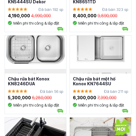
KN5444SU Dekor
KN8651TD
Đã bán 192 sp
Đã bán 323 sp
4,190,000
4,990,000
8,400,000
9,890,000
Miễn phí thi công & lắp đặt
Miễn phí thi công & lắp đặt
Chậu rửa bát Konox
Chậu rửa bát một hố
KN8246DUA
Konox KN7644SU
Đã bán 56 sp
Đã bán 211 sp
5,300,000
6,280,000
6,300,000
7,390,000
Miễn phí thi công & lắp đặt
Miễn phí thi công & lắp đặt