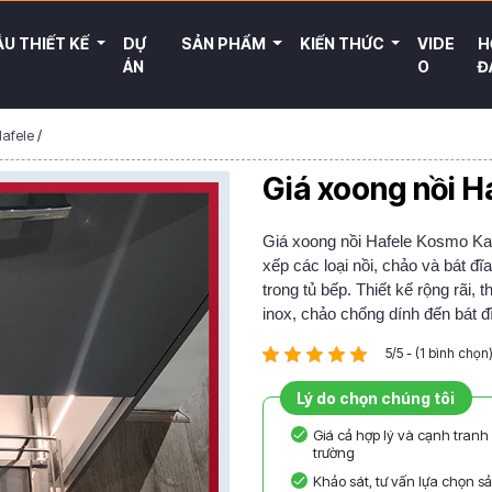
U THIẾT KẾ
DỰ
SẢN PHẨM
KIẾN THỨC
VIDE
H
ÁN
O
Đ
Hafele
/
Giá xoong nồi 
Giá xoong nồi Hafele Kosmo Kas
xếp các loại nồi, chảo và bát đ
trong tủ bếp. Thiết kế rộng rãi,
inox, chảo chống dính đến bát đ
5/5 - (1 bình chọn
Lý do chọn chúng tôi
Giá cả hợp lý và cạnh tranh 
trường
Khảo sát, tư vấn lựa chọn 