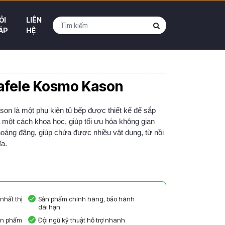
ỎI
LIÊN
ÁP
HỆ
Hafele Kosmo Kason
on là một phụ kiện tủ bếp được thiết kế để sắp
ĩa một cách khoa học, giúp tối ưu hóa không gian
 thoáng đãng, giúp chứa được nhiều vật dụng, từ nồi
ĩa.
)
nhất thị
Sản phẩm chính hãng, bảo hành
dài hạn
sản phẩm
Đội ngũ kỹ thuật hỗ trợ nhanh