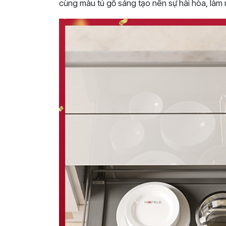
cùng màu tủ gỗ sáng tạo nên sự hài hòa, làm 