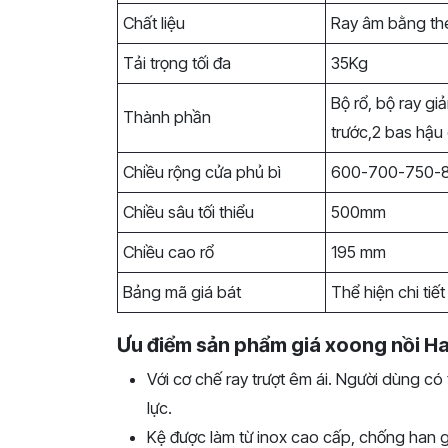
Chất liệu
Ray âm bằng th
Tải trọng tối đa
35Kg
Bộ rổ, bộ ray g
Thành phần
trước,2 bas hậu c
Chiều rộng cửa phủ bì
600-700-750-
Chiều sâu tối thiểu
500mm
Chiều cao rổ
195 mm
Bảng mã giá bát
Thể hiện chi tiết
Ưu điểm sản phẩm giá xoong nồi H
Với cơ chế ray trượt êm ái. Người dùng có
lực.
Kệ được làm từ inox cao cấp, chống han g