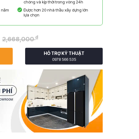
chóng và kịp thời trong vòng 24h
5 năm
Được hơn 20 nhà thầu xây dựng lớn
lựa chọn
đ
2,668,000
HỖ TRỢ KỸ THUẬT
0978 566 535