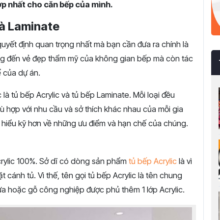
ợp nhất cho căn bếp của mình.
và Laminate
quyết định quan trọng nhất mà bạn cần đưa ra chính là
ưởng đến vẻ đẹp thẩm mỹ của không gian bếp mà còn tác
ể của dự án.
là tủ bếp Acrylic và tủ bếp Laminate. Mỗi loại đều
 hợp với nhu cầu và sở thích khác nhau của mỗi gia
ìm hiểu kỹ hơn về những ưu điểm và hạn chế của chúng.
crylic 100%. Sở dĩ có dòng sản phẩm
tủ bếp Acrylic
là vì
t cánh tủ. Vì thế, tên gọi tủ bếp Acrylic là tên chung
a hoặc gỗ công nghiệp được phủ thêm 1 lớp Acrylic.