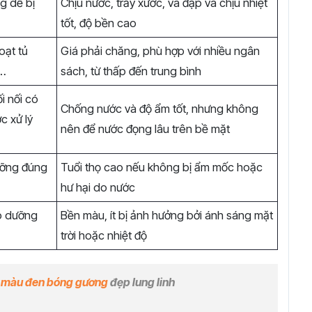
ng dễ bị
Chịu nước, trầy xước, va đập và chịu nhiệt
tốt, độ bền cao
oạt tủ
Giá phải chăng, phù hợp với nhiều ngân
,…
sách, từ thấp đến trung bình
i nối có
Chống nước và độ ẩm tốt, nhưng không
c xử lý
nên để nước đọng lâu trên bề mặt
ưỡng đúng
Tuổi thọ cao nếu không bị ẩm mốc hoặc
hư hại do nước
ảo dưỡng
Bền màu, ít bị ảnh hưởng bởi ánh sáng mặt
trời hoặc nhiệt độ
c màu đen bóng gương
đẹp lung linh