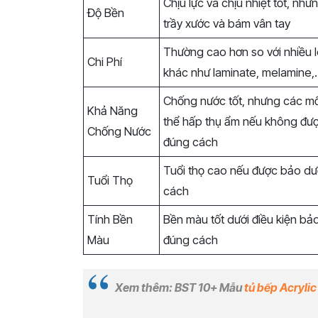
Chịu lực và chịu nhiệt tốt, như
Độ Bền
trầy xước và bám vân tay
Thường cao hơn so với nhiều l
Chi Phí
khác như laminate, melamine
Chống nước tốt, nhưng các mố
Khả Năng
thể hấp thụ ẩm nếu không đượ
Chống Nước
đúng cách
Tuổi thọ cao nếu được bảo d
Tuổi Thọ
cách
Tính Bền
Bền màu tốt dưới điều kiện b
Màu
đúng cách
Xem thêm: BST 10+ Mẫu
tủ bếp Acryli