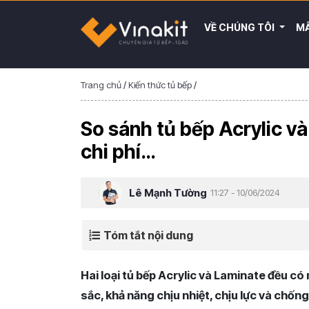
VỀ CHÚNG TÔI
MẪ
Trang chủ
/
Kiến thức tủ bếp
/
So sánh tủ bếp Acrylic v
chi phí…
Lê Mạnh Tường
11:27 - 10/06/2024
Tóm tắt nội dung
Hai loại tủ bếp Acrylic và Laminate đều c
sắc, khả năng chịu nhiệt, chịu lực và chống