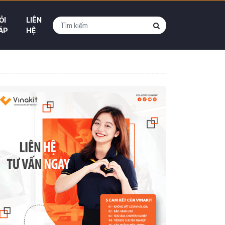
ỎI
LIÊN
ÁP
HỆ