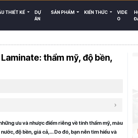
U THIẾT KẾ
DỰ
SẢN PHẨM
KIẾN THỨC
VIDE
H
ÁN
O
Đ
à Laminate: thẩm mỹ, độ bền,
ó những ưu và nhược điểm riêng về tính thẩm mỹ, màu
 nước, độ bền, giá cả,… Do đó, bạn nên tìm hiểu và