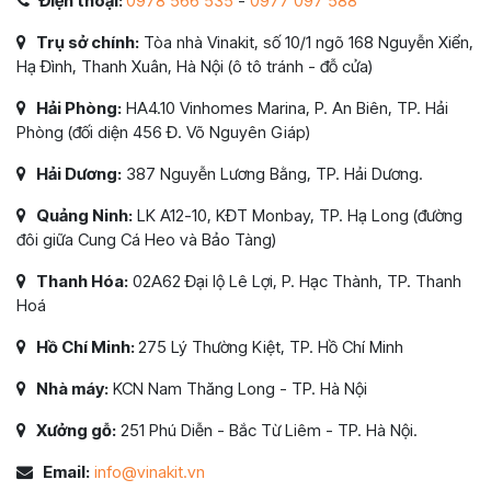
Điện thoại:
0978 566 535
-
0977 097 588
Trụ sở chính:
Tòa nhà Vinakit, số 10/1 ngõ 168 Nguyễn Xiển,
Hạ Đình, Thanh Xuân, Hà Nội (ô tô tránh - đỗ cửa)
Hải Phòng:
HA4.10 Vinhomes Marina, P. An Biên, TP. Hải
Phòng (đối diện 456 Đ. Võ Nguyên Giáp)
Hải Dương:
387 Nguyễn Lương Bằng, TP. Hải Dương.
Quảng Ninh:
LK A12-10, KĐT Monbay, TP. Hạ Long (đường
đôi giữa Cung Cá Heo và Bảo Tàng)
Thanh Hóa:
02A62 Đại lộ Lê Lợi, P. Hạc Thành, TP. Thanh
Hoá
Hồ Chí Minh:
275 Lý Thường Kiệt, TP. Hồ Chí Minh
Nhà máy:
KCN Nam Thăng Long - TP. Hà Nội
Xưởng gỗ:
251 Phú Diễn - Bắc Từ Liêm - TP. Hà Nội.
Email:
info@vinakit.vn