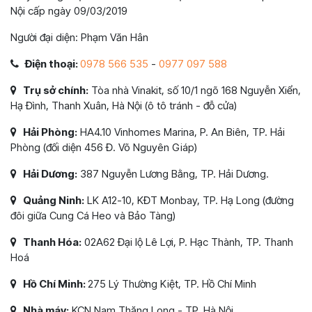
Nội cấp ngày 09/03/2019
Người đại diện: Phạm Văn Hân
Điện thoại:
0978 566 535
-
0977 097 588
Trụ sở chính:
Tòa nhà Vinakit, số 10/1 ngõ 168 Nguyễn Xiển,
Hạ Đình, Thanh Xuân, Hà Nội (ô tô tránh - đỗ cửa)
Hải Phòng:
HA4.10 Vinhomes Marina, P. An Biên, TP. Hải
Phòng (đối diện 456 Đ. Võ Nguyên Giáp)
Hải Dương:
387 Nguyễn Lương Bằng, TP. Hải Dương.
Quảng Ninh:
LK A12-10, KĐT Monbay, TP. Hạ Long (đường
đôi giữa Cung Cá Heo và Bảo Tàng)
Thanh Hóa:
02A62 Đại lộ Lê Lợi, P. Hạc Thành, TP. Thanh
Hoá
Hồ Chí Minh:
275 Lý Thường Kiệt, TP. Hồ Chí Minh
Nhà máy:
KCN Nam Thăng Long - TP. Hà Nội