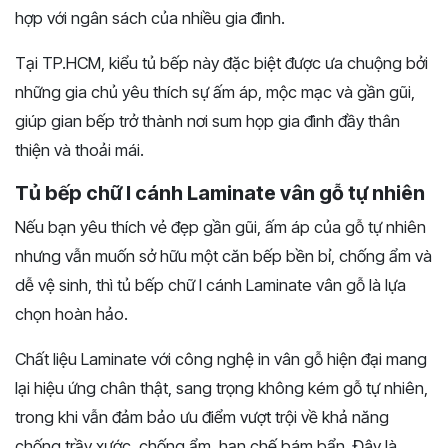
hợp với ngân sách của nhiều gia đình.
Tại TP.HCM, kiểu tủ bếp này đặc biệt được ưa chuộng bởi
những gia chủ yêu thích sự ấm áp, mộc mạc và gần gũi,
giúp gian bếp trở thành nơi sum họp gia đình đầy thân
thiện và thoải mái.
Tủ bếp chữ I cánh Laminate vân gỗ tự nhiên
Nếu bạn yêu thích vẻ đẹp gần gũi, ấm áp của gỗ tự nhiên
nhưng vẫn muốn sở hữu một căn bếp bền bỉ, chống ẩm và
dễ vệ sinh, thì tủ bếp chữ I cánh Laminate vân gỗ là lựa
chọn hoàn hảo.
Chất liệu Laminate với công nghệ in vân gỗ hiện đại mang
lại hiệu ứng chân thật, sang trọng không kém gỗ tự nhiên,
trong khi vẫn đảm bảo ưu điểm vượt trội về khả năng
chống trầy xước, chống ẩm, hạn chế bám bẩn. Đây là