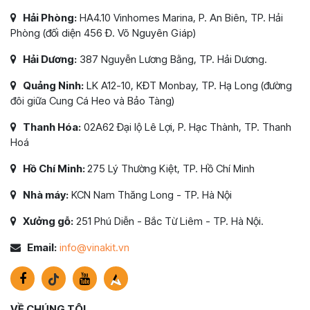
Hải Phòng:
HA4.10 Vinhomes Marina, P. An Biên, TP. Hải
Phòng (đối diện 456 Đ. Võ Nguyên Giáp)
Hải Dương:
387 Nguyễn Lương Bằng, TP. Hải Dương.
Quảng Ninh:
LK A12-10, KĐT Monbay, TP. Hạ Long (đường
đôi giữa Cung Cá Heo và Bảo Tàng)
Thanh Hóa:
02A62 Đại lộ Lê Lợi, P. Hạc Thành, TP. Thanh
Hoá
Hồ Chí Minh:
275 Lý Thường Kiệt, TP. Hồ Chí Minh
Nhà máy:
KCN Nam Thăng Long - TP. Hà Nội
Xưởng gỗ:
251 Phú Diễn - Bắc Từ Liêm - TP. Hà Nội.
Email:
info@vinakit.vn
VỀ CHÚNG TÔI