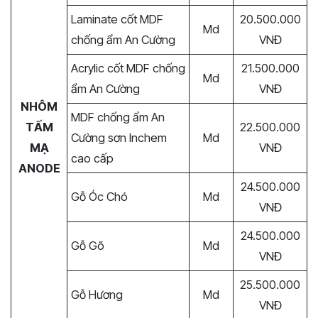
Laminate cốt MDF
20.500.000
Md
chống ẩm An Cường
VNĐ
Acrylic cốt MDF chống
21.500.000
Md
ẩm An Cường
VNĐ
NHÔM
MDF chống ẩm An
TẤM
22.500.000
Cường sơn Inchem
Md
MẠ
VNĐ
cao cấp
ANODE
24.500.000
Gỗ Óc Chó
Md
VNĐ
24.500.000
Gỗ Gõ
Md
VNĐ
25.500.000
Gỗ Hương
Md
VNĐ