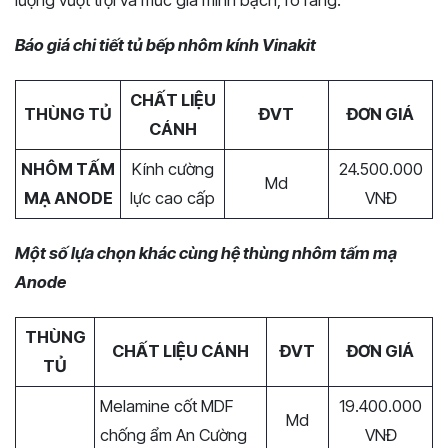
lượng vượt trội và mức giá minh bạch, rõ ràng.
Báo giá chi tiết tủ bếp nhôm kính Vinakit
CHẤT LIỆU
THÙNG TỦ
ĐVT
ĐƠN GIÁ
CÁNH
NHÔM TẤM
Kính cường
24.500.000
Md
MẠ ANODE
lực cao cấp
VNĐ
Một số lựa chọn khác cùng hệ thùng nhôm tấm mạ
Anode
THÙNG
CHẤT LIỆU CÁNH
ĐVT
ĐƠN GIÁ
TỦ
Melamine cốt MDF
19.400.000
Md
chống ẩm An Cường
VNĐ