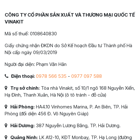
CÔNG TY CỔ PHẦN SẢN XUẤT VÀ THƯƠNG MẠI QUỐC TẾ
VINAKIT
Mã số thuế: 0108640830
Giấy chứng nhận ĐKDN do Sở Kế hoạch Đầu tư Thành phố Hà
Nội cấp ngày 09/03/2019
Người đại diện: Phạm Văn Hân
Điện thoại:
0978 566 535
-
0977 097 588
Trụ sở chính:
Tòa nhà Vinakit, số 10/1 ngõ 168 Nguyễn Xiển,
Hạ Đình, Thanh Xuân, Hà Nội (ô tô tránh - đỗ cửa)
Hải Phòng:
HA4.10 Vinhomes Marina, P. An Biên, TP. Hải
Phòng (đối diện 456 Đ. Võ Nguyên Giáp)
Hải Dương:
387 Nguyễn Lương Bằng, TP. Hải Dương.
Quảng Ninh:
LK A12-10, KĐT Monbay, TP. Hạ Long (đường