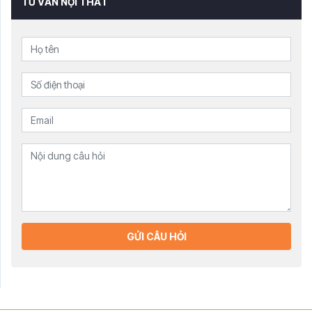
TƯ VẤN NỘI THẤT
GỬI CÂU HỎI