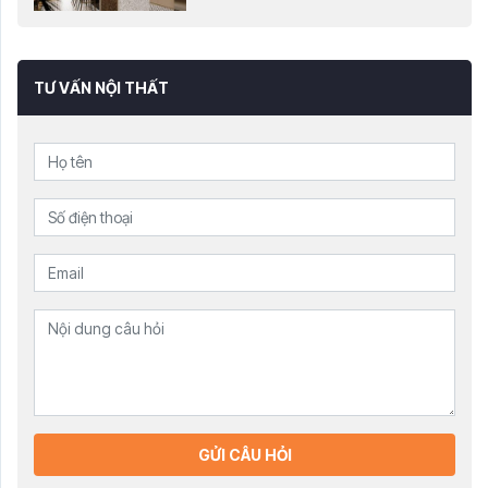
TƯ VẤN NỘI THẤT
GỬI CÂU HỎI