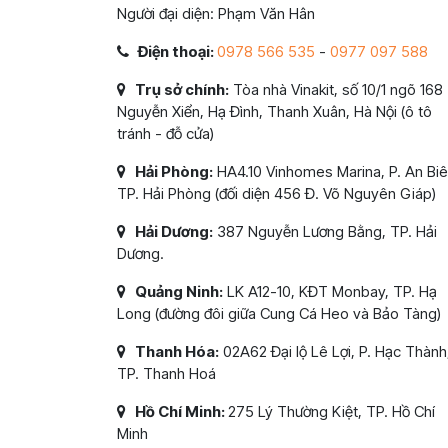
Người đại diện: Phạm Văn Hân
Điện thoại:
0978 566 535
-
0977 097 588
Trụ sở chính:
Tòa nhà Vinakit, số 10/1 ngõ 168
Nguyễn Xiển, Hạ Đình, Thanh Xuân, Hà Nội (ô tô
tránh - đỗ cửa)
Hải Phòng:
HA4.10 Vinhomes Marina, P. An Biê
TP. Hải Phòng (đối diện 456 Đ. Võ Nguyên Giáp)
Hải Dương:
387 Nguyễn Lương Bằng, TP. Hải
Dương.
Quảng Ninh:
LK A12-10, KĐT Monbay, TP. Hạ
Long (đường đôi giữa Cung Cá Heo và Bảo Tàng)
Thanh Hóa:
02A62 Đại lộ Lê Lợi, P. Hạc Thành
TP. Thanh Hoá
Hồ Chí Minh:
275 Lý Thường Kiệt, TP. Hồ Chí
Minh