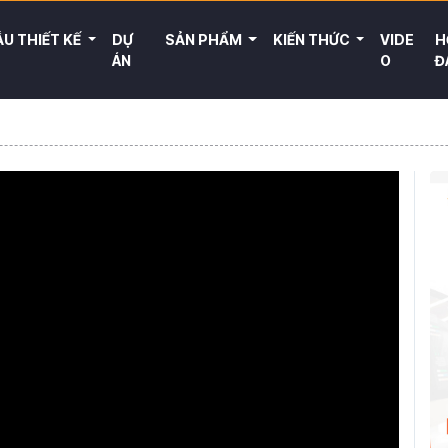
U THIẾT KẾ
DỰ
SẢN PHẨM
KIẾN THỨC
VIDE
H
ÁN
O
Đ