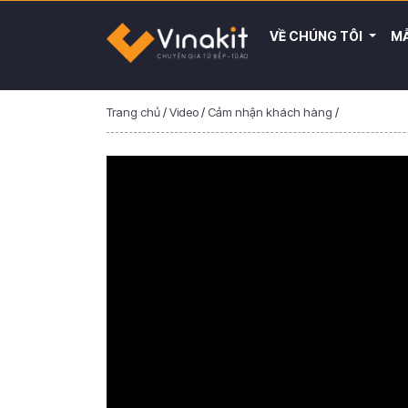
VỀ CHÚNG TÔI
MẪ
Trang chủ
/
Video
/
Cảm nhận khách hàng
/