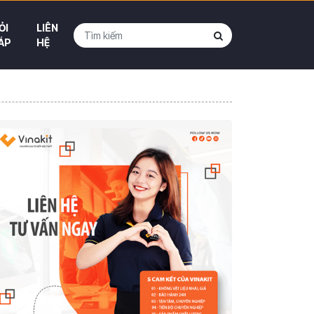
ỎI
LIÊN
ÁP
HỆ