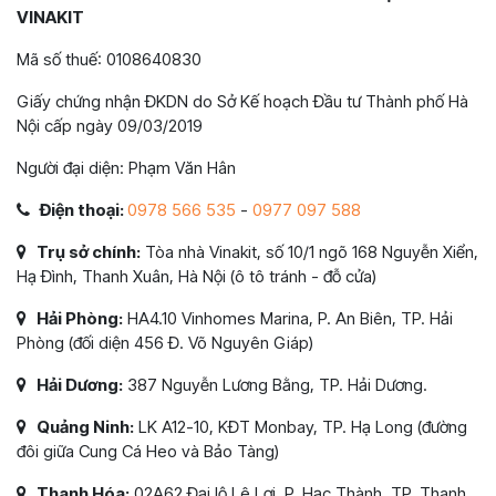
VINAKIT
Mã số thuế: 0108640830
Giấy chứng nhận ĐKDN do Sở Kế hoạch Đầu tư Thành phố Hà
Nội cấp ngày 09/03/2019
Người đại diện: Phạm Văn Hân
Điện thoại:
0978 566 535
-
0977 097 588
Trụ sở chính:
Tòa nhà Vinakit, số 10/1 ngõ 168 Nguyễn Xiển,
Hạ Đình, Thanh Xuân, Hà Nội (ô tô tránh - đỗ cửa)
Hải Phòng:
HA4.10 Vinhomes Marina, P. An Biên, TP. Hải
Phòng (đối diện 456 Đ. Võ Nguyên Giáp)
Hải Dương:
387 Nguyễn Lương Bằng, TP. Hải Dương.
Quảng Ninh:
LK A12-10, KĐT Monbay, TP. Hạ Long (đường
đôi giữa Cung Cá Heo và Bảo Tàng)
Thanh Hóa:
02A62 Đại lộ Lê Lợi, P. Hạc Thành, TP. Thanh