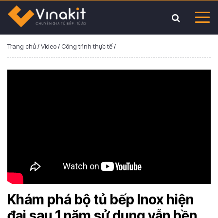
Trang chủ
/
Video
/
Công trình thực tế
/
Khám phá bộ tủ bếp Inox hiện
đại sau 1 năm sử dụng vẫn bền