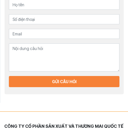
GỬI CÂU HỎI
CÔNG TY CỔ PHẦN SẢN XUẤT VÀ THƯƠNG MẠI QUỐC TẾ