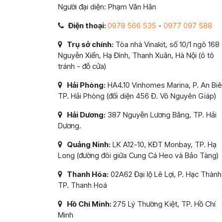
Người đại diện: Phạm Văn Hân
Điện thoại:
0978 566 535
-
0977 097 588
Trụ sở chính:
Tòa nhà Vinakit, số 10/1 ngõ 168
Nguyễn Xiển, Hạ Đình, Thanh Xuân, Hà Nội (ô tô
tránh - đỗ cửa)
Hải Phòng:
HA4.10 Vinhomes Marina, P. An Biê
TP. Hải Phòng (đối diện 456 Đ. Võ Nguyên Giáp)
Hải Dương:
387 Nguyễn Lương Bằng, TP. Hải
Dương.
Quảng Ninh:
LK A12-10, KĐT Monbay, TP. Hạ
Long (đường đôi giữa Cung Cá Heo và Bảo Tàng)
Thanh Hóa:
02A62 Đại lộ Lê Lợi, P. Hạc Thành
TP. Thanh Hoá
Hồ Chí Minh:
275 Lý Thường Kiệt, TP. Hồ Chí
Minh