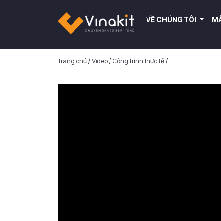
VỀ CHÚNG TÔI
MẪ
Trang chủ
/
Video
/
Công trình thực tế
/