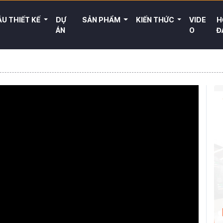
U THIẾT KẾ
DỰ
SẢN PHẨM
KIẾN THỨC
VIDE
H
ÁN
O
Đ