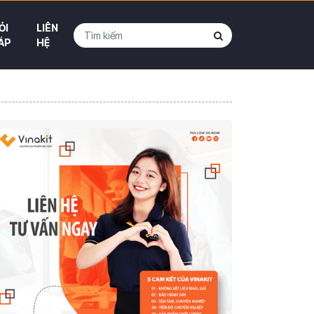
ỎI
LIÊN
ÁP
HỆ