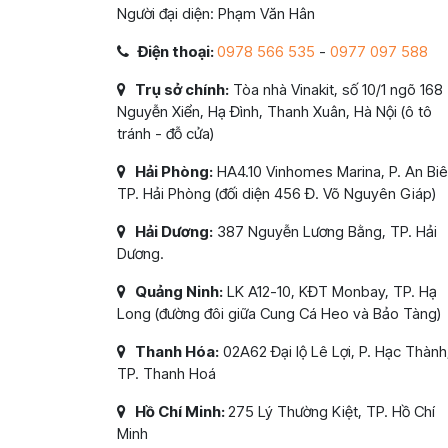
Người đại diện: Phạm Văn Hân
Điện thoại:
0978 566 535
-
0977 097 588
Trụ sở chính:
Tòa nhà Vinakit, số 10/1 ngõ 168
Nguyễn Xiển, Hạ Đình, Thanh Xuân, Hà Nội (ô tô
tránh - đỗ cửa)
Hải Phòng:
HA4.10 Vinhomes Marina, P. An Biê
TP. Hải Phòng (đối diện 456 Đ. Võ Nguyên Giáp)
Hải Dương:
387 Nguyễn Lương Bằng, TP. Hải
Dương.
Quảng Ninh:
LK A12-10, KĐT Monbay, TP. Hạ
Long (đường đôi giữa Cung Cá Heo và Bảo Tàng)
Thanh Hóa:
02A62 Đại lộ Lê Lợi, P. Hạc Thành
TP. Thanh Hoá
Hồ Chí Minh:
275 Lý Thường Kiệt, TP. Hồ Chí
Minh