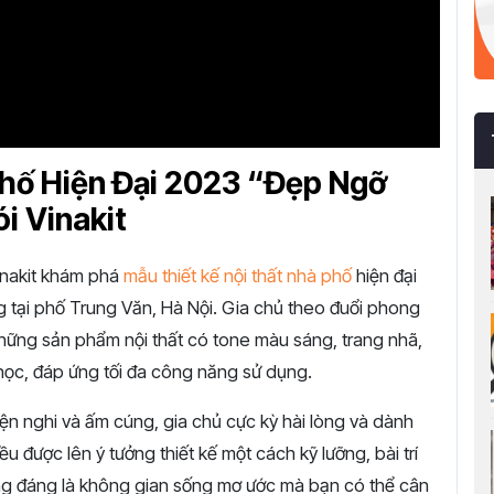
hố Hiện Đại 2023 “Đẹp Ngỡ
i Vinakit
inakit khám phá
mẫu thiết kế nội thất nhà phố
hiện đại
ng tại phố Trung Văn, Hà Nội. Gia chủ theo đuổi phong
những sản phẩm nội thất có tone màu sáng, trang nhã,
 học, đáp ứng tối đa công năng sử dụng.
tiện nghi và ấm cúng, gia chủ cực kỳ hài lòng và dành
ều được lên ý tưởng thiết kế một cách kỹ lưỡng, bài trí
ứng đáng là không gian sống mơ ước mà bạn có thể cân