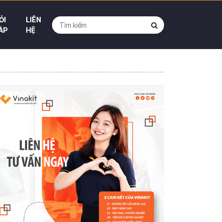
ỎI
LIÊN
ÁP
HỆ