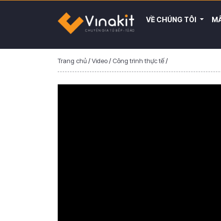
VỀ CHÚNG TÔI
MẪ
Trang chủ
/
Video
/
Công trình thực tế
/