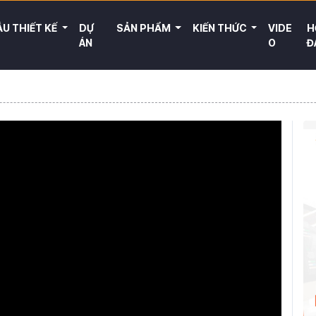
U THIẾT KẾ
DỰ
SẢN PHẨM
KIẾN THỨC
VIDE
H
ÁN
O
Đ