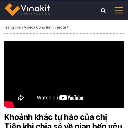
Trang chủ
/
Video
/
Công trình thực tế
/
Khoảnh khắc tự hào của chị
Tiệp khi chia sẻ về gian bếp yêu