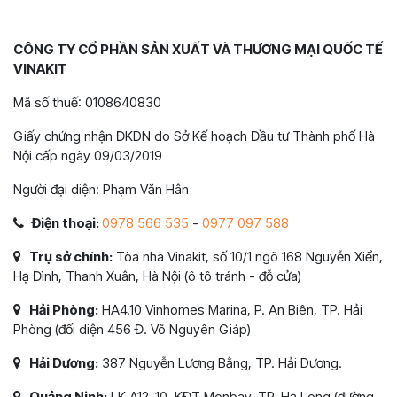
CÔNG TY CỔ PHẦN SẢN XUẤT VÀ THƯƠNG MẠI QUỐC TẾ
VINAKIT
Mã số thuế: 0108640830
Giấy chứng nhận ĐKDN do Sở Kế hoạch Đầu tư Thành phố Hà
Nội cấp ngày 09/03/2019
Người đại diện: Phạm Văn Hân
Điện thoại:
0978 566 535
-
0977 097 588
Trụ sở chính:
Tòa nhà Vinakit, số 10/1 ngõ 168 Nguyễn Xiển,
Hạ Đình, Thanh Xuân, Hà Nội (ô tô tránh - đỗ cửa)
Hải Phòng:
HA4.10 Vinhomes Marina, P. An Biên, TP. Hải
Phòng (đối diện 456 Đ. Võ Nguyên Giáp)
Hải Dương:
387 Nguyễn Lương Bằng, TP. Hải Dương.
Quảng Ninh:
LK A12-10, KĐT Monbay, TP. Hạ Long (đường