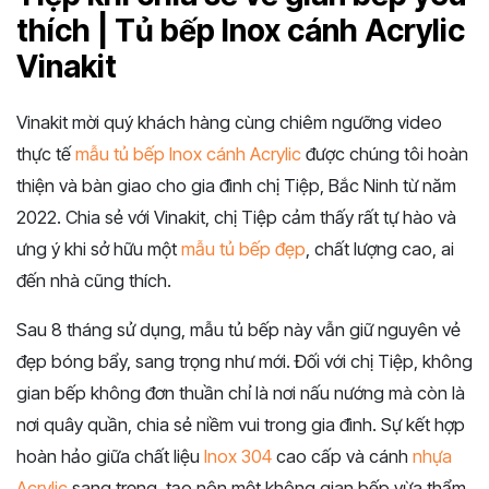
thích | Tủ bếp Inox cánh Acrylic
Vinakit
Vinakit mời quý khách hàng cùng chiêm ngưỡng video
thực tế
mẫu tủ bếp Inox cánh Acrylic
được chúng tôi hoàn
thiện và bàn giao cho gia đình chị Tiệp, Bắc Ninh từ năm
2022. Chia sẻ với Vinakit, chị Tiệp cảm thấy rất tự hào và
ưng ý khi sở hữu một
mẫu tủ bếp đẹp
, chất lượng cao, ai
đến nhà cũng thích.
Sau 8 tháng sử dụng, mẫu tủ bếp này vẫn giữ nguyên vẻ
đẹp bóng bẩy, sang trọng như mới. Đối với chị Tiệp, không
gian bếp không đơn thuần chỉ là nơi nấu nướng mà còn là
nơi quây quần, chia sẻ niềm vui trong gia đình. Sự kết hợp
hoàn hảo giữa chất liệu
Inox 304
cao cấp và cánh
nhựa
Acrylic
sang trọng, tạo nên một không gian bếp vừa thẩm