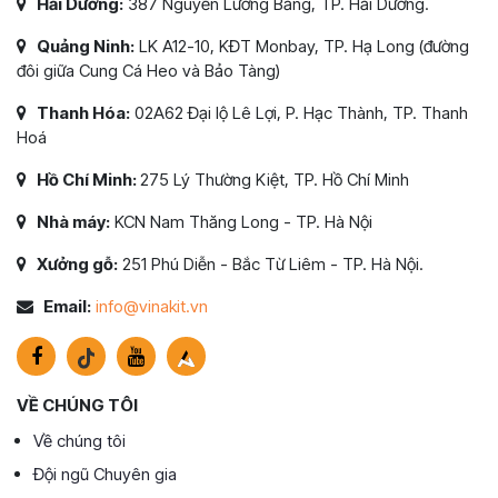
Hải Dương:
387 Nguyễn Lương Bằng, TP. Hải Dương.
Quảng Ninh:
LK A12-10, KĐT Monbay, TP. Hạ Long (đường
đôi giữa Cung Cá Heo và Bảo Tàng)
Thanh Hóa:
02A62 Đại lộ Lê Lợi, P. Hạc Thành, TP. Thanh
Hoá
Hồ Chí Minh:
275 Lý Thường Kiệt, TP. Hồ Chí Minh
Nhà máy:
KCN Nam Thăng Long - TP. Hà Nội
Xưởng gỗ:
251 Phú Diễn - Bắc Từ Liêm - TP. Hà Nội.
Email:
info@vinakit.vn
VỀ CHÚNG TÔI
Về chúng tôi
Đội ngũ Chuyên gia