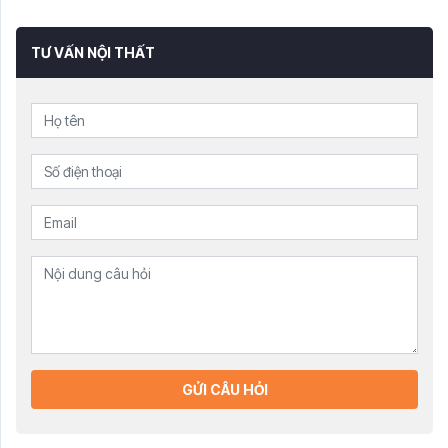
TƯ VẤN NỘI THẤT
GỬI CÂU HỎI