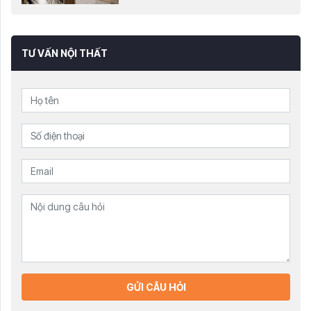
TƯ VẤN NỘI THẤT
GỬI CÂU HỎI