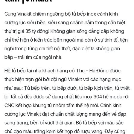
Cùng Vinakit chiêm ngưỡng bộ tủ bếp inox cánh kính
cường lực siêu bền, siêu sang chảnh nằm trong căn biệt
thự trị giá 35 tỷ đồng! Không gian sống đẳng cấp không
chỉ thể hiện ở kiến trúc bên ngoài mà còn ở sự tinh tế, tiện
nghi trong từng chi tiết nội thất, đặc biệt là không gian
bếp – trái tim của ngôi nhà.
Hệ tủ bếp tại nhà khách hàng cô Thu – Hà Đông được
thực hiện trọn gói bởi đội ngũ Vinakit với các hạng mục
như sau: Tủ bếp trên, tủ bếp dưới, tủ bếp kịch trần, tủ thiết
bị, tất cả đều được sử dụng chất liệu inox 304 hệ modu rời
CNC kết hợp khung tủ nhôm tấm thế hệ mới. Cánh kinh
cường lực Vinakit đạt chuẩn chất lượng mang đến vẻ đẹp
sang trọng, bền bỉ vượt thời gian. Bộ tủ bếp với màu sắc
chủ đạo màu trắng kem kết hợp đỏ rượu vang. Đây cũng