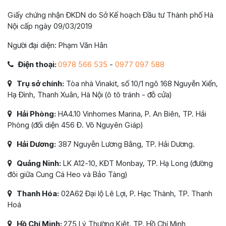
Giấy chứng nhận ĐKDN do Sở Kế hoạch Đầu tư Thành phố Hà
Nội cấp ngày 09/03/2019
Người đại diện: Phạm Văn Hân
Điện thoại:
0978 566 535
-
0977 097 588
Trụ sở chính:
Tòa nhà Vinakit, số 10/1 ngõ 168 Nguyễn Xiển,
Hạ Đình, Thanh Xuân, Hà Nội (ô tô tránh - đỗ cửa)
Hải Phòng:
HA4.10 Vinhomes Marina, P. An Biên, TP. Hải
Phòng (đối diện 456 Đ. Võ Nguyên Giáp)
Hải Dương:
387 Nguyễn Lương Bằng, TP. Hải Dương.
Quảng Ninh:
LK A12-10, KĐT Monbay, TP. Hạ Long (đường
đôi giữa Cung Cá Heo và Bảo Tàng)
Thanh Hóa:
02A62 Đại lộ Lê Lợi, P. Hạc Thành, TP. Thanh
Hoá
Hồ Chí Minh:
275 Lý Thường Kiệt, TP. Hồ Chí Minh