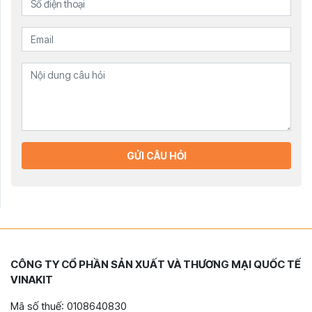
GỬI CÂU HỎI
CÔNG TY CỔ PHẦN SẢN XUẤT VÀ THƯƠNG MẠI QUỐC TẾ
VINAKIT
Mã số thuế: 0108640830