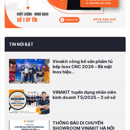
TIN NỔI BẬT
Vinakit công bố sản phẩm tủ
bếp Inox CNC 2026 – Bề mặt
Inox hiệu...
VINAKIT tuyển dụng nhân viên
kinh doanh T5/2025 – 3 cở sở
THÔNG BÁO DI CHUYỂN
SHOWROOM VINAKIT HÀ NỘI