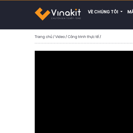
VỀ CHÚNG TÔI
MẪ
Trang chủ
/
Video
/
Công trình thực tế
/