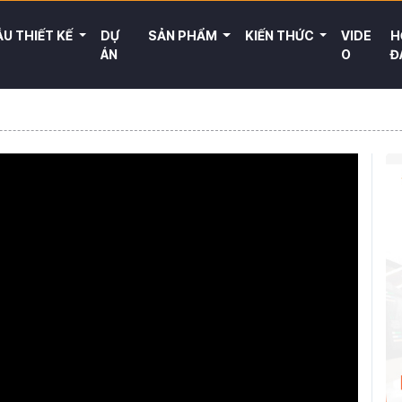
U THIẾT KẾ
DỰ
SẢN PHẨM
KIẾN THỨC
VIDE
H
ÁN
O
Đ