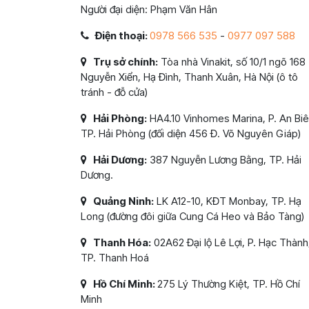
Người đại diện: Phạm Văn Hân
Điện thoại:
0978 566 535
-
0977 097 588
Trụ sở chính:
Tòa nhà Vinakit, số 10/1 ngõ 168
Nguyễn Xiển, Hạ Đình, Thanh Xuân, Hà Nội (ô tô
tránh - đỗ cửa)
Hải Phòng:
HA4.10 Vinhomes Marina, P. An Biê
TP. Hải Phòng (đối diện 456 Đ. Võ Nguyên Giáp)
Hải Dương:
387 Nguyễn Lương Bằng, TP. Hải
Dương.
Quảng Ninh:
LK A12-10, KĐT Monbay, TP. Hạ
Long (đường đôi giữa Cung Cá Heo và Bảo Tàng)
Thanh Hóa:
02A62 Đại lộ Lê Lợi, P. Hạc Thành
TP. Thanh Hoá
Hồ Chí Minh:
275 Lý Thường Kiệt, TP. Hồ Chí
Minh