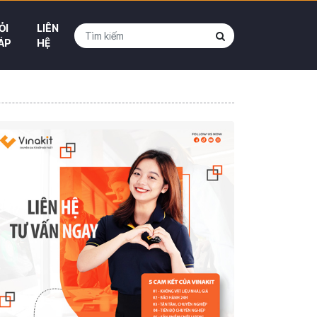
ỎI
LIÊN
ÁP
HỆ