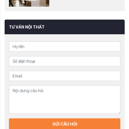
TƯ VẤN NỘI THẤT
GỬI CÂU HỎI