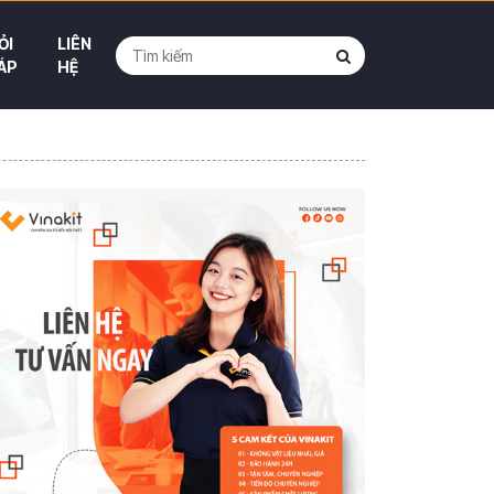
ỎI
LIÊN
ÁP
HỆ