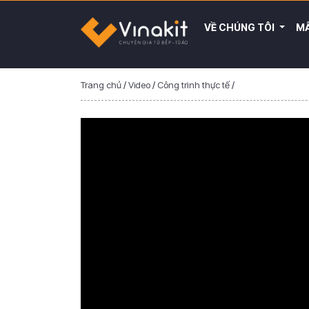
VỀ CHÚNG TÔI
MẪ
Trang chủ
/
Video
/
Công trình thực tế
/