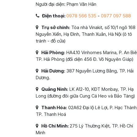
Người đại diện: Phạm Văn Hân
Điện thoại:
0978 566 535
-
0977 097 588
Trụ sở chính:
Tòa nhà Vinakit, số 10/1 ngõ 168
Nguyễn Xiển, Hạ Đình, Thanh Xuân, Hà Nội (ô tô
tránh - đỗ cửa)
Hải Phòng:
HA4.10 Vinhomes Marina, P. An Biê
TP. Hải Phòng (đối diện 456 Đ. Võ Nguyên Giáp)
Hải Dương:
387 Nguyễn Lương Bằng, TP. Hải
Dương.
Quảng Ninh:
LK A12-10, KĐT Monbay, TP. Hạ
Long (đường đôi giữa Cung Cá Heo và Bảo Tàng)
Thanh Hóa:
02A62 Đại lộ Lê Lợi, P. Hạc Thành
TP. Thanh Hoá
Hồ Chí Minh:
275 Lý Thường Kiệt, TP. Hồ Chí
Minh