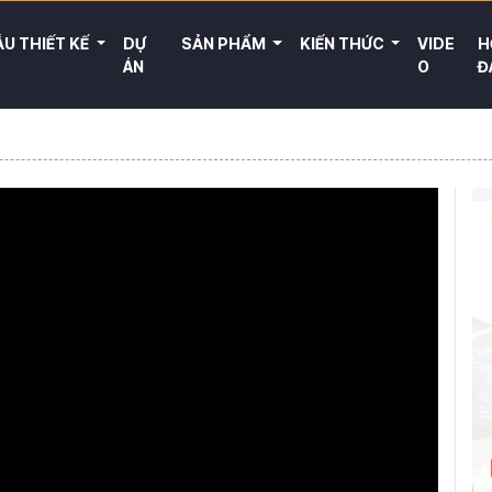
U THIẾT KẾ
DỰ
SẢN PHẨM
KIẾN THỨC
VIDE
H
ÁN
O
Đ