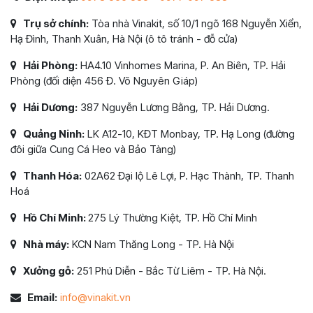
Trụ sở chính:
Tòa nhà Vinakit, số 10/1 ngõ 168 Nguyễn Xiển,
Hạ Đình, Thanh Xuân, Hà Nội (ô tô tránh - đỗ cửa)
Hải Phòng:
HA4.10 Vinhomes Marina, P. An Biên, TP. Hải
Phòng (đối diện 456 Đ. Võ Nguyên Giáp)
Hải Dương:
387 Nguyễn Lương Bằng, TP. Hải Dương.
Quảng Ninh:
LK A12-10, KĐT Monbay, TP. Hạ Long (đường
đôi giữa Cung Cá Heo và Bảo Tàng)
Thanh Hóa:
02A62 Đại lộ Lê Lợi, P. Hạc Thành, TP. Thanh
Hoá
Hồ Chí Minh:
275 Lý Thường Kiệt, TP. Hồ Chí Minh
Nhà máy:
KCN Nam Thăng Long - TP. Hà Nội
Xưởng gỗ:
251 Phú Diễn - Bắc Từ Liêm - TP. Hà Nội.
Email:
info@vinakit.vn