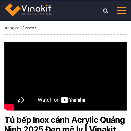
Trang chủ
/
Video
/
Tủ bếp Inox cánh Acrylic Quảng
Ninh 2025 Đẹp mê ly | Vinakit