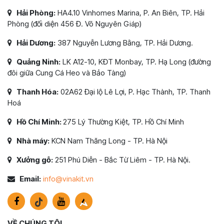
Hải Phòng:
HA4.10 Vinhomes Marina, P. An Biên, TP. Hải
Phòng (đối diện 456 Đ. Võ Nguyên Giáp)
Hải Dương:
387 Nguyễn Lương Bằng, TP. Hải Dương.
Quảng Ninh:
LK A12-10, KĐT Monbay, TP. Hạ Long (đường
đôi giữa Cung Cá Heo và Bảo Tàng)
Thanh Hóa:
02A62 Đại lộ Lê Lợi, P. Hạc Thành, TP. Thanh
Hoá
Hồ Chí Minh:
275 Lý Thường Kiệt, TP. Hồ Chí Minh
Nhà máy:
KCN Nam Thăng Long - TP. Hà Nội
Xưởng gỗ:
251 Phú Diễn - Bắc Từ Liêm - TP. Hà Nội.
Email:
info@vinakit.vn
VỀ CHÚNG TÔI