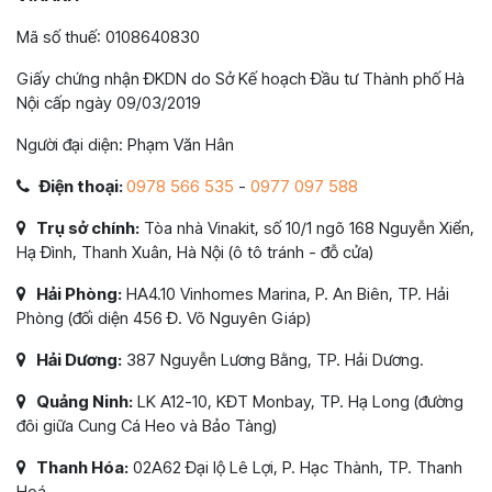
Mã số thuế: 0108640830
Giấy chứng nhận ĐKDN do Sở Kế hoạch Đầu tư Thành phố Hà
Nội cấp ngày 09/03/2019
Người đại diện: Phạm Văn Hân
Điện thoại:
0978 566 535
-
0977 097 588
Trụ sở chính:
Tòa nhà Vinakit, số 10/1 ngõ 168 Nguyễn Xiển,
Hạ Đình, Thanh Xuân, Hà Nội (ô tô tránh - đỗ cửa)
Hải Phòng:
HA4.10 Vinhomes Marina, P. An Biên, TP. Hải
Phòng (đối diện 456 Đ. Võ Nguyên Giáp)
Hải Dương:
387 Nguyễn Lương Bằng, TP. Hải Dương.
Quảng Ninh:
LK A12-10, KĐT Monbay, TP. Hạ Long (đường
đôi giữa Cung Cá Heo và Bảo Tàng)
Thanh Hóa:
02A62 Đại lộ Lê Lợi, P. Hạc Thành, TP. Thanh
Hoá