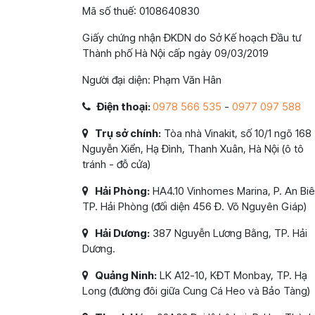
Mã số thuế: 0108640830
Giấy chứng nhận ĐKDN do Sở Kế hoạch Đầu tư
Thành phố Hà Nội cấp ngày 09/03/2019
Người đại diện: Phạm Văn Hân
Điện thoại:
0978 566 535
-
0977 097 588
Trụ sở chính:
Tòa nhà Vinakit, số 10/1 ngõ 168
Nguyễn Xiển, Hạ Đình, Thanh Xuân, Hà Nội (ô tô
tránh - đỗ cửa)
Hải Phòng:
HA4.10 Vinhomes Marina, P. An Biê
TP. Hải Phòng (đối diện 456 Đ. Võ Nguyên Giáp)
Hải Dương:
387 Nguyễn Lương Bằng, TP. Hải
Dương.
Quảng Ninh:
LK A12-10, KĐT Monbay, TP. Hạ
Long (đường đôi giữa Cung Cá Heo và Bảo Tàng)