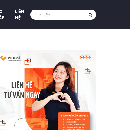
ỎI
LIÊN
ÁP
HỆ