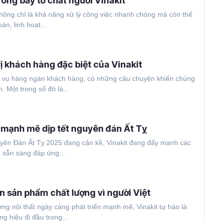
ong bảy tố chất người Vinakit
 không chỉ là khả năng xử lý công việc nhanh chóng mà còn thể
án, linh hoạt...
ị khách hàng đặc biệt của Vinakit
c vụ hàng ngàn khách hàng, có những câu chuyện khiến chúng
. Một trong số đó là...
c mạnh mẽ dịp tết nguyên đán Ất Tỵ
uyên Đán Ất Tỵ 2025 đang cận kề, Vinakit đang đẩy mạnh các
 sẵn sàng đáp ứng...
ển sản phẩm chất lượng vì người Việt
ờng nội thất ngày càng phát triển mạnh mẽ, Vinakit tự hào là
g hiệu đi đầu trong...