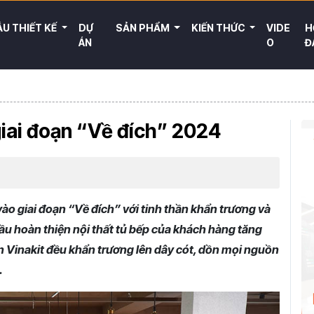
U THIẾT KẾ
DỰ
SẢN PHẨM
KIẾN THỨC
VIDE
H
ÁN
O
Đ
 giai đoạn “Về đích” 2024
vào giai đoạn “Về đích” với tinh thần khẩn trương và
ầu hoàn thiện nội thất tủ bếp của khách hàng tăng
n Vinakit đều khẩn trương lên dây cót, dồn mọi nguồn
.