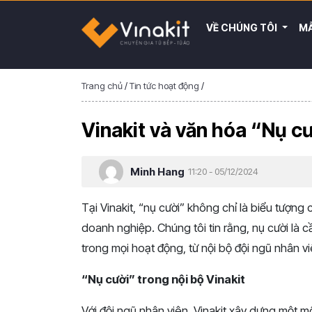
VỀ CHÚNG TÔI
MẪ
Trang chủ
/
Tin tức hoạt động
/
Vinakit và văn hóa “Nụ c
Minh Hang
11:20 - 05/12/2024
Tại Vinakit, “nụ cười” không chỉ là biểu tượng 
doanh nghiệp. Chúng tôi tin rằng, nụ cười là 
trong mọi hoạt động, từ nội bộ đội ngũ nhân 
“Nụ cười” trong nội bộ Vinakit
Với đội ngũ nhân viên, Vinakit xây dựng một mô