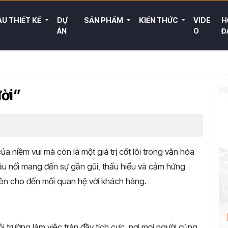
U THIẾT KẾ
DỰ
SẢN PHẨM
KIẾN THỨC
VIDE
H
ÁN
O
Đ
ười”
của niềm vui mà còn là một giá trị cốt lõi trong văn hóa
cầu nối mang đến sự gần gũi, thấu hiểu và cảm hứng
viên cho đến mối quan hệ với khách hàng.
i trường làm việc tràn đầy tích cực, nơi mọi người cùng