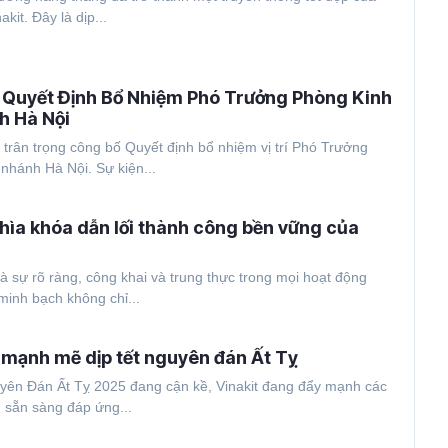
kit. Đây là dịp...
 Quyết Định Bổ Nhiệm Phó Trưởng Phòng Kinh
h Hà Nội
 trân trọng công bố Quyết định bổ nhiệm vị trí Phó Trưởng
nhánh Hà Nội. Sự kiện...
hìa khóa dẫn lối thành công bền vững của
à sự rõ ràng, công khai và trung thực trong mọi hoạt động
 minh bạch không chỉ...
c mạnh mẽ dịp tết nguyên đán Ất Tỵ
uyên Đán Ất Tỵ 2025 đang cận kề, Vinakit đang đẩy mạnh các
 sẵn sàng đáp ứng...