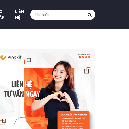
ỎI
LIÊN
ÁP
HỆ