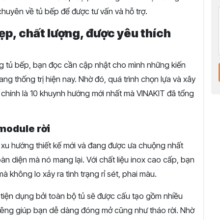
 chuyên về tủ bếp để được tư vấn và hỗ trợ.
đẹp, chất lượng, được yêu thích
công tủ bếp, bạn đọc cần cập nhật cho mình những kiến
ng thống trị hiện nay. Nhờ đó, quá trình chọn lựa và xây
 chính là 10 khuynh hướng mới nhất mà VINAKIT đã tổng
 module rời
 xu hướng thiết kế mới và đang được ưa chuộng nhất
oàn diện mà nó mang lại. Với chất liệu inox cao cấp, bạn
à không lo xảy ra tình trạng rỉ sét, phai màu.
 tiện dụng bởi toàn bộ tủ sẽ được cấu tạo gồm nhiều
iêng giúp bạn dễ dàng đóng mở cũng như tháo rời. Nhờ