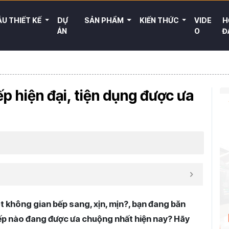
U THIẾT KẾ
DỰ
SẢN PHẨM
KIẾN THỨC
VIDE
H
ÁN
O
Đ
ếp hiện đại, tiện dụng được ưa
 không gian bếp sang, xịn, mịn?, bạn đang băn
ếp nào đang được ưa chuộng nhất hiện nay? Hãy