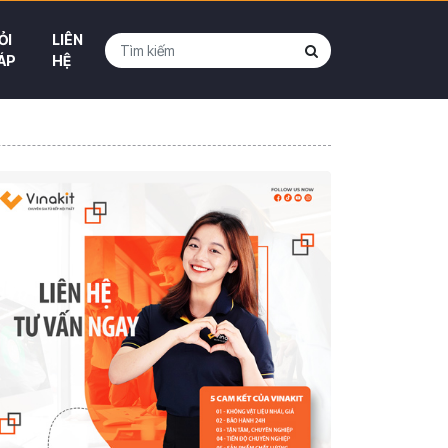
ỎI
LIÊN
ÁP
HỆ