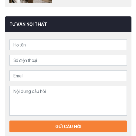
TƯ VẤN NỘI THẤT
GỬI CÂU HỎI