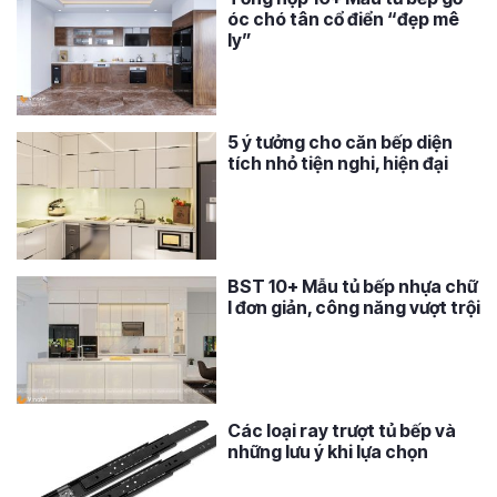
óc chó tân cổ điển “đẹp mê
ly”
5 ý tưởng cho căn bếp diện
tích nhỏ tiện nghi, hiện đại
BST 10+ Mẫu tủ bếp nhựa chữ
I đơn giản, công năng vượt trội
Các loại ray trượt tủ bếp và
những lưu ý khi lựa chọn